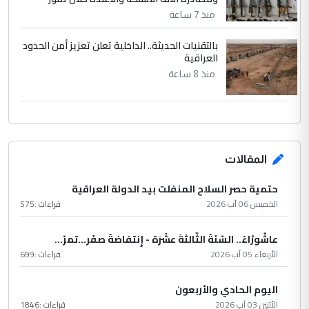
منذ 7 ساعة
بالتقنيات الحديثة.. الداخلية تعلن تعزيز أمن الحدود
العراقية
منذ 8 ساعة
المقالات
حتمية حصر السلاح المنفلت بيد الدولة العراقية
الخميس 06 آب 2026
قراءات :
575
عاشُورْاءُ.. السّنَةُ الثّالثةَ عشَرَة - إِنتفاضةُ صفَر…تمرّ...
الأربعاء 05 آب 2026
قراءات :
699
اليوم الحادي والأربعون
الأثنين 03 آب 2026
قراءات :
1846