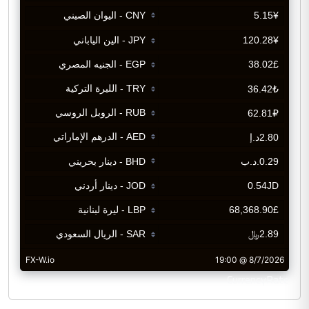
CurrencyRate