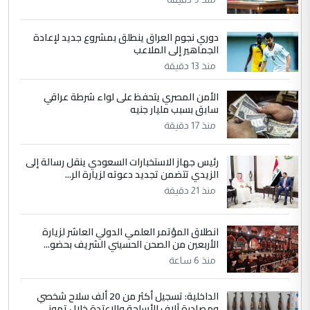
التعليق : واحد من عصابة علي ماما يسقط
جنسية الرافد الثالث للعراق ومن اصول عريقة
ابا فرات ...
دوري نجوم العراق ينطلق بمشروع جديد لإعادة
الجماهير إلى الملاعب
الجواهري يرد على صدام حسين سل
الموضوع :
منذ 13 دقيقة
مضجعيك يابن الزنا (نص كامل)
الأمن المصري يتحفظ على لواء شرطة عراقي
سابق بسبب مليار جنيه
5
سردار
منذ 17 دقيقة
التعليق : واحد من عصابة علي ماما يسقط
جنسية الرافد الثالث للعراق ومن اصول عريقة
رئيس جهاز الاستخبارات السعودي ينقل رسالة إلى
ابا فرات ...
الزيدي تتضمن تجديد دعوته لزيارة الر...
الجواهري يرد على صدام حسين سل
الموضوع :
منذ 21 دقيقة
مضجعيك يابن الزنا (نص كامل)
انطلاق المؤتمر العلمي الدولي العاشر لزيارة
الأربعين من الصحن الحسيني الشريف بحضو...
منذ 6 ساعة
الداخلية: تسجيل أكثر من 20 ألف سلاح شخصي
ومصادرة آلاف الأسلحة والاعتدة خلال تموز