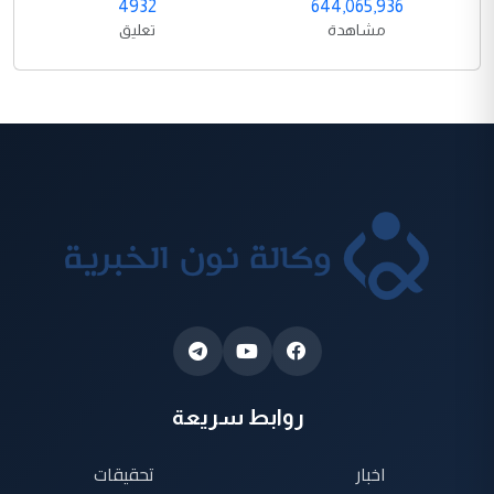
4932
644,065,936
مشاهدة
تعليق
روابط سريعة
اخبار
تحقيقات