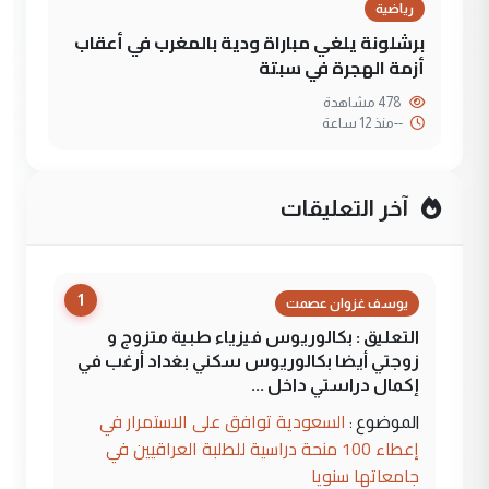
رياضية
برشلونة يلغي مباراة ودية بالمغرب في أعقاب
أزمة الهجرة في سبتة
478 مشاهدة
--
منذ 12 ساعة
آخر التعليقات
1
يوسف غزوان عصمت
التعليق : بكالوريوس فيزياء طبية متزوج و
زوجتي أيضا بكالوريوس سكني بغداد أرغب في
إكمال دراستي داخل ...
السعودية توافق على الاستمرار في
الموضوع :
إعطاء 100 منحة دراسية للطلبة العراقيين في
جامعاتها سنويا