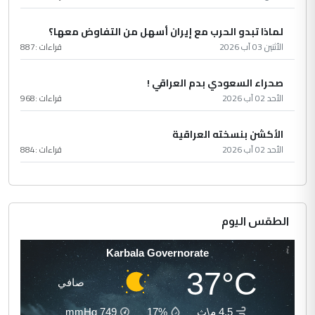
لماذا تبدو الحرب مع إيران أسهل من التفاوض معها؟
الأثنين 03 آب 2026
قراءات :
887
صحراء السعودي بدم العراقي !
الأحد 02 آب 2026
قراءات :
968
الأكشن بنسخته العراقية
الأحد 02 آب 2026
قراءات :
884
الطقس اليوم
Karbala Governorate
37°C
صافي
4.5 م\ث
17%
749
mmHg