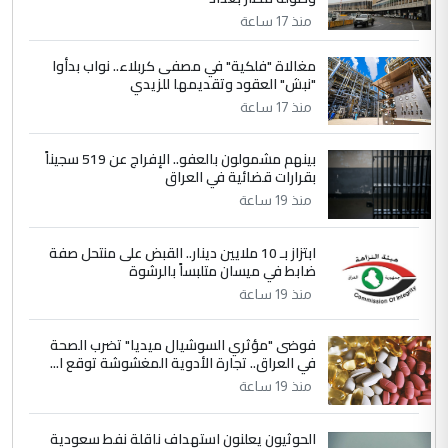
مضجعيك يابن الزنا (نص كامل)
منذ 17 ساعة
4
حيدر عاشور
مغالاة "فلكية" في مصفى كربلاء.. نواب بدأوا
"نبش" العقود وتقديمها للزيدي
التعليق : تحياتي لك استاذ حامدتركان. كلام
منذ 17 ساعة
دقيق ومسؤول؛ فالاستثمار الحقيقي للإنسان
وثروات البلد يعتمد على الكفاءة ...
بينهم مشمولون بالعفو.. الإفراج عن 519 سجيناً
بين الإهمال واغتصاب الأرض.. بلاد
الموضوع :
بقرارات قضائية في العراق
الرافدين تعاني الجفاف والتصحر!!
منذ 19 ساعة
5
علي
ابتزاز بـ 10 ملايين دينار.. القبض على منتحل صفة
ضابط في ميسان متلبساً بالرشوة
التعليق : هذه الزيارة تنفع لبنان، دون الشعب
منذ 19 ساعة
العراقي، الذي احترق بحر الصيف، في حين
حكومة الزيدي ...
فوضى "مؤثري السوشيال ميديا" تضرب الصحة
نواف سلام في بغداد.. "الفيول" مقابل
الموضوع :
في العراق.. تجارة الأدوية المغشوشة توقع ا...
تصدير النفط العراقي
منذ 19 ساعة
الحوثيون يعلنون استهداف ناقلة نفط سعودية