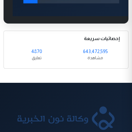
إحصائيات سريعة
4870
643,472,595
مشاهدة
تعليق