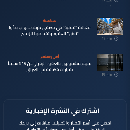
ساعة
سياسية
مغالاة "فلكية" في مصفى كربلاء.. نواب بدأوا
"نبش" العقود وتقديمها للزيدي
منذ 17
ساعة
أمن ومجتمع
بينهم مشمولون بالعفو.. الإفراج عن 519 سجيناً
بقرارات قضائية في العراق
منذ 19
ساعة
اشترك في النشرة الإخبارية
احصل على أهم الأخبار والتحليلات مباشرة إلى بريدك
الإلكتروني، وكن أول من يعرف آخر التطورات