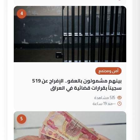
4
أمن ومجتمع
بينهم مشمولون بالعفو.. الإفراج عن 519
سجيناً بقرارات قضائية في العراق
535 مشاهدة
--
منذ 19 ساعة
5