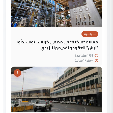
سياسية
مغالاة "فلكية" في مصفى كربلاء.. نواب بدأوا
"نبش" العقود وتقديمها للزيدي
1739 مشاهدة
--
منذ 17 ساعة
2