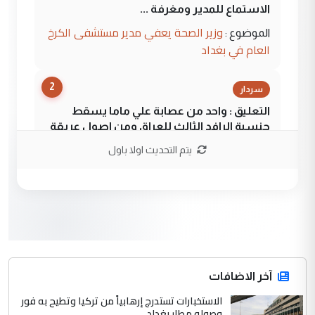
الاستماع للمدير ومغرفة ...
وزير الصحة يعفي مدير مستشفى الكرخ
الموضوع :
العام في بغداد
2
سردار
التعليق : واحد من عصابة علي ماما يسقط
جنسية الرافد الثالث للعراق ومن اصول عريقة
ابا فرات ...
يتم التحديث اولا باول
الجواهري يرد على صدام حسين سل
الموضوع :
مضجعيك يابن الزنا (نص كامل)
3
سردار
التعليق : واحد من عصابة علي ماما يسقط
جنسية الرافد الثالث للعراق ومن اصول عريقة
ابا فرات ...
آخر الاضافات
الجواهري يرد على صدام حسين سل
الاستخبارات تستدرج إرهابياً من تركيا وتطيح به فور
الموضوع :
وصوله مطار بغداد