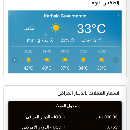
الطقس اليوم
Karbala Governorate
33°C
صافي
4.5 م\ث
21%
751
mmHg
11:00
10:00
09:00
08:00
07:00
06:00
‹
›
44°C
42°C
40°C
37°C
34°C
33°C
اسعار العملات بالدينار العراقي