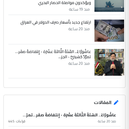
ويؤكدون مواصلة الحصار البحري
منذ 19 ساعة
ارتفاع جديد بأسعار صرف الدولار في العراق
منذ 20 ساعة
عاشُورْاءُ.. السّنَةُ الثّالثةَ عشَرَة - إِنتفاضةُ صفَر…
تمرُّدٌ حُسَينيٌّ - الجز...
منذ 20 ساعة
المقالات
عاشُورْاءُ.. السّنَةُ الثّالثةَ عشَرَة - إِنتفاضةُ صفَر…تمرّ...
منذ 20 ساعة
قراءات :
445