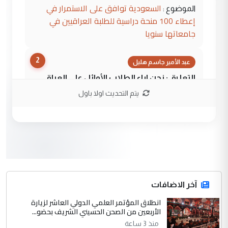
السعودية توافق على الاستمرار في
الموضوع :
إعطاء 100 منحة دراسية للطلبة العراقيين في
جامعاتها سنويا
2
عبد الأمير جاسم هليل
التعليق : نحن اباء الطلاب الأوائل على العراق
نتشرف بلقاء السيد احمد الصافي في العتبات
يتم التحديث اولا باول
الحسنية لزرع ...
مكتب السيد احمد الصافي : لا يوجود
الموضوع :
لدينا اي حساب على الفيس بوك وتويتر
3
hadi
التعليق : قرار مستعجل جدا ولامصلحة فيه
آخر الاضافات
للوزاره ولا للمواطن القرار الصائب يكون بعد
الاستماع للمدير ومغرفة ...
انطلاق المؤتمر العلمي الدولي العاشر لزيارة
الأربعين من الصحن الحسيني الشريف بحضو...
وزير الصحة يعفي مدير مستشفى الكرخ
الموضوع :
العام في بغداد
منذ 3 ساعة