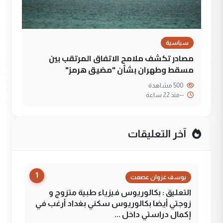
سياسية
مصادر تكشف ملامح الاتفاق المرتقب بين
مسقط وطهران بشأن "مضيق هرمز"
500 مشاهدة
--
منذ 22 ساعة
آخر التعليقات
1
يوسف غزوان عصمت
التعليق : بكالوريوس فيزياء طبية متزوج و
زوجتي أيضا بكالوريوس سكني بغداد أرغب في
إكمال دراستي داخل ...