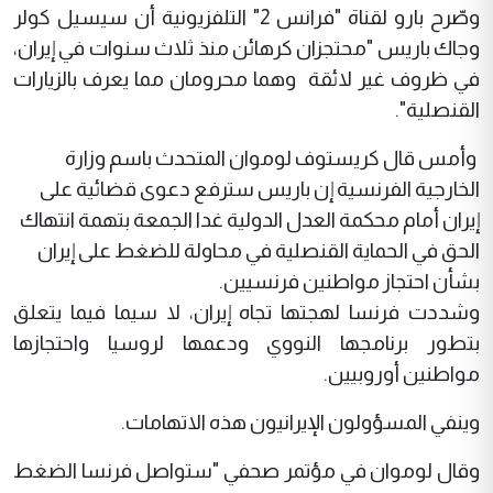
وصّرح بارو لقناة "فرانس 2" التلفزيونية أن سيسيل كولر
وجاك باريس "محتجزان كرهائن منذ ثلاث سنوات في إيران،
في ظروف غير لائقة وهما محرومان مما يعرف بالزيارات
القنصلية".
وأمس قال كريستوف لوموان المتحدث باسم وزارة
الخارجية الفرنسية إن باريس سترفع دعوى قضائية على
إيران أمام محكمة العدل الدولية غدا الجمعة بتهمة انتهاك
الحق في الحماية القنصلية في محاولة للضغط على إيران
بشأن احتجاز مواطنين فرنسيين.
وشددت فرنسا لهجتها تجاه إيران، لا سيما فيما يتعلق
بتطور برنامجها النووي ودعمها لروسيا واحتجازها
مواطنين أوروبيين.
وينفي المسؤولون الإيرانيون هذه الاتهامات.
وقال لوموان في مؤتمر صحفي "ستواصل فرنسا الضغط