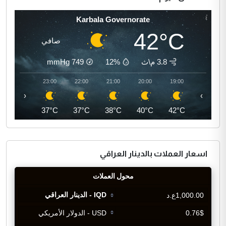
Karbala Governorate
42°C
صافي
3.8 م\ث
12%
749
mmHg
00:00
23:00
22:00
21:00
20:00
19:00
‹
›
36°C
37°C
37°C
38°C
40°C
42°C
اسعار العملات بالدينار العراقي