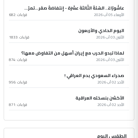
عاشُورْاءُ.. السّنَةُ الثّالثةَ عشَرَة - إِنتفاضةُ صفَر…تمرّ...
الأربعاء 05 آب 2026
قراءات :
682
اليوم الحادي والأربعون
الأثنين 03 آب 2026
قراءات :
1833
لماذا تبدو الحرب مع إيران أسهل من التفاوض معها؟
الأثنين 03 آب 2026
قراءات :
874
صحراء السعودي بدم العراقي !
الأحد 02 آب 2026
قراءات :
956
الأكشن بنسخته العراقية
الأحد 02 آب 2026
قراءات :
871
الطقس اليوم