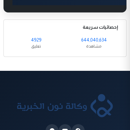
إحصائيات سريعة
4929
644,040,634
مشاهدة
تعليق