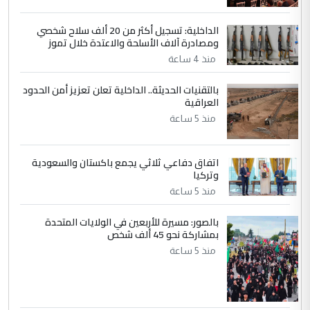
الداخلية: تسجيل أكثر من 20 ألف سلاح شخصي
4
سردار
ومصادرة آلاف الأسلحة والاعتدة خلال تموز
التعليق : واحد من عصابة علي ماما يسقط
منذ 4 ساعة
جنسية الرافد الثالث للعراق ومن اصول عريقة
بالتقنيات الحديثة.. الداخلية تعلن تعزيز أمن الحدود
ابا فرات ...
العراقية
الجواهري يرد على صدام حسين سل
الموضوع :
منذ 5 ساعة
مضجعيك يابن الزنا (نص كامل)
اتفاق دفاعي ثلاثي يجمع باكستان والسعودية
5
سردار
وتركيا
التعليق : واحد من عصابة علي ماما يسقط
منذ 5 ساعة
جنسية الرافد الثالث للعراق ومن اصول عريقة
ابا فرات ...
بالصور: مسيرة للأربعين في الولايات المتحدة
بمشاركة نحو 45 ألف شخص
الجواهري يرد على صدام حسين سل
الموضوع :
منذ 5 ساعة
مضجعيك يابن الزنا (نص كامل)