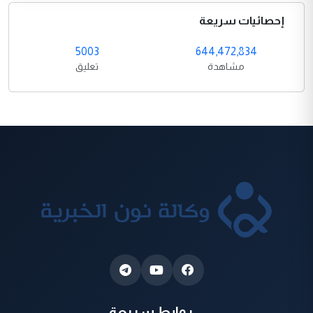
إحصائيات سريعة
5003
644,472,834
مشاهدة
تعليق
روابط سريعة