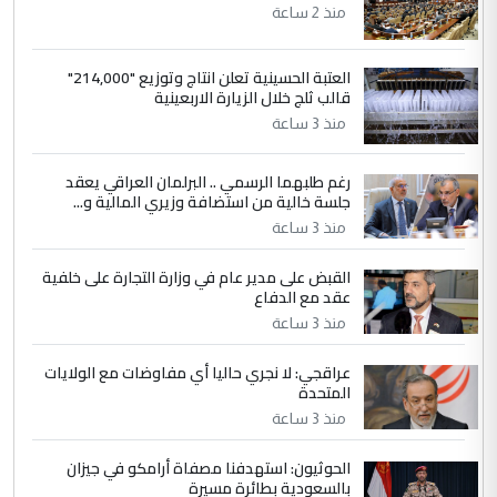
منذ 2 ساعة
السعودية توافق على الاستمرار في
الموضوع :
إعطاء 100 منحة دراسية للطلبة العراقيين في
العتبة الحسينية تعلن انتاج وتوزيع "214,000"
جامعاتها سنويا
قالب ثلج خلال الزيارة الاربعينية
منذ 3 ساعة
5
عبد الأمير جاسم هليل
رغم طلبهما الرسمي .. البرلمان العراقي يعقد
التعليق : نحن اباء الطلاب الأوائل على العراق
جلسة خالية من استضافة وزيري المالية و...
نتشرف بلقاء السيد احمد الصافي في العتبات
الحسنية لزرع ...
منذ 3 ساعة
مكتب السيد احمد الصافي : لا يوجود
الموضوع :
القبض على مدير عام في وزارة التجارة على خلفية
لدينا اي حساب على الفيس بوك وتويتر
عقد مع الدفاع
منذ 3 ساعة
عراقجي: لا نجري حاليا أي مفاوضات مع الولايات
المتحدة
منذ 3 ساعة
الحوثيون: استهدفنا مصفاة أرامكو في جيزان
بالسعودية بطائرة مسيرة