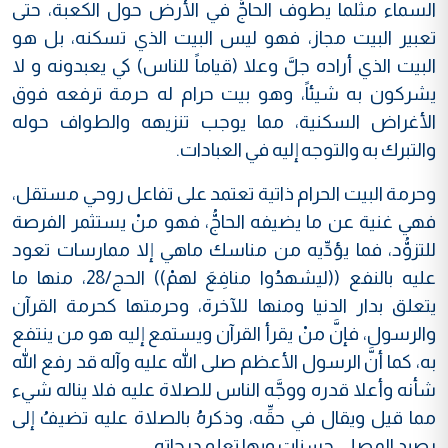
السماء مثلما يطوف الحاجُّ في الأرض حول الكعبة، حتى
تعبير البيت مجاز، فهو ليس البيت الذي تسكنه، بل هو
البيت الذي أراده جلَّ وعلا (قياماً للناس) كي يعبدونه و لا
يشركون به شيئاً، وهو بيت حرام له حرمة ترفعه فوق
الأغراض السكنية، مما يوجب تنزيهه والطواف حوله
والتبرك به والتوجه إليه في العبادات.
وحرمة البيت الحرام ذاتية تعتمد على تفاعل روحي مستقل،
فهي غنية عن ما يضيفه الحاجُّ، فهو منْ يستثمر الفرصة
للتزوُّد، فما يؤدِّيه من مناسك ماهي إلا ممارسات تعود
عليه بالنفع ((ليشهدُوا منافِعَ لهمْ)) الحج/28، منها ما
يتعلق بدار الدنيا ومنها للآخرة، وحرمتها كحرمة القرآن
والرسول، فإنَّ منْ يقرأ القرآن ويستمع إليه هو من ينتفع
به، كما أنَّ الرسول الأعظم صلى الله عليه وآله قد رفع الله
شأنه وأعلا قدره ووجَّه الناس للصلاة عليه فلا يناله شيء
مما قيل ويقال في حقِّه، وذكرهُ بالصلاة عليه تضيفُ إلى
رصيد المصلي حسنات وبها تعلو درجاته.