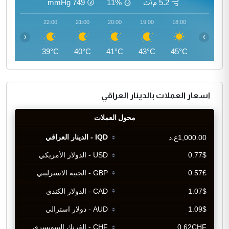
5.2 م\ث
11%
749
mmHg
23:00
22:00
21:00
20:00
19:00
18:00
‹
›
38°C
39°C
40°C
41°C
43°C
45°C
اسعار العملات بالدينار العراقي