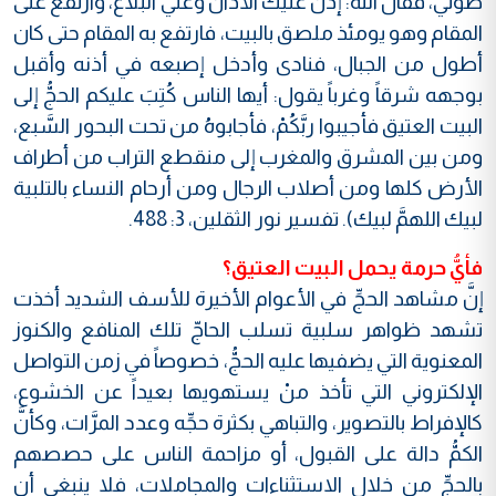
صوتي، فقال الله: إذنْ عليك الأذان وعليَّ البلاغ، وارتفع على
المقام وهو يومئذ ملصق بالبيت، فارتفع به المقام حتى كان
أطول من الجبال، فنادى وأدخل إصبعه في أذنه وأقبل
بوجهه شرقاً وغرباً يقول: أيها الناس كُتِبَ عليكم الحجُّ إلى
البيت العتيق فأجيبوا ربَّكُمْ، فأجابوهُ من تحت البحور السَّبع،
ومن بين المشرق والمغرب إلى منقطع التراب من أطراف
الأرض كلها ومن أصلاب الرجال ومن أرحام النساء بالتلبية
لبيك اللهمَّ لبيك). تفسير نور الثقلين، 3: 488.
فأيُّ حرمة يحمل البيت العتيق؟
إنَّ مشاهد الحجِّ في الأعوام الأخيرة للأسف الشديد أخذت
تشهد ظواهر سلبية تسلب الحاجّ تلك المنافع والكنوز
المعنوية التي يضفيها عليه الحجُّ، خصوصاً في زمن التواصل
الإلكتروني التي تأخذ منْ يستهويها بعيداً عن الخشوع،
كالإفراط بالتصوير، والتباهي بكثرة حجِّه وعدد المرَّات، وكأنَّ
الكمُّ دالة على القبول، أو مزاحمة الناس على حصصهم
بالحجِّ من خلال الاستثناءات والمجاملات، فلا ينبغي أن