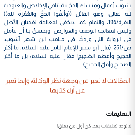
يشوب أعمال ومناسك الحجِّ نية تنافي الإخلاص والعبودية
لله تعالى، وهو القائل ((وأتمُّوا الحجَّ والعُمْرَةَ لله))
البقرة/196، والتمام كما لايخفى لمعالجة نقصان الأصل
وليس لمعالجة الوصف والعوارض، ويحسنُ بنا أن نتأمل
في الرواية التي وردتْ في مناقب ابن شهر آشوب،
ص/261: (قال أبو بصير للإمام الباقر عليه السلام: ما أكثر
الحجيج وأعظم الضجيج! فقال عليه السلام: بل ما أكثر
الضجيج وأقلَّ الحجيج).
المقالات لا تعبر عن وجهة نظر الوكالة، وإنما تعبر
عن آراء كتابها
التعليقات
لا توجد تعليقات بعد. كن أول من يعلق!