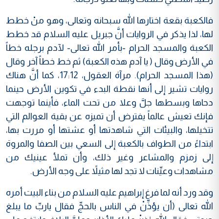
فالكعبة بقعة اختارها الله سبحانه وتعالى، وهو منْ خطط
لها، لذا يذكر في الروايات أنَّ جبريل عليه السلام قد خطط
الكعبة والمسجد الحرام -بأمر الله تعالى- لآدم برجله خطاً
في الأرض وقال ( يا آدم هذه الكعبة) ثم خط خطاً آخر وقال
(هذا المسجد الحرام). مرآة العقول، 17:12، كما أنَّ هناك
روايات تشير إلى أنها نقطة البدء في تكوين الأرض حينما
دحاها وبسطها جلَّ وعلا من تحت الماء، فأينما توجهت
فإنك تعيش عالماً يفترض أن تميزه عن بقية العوالم التي
تتخيلها، والبيئات التي شاهدتها أو عشتها أو مررت بها،
ابتداءً من الطواف بالكعبة إلى السعي بين الصفا والمروة
إلى زمزم والمشاعر وغير ذلك، وأن تملأ عينيك من
مشاهدات وعيِّنات لا تجد لها مثيلاً على وجه الأرض.
وقد ورد أنه لما فرغ إبراهيم عليه السلام من بناء البيت أمره
الله تعالى (أن يؤذِّنْ في الناس بالحجِّ فقال ياربِّ ما يبلغ