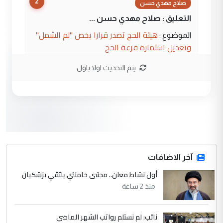
2
صلاح مهدي حسن
التعليق : صلاح مهدي حسن ...
هيئة الحج تصدر قرارا يخص "لم الشمل"
الموضوع :
وتعديل استمارة قرعة الحج
يتم التحديث اولا باول
3
hadi
التعليق : تحيه اخويه حسينيه اي انسان مهما
كان محدود المعرفه بتفاصيل احداث المنطقه
يقول بما لايقبل ...
أردوغان يؤكد ان اتفاقية مكة للدفاع
الموضوع :
المشترك لا تستهدف أية دولة ومفتوحة لانضمام
الدول الشقيقة
آخر الاضافات
أول نشاط معلن.. مجتبى خامنئي يلتقي بزشكيان
4
يوسف غزوان عصمت
منذ 2 ساعة
التعليق : بكالوريوس فيزياء طبية متزوج و
زوجتي أيضا بكالوريوس سكني بغداد أرغب في
نائب: لم نستلم رواتب الشهر الماضي
إكمال دراستي داخل ...