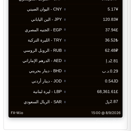
CurrencyRate