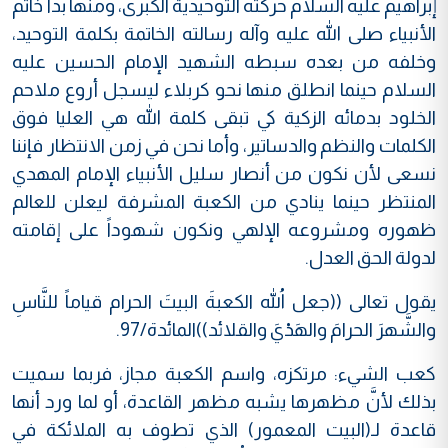
إبراهيم عليه السلام حركته التوحيدية الكبرى، ومنها بدأ خاتم
الأنبياء صلى الله عليه وآله رسالته الخاتمة بكلمة التوحيد،
وخلفه من بعده سبطه الشهيد الإمام الحسين عليه
السلام حينما انطلق منها نحو كربلاء ليسجل أروع ملاحم
الخلود بدمائه الزكية كي تبقى كلمة الله هي العليا فوق
الكلمات والنظم والدساتير، وأما نحن في زمن الانتظار فإننا
نسعى لأن نكون من أنصار سليل الأنبياء الإمام المهدي
المنتظر حينما ينادي من الكعبة المشرفة ليعلن للعالم
ظهوره ومشروعه الإلهي ونكون شهوداً على إقامته
لدولة الحق العدل.
يقول تعالى ((جعل اللهُ الكعبةَ البيتَ الحرام قياماً للنَّاسِ
والشَّهرَ الحرامَ والهَدْيَ والقلائد))المائدة/97.
كعب الشيء: مرتكزه، واسم الكعبة مجاز، فربما سميت
بذلك لأنَّ مظهرها يشبه مظهر القاعدة، أو لما ورد أنها
قاعدة لـ(البيت المعمور) الذي تطوف به الملائكة في