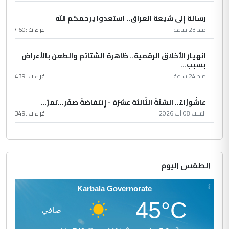
رسالة إلى شيعة العراق.. استعدوا يرحمكم الله
منذ 23 ساعة
قراءات :
460
انهيار الأخلاق الرقمية.. ظاهرة الشتائم والطعن بالأعراض
بسبب...
منذ 24 ساعة
قراءات :
439
عاشُورْاءُ.. السّنَةُ الثّالثةَ عشَرَة - إِنتفاضةُ صفَر…تمرّ...
السبت 08 آب 2026
قراءات :
349
الطقس اليوم
Karbala Governorate
45°C
صافي