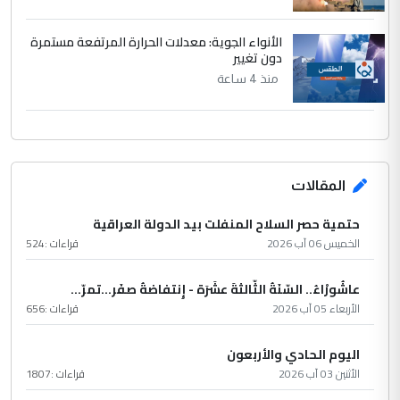
الأنواء الجوية: معدلات الحرارة المرتفعة مستمرة
دون تغيير
منذ 4 ساعة
المقالات
حتمية حصر السلاح المنفلت بيد الدولة العراقية
الخميس 06 آب 2026
قراءات :
524
عاشُورْاءُ.. السّنَةُ الثّالثةَ عشَرَة - إِنتفاضةُ صفَر…تمرّ...
الأربعاء 05 آب 2026
قراءات :
656
اليوم الحادي والأربعون
الأثنين 03 آب 2026
قراءات :
1807