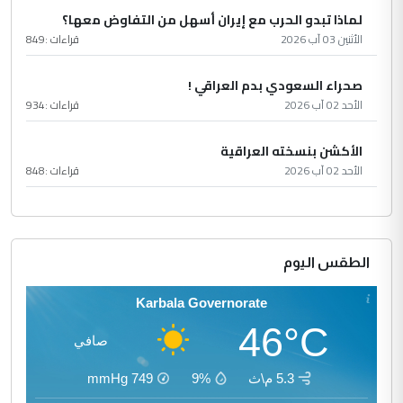
لماذا تبدو الحرب مع إيران أسهل من التفاوض معها؟
الأثنين 03 آب 2026
قراءات :
849
صحراء السعودي بدم العراقي !
الأحد 02 آب 2026
قراءات :
934
الأكشن بنسخته العراقية
الأحد 02 آب 2026
قراءات :
848
الطقس اليوم
Karbala Governorate
46°C
صافي
5.3 م\ث
9%
749
mmHg