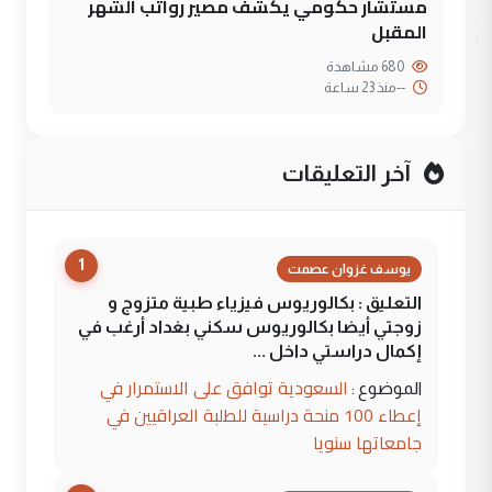
مستشار حكومي يكشف مصير رواتب الشهر
المقبل
680 مشاهدة
--
منذ 23 ساعة
آخر التعليقات
1
يوسف غزوان عصمت
التعليق : بكالوريوس فيزياء طبية متزوج و
زوجتي أيضا بكالوريوس سكني بغداد أرغب في
إكمال دراستي داخل ...
السعودية توافق على الاستمرار في
الموضوع :
إعطاء 100 منحة دراسية للطلبة العراقيين في
جامعاتها سنويا