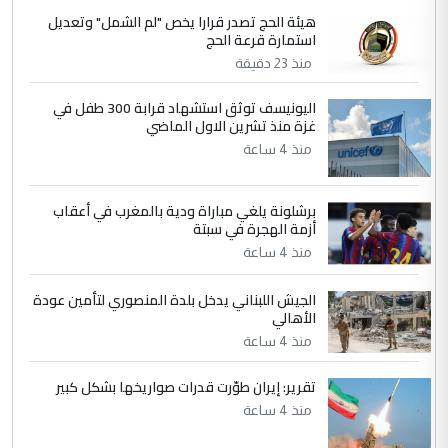
ابا فرات ...
هيئة الحج تصدر قرارا يخص "لم الشمل" وتعديل
استمارة قرعة الحج
الجواهري يرد على صدام حسين سل
الموضوع :
منذ 23 دقيقة
مضجعيك يابن الزنا (نص كامل)
اليونيسف توثق استشهاد قرابة 300 طفل في
غزة منذ تشرين الاول الماضي
5
سردار
منذ 4 ساعة
التعليق : واحد من عصابة علي ماما يسقط
جنسية الرافد الثالث للعراق ومن اصول عريقة
ابا فرات ...
برشلونة يلغي مباراة ودية بالمغرب في أعقاب
أزمة الهجرة في سبتة
الجواهري يرد على صدام حسين سل
الموضوع :
منذ 4 ساعة
مضجعيك يابن الزنا (نص كامل)
الجيش اللبناني يدخل بلدة المنصوري لتأمين عودة
الأهالي
منذ 4 ساعة
تقرير: إيران طوّرت قدرات صواريخها بشكل كبير
منذ 4 ساعة