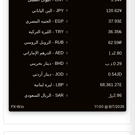
CurrencyRate