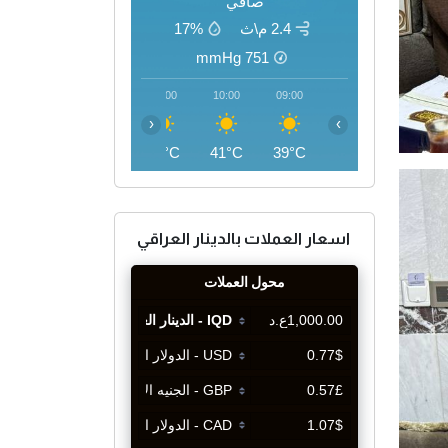
صافي
2.4 م\ث
17%
mmHg
751
13:00
12:00
11:00
10:00
09:00
‹
›
45°C
45°C
43°C
41°C
39°C
اسعار العملات بالدينار العراقي