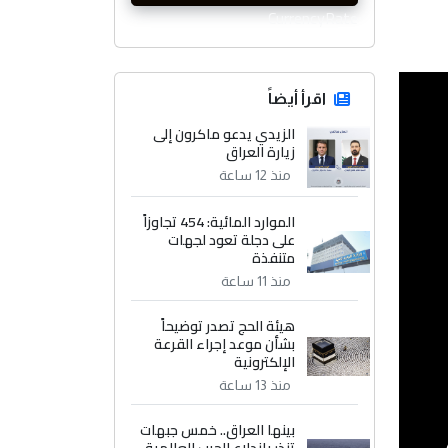
CurrencyRate
اقرأ أيضاً
الزيدي يدعو ماكرون إلى
زيارة العراق
منذ 12 ساعة
الموارد المائية: 454 تجاوزاً
على دجلة تعود لجهات
متنفذة
منذ 11 ساعة
هيئة الحج تصدر توضيحاً
بشأن موعد إجراء القرعة
الإلكترونية
منذ 13 ساعة
بينها العراق.. خمس جبهات
تنذر باندلاع الحرب العالمية