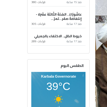
منذ 15 ساعة
قراءات :
380
عاشُورْاءُ.. السّنَةُ الثّالثةَ عشَرَة -
إِنتفاضةُ صفَر…تمرّ...
منذ 17 ساعة
قراءات :
305
خيوط الظل.. الاكتفاء بالجميلي
منذ 17 ساعة
قراءات :
289
الطقس اليوم
Karbala Governorate
39°C