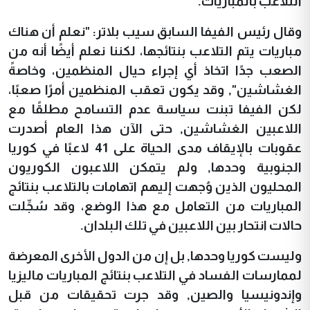
التلاعب بالمباريات.
وقال رئيس الفيفا السابق سيب بلاتر: "نعلم أن هناك
مباريات يتم التلاعب بنتائجها، لكننا نعلم أيضًا أنه من
الصعب جدًا اتخاذ أي إجراء حيال المنظمين، وخاصةً
الغشاشين", وقد يكون تعقب المنظمين أمرًا صعبًا،
لكن الفيفا تبنت سياسة عدم التسامح مطلقًا مع
اللاعبين الغشاشين, حتى الآن هذا العام أصدرت
عقوبات بالإيقاف مدى الحياة على 41 لاعبًا في كوريا
الجنوبية وحدها, ولم يتمكن اللاعبون الكوريون
المحليون الذين وُجهت إليهم اتهامات بالتلاعب بنتائج
المباريات من التعامل مع هذا الوضع، وقد سُجِّلت
حالات انتحار بين اللاعبين في تلك البلدان.
وليست كوريا وحدها, بل
إن من الدول الأخرى المعرضة
لممارسات الفساد في التلاعب بنتائج المباريات ماليزيا
وإندونيسيا والصين, وقد جرت تحقيقات من قبل