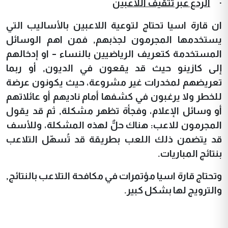
·
الردع عبر تثقيف اللاعبين
ان قارة اسيا تحتاج لتوعية اللاعبين بالأساليب التي
يستخدمها المجرمون لجذبهم,
فمن اهم الوسائل
المستخدمة
كتعريف الرياضيين بالنساء – او إدخالهم
إلى كازينو حيث قد يقعون في الديون, أو ربما
تعريضهم لمخدرات غير مشروعة، حيث يكونون عرضة
للخطر ولا يرغبون في كشفها أمام ناديهم أو عائلاتهم
أو وسائل الإعلام، وفجأة تظهر مشكلة, ثم قد يقول
المجرمون للاعب: هناك حلٌّ لهذه المشكلة، وللأسف
قد يتضمن ذلك اللعب بطريقة قد تُسهّل التلاعب
بنتائج المباريات.
وتحتاج قارة اسيا مؤتمرات في مكافحة التلاعب بالنتائج,
والترويج لها بشكل كبير.