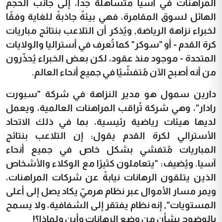
المراهنات في اسيا متساهلة جدا، إلى جانب الحجم
الهائل لسوق المقامرة، فهي بيئةً جاذبةً للغاية وفقًا
لخبراء نزاهة الرياضة,
و
يُذكر أن التلاعب بنتائج مباريات
كرة القدم - أو "سوكر" كما تُعرف في أستراليا والولايات
المتحدة - موجود منذ عقود، لكن بعض الخبراء يُحذّرون
من أنه أصبح الآن مُتفشّيًا في جميع أنحاء العالم.
دارين سمول هو مدير النزاهة في شركة "سبورت
رادار"، وهي شركة تُراقب المراهنات العالمية، ويعمل
لديها هيئات رياضية رئيسية، بما في ذلك الاتحاد
الأسترالي لكرة القدم يقول: إن التلاعب بنتائج
المباريات مُتفشي بشكل خاص في جميع أنحاء
آسيا.
ويُضيف: "يتعاملون كثيرًا مع الوكلاء والأشخاص
الذين يتلقون الرهانات نيابةً عن شركات المراهنات،
ويمر مسار الأموال عبر نظام هرميّ يكاد يصل إلى أعلى
المستويات", إنه نظام يفتقر إلى الشفافية، ولا يسمح
بالوضوح بشأن من وضع الرهانات وأين ولماذا؟!