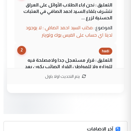
التعليق : نحن اباء الطلاب الأوائل على العراق
نتشرف بلقاء السيد احمد الصافي في العتبات
الحسنية لزرع ...
مكتب السيد احمد الصافي : لا يوجود
الموضوع :
لدينا اي حساب على الفيس بوك وتويتر
2
hadi
التعليق : قرار مستعجل جدا ولامصلحة فيه
للوزاره ولا للمواطن القرار الصائب يكون بعد
الاستماع للمدير ومغرفة ...
يتم التحديث اولا باول
وزير الصحة يعفي مدير مستشفى الكرخ
الموضوع :
العام في بغداد
3
سردار
التعليق : واحد من عصابة علي ماما يسقط
جنسية الرافد الثالث للعراق ومن اصول عريقة
ابا فرات ...
آخر الاضافات