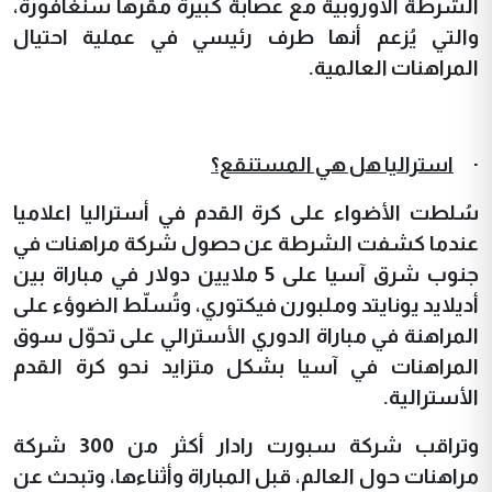
الشرطة الأوروبية مع عصابة كبيرة مقرها سنغافورة،
والتي يُزعم أنها طرف رئيسي في عملية احتيال
المراهنات العالمية.
·
استراليا هل هي المستنقع؟
سُلطت الأضواء على كرة القدم في أستراليا اعلاميا
عندما كشفت الشرطة عن حصول شركة مراهنات في
جنوب شرق آسيا على 5 ملايين دولار في مباراة بين
أديلايد يونايتد وملبورن فيكتوري،
و
تُسلّط الضوؤء على
المراهنة في مباراة الدوري الأسترالي على تحوّل سوق
المراهنات في آسيا بشكل متزايد نحو كرة القدم
الأسترالية.
و
تراقب شركة سبورت رادار أكثر من 300 شركة
مراهنات حول العالم، قبل المباراة وأثناءها، وتبحث عن