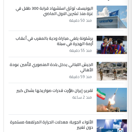
الجواهري يرد على صدام حسين سل
اليونيسف توثق استشهاد قرابة 300 طفل في
الموضوع :
غزة منذ تشرين الاول الماضي
مضجعيك يابن الزنا (نص كامل)
منذ 50 دقيقة
4
سردار
برشلونة يلغي مباراة ودية بالمغرب في أعقاب
التعليق : واحد من عصابة علي ماما يسقط
أزمة الهجرة في سبتة
جنسية الرافد الثالث للعراق ومن اصول عريقة
منذ 55 دقيقة
ابا فرات ...
الجواهري يرد على صدام حسين سل
الموضوع :
الجيش اللبناني يدخل بلدة المنصوري لتأمين عودة
مضجعيك يابن الزنا (نص كامل)
الأهالي
منذ 59 دقيقة
5
حيدر عاشور
تقرير: إيران طوّرت قدرات صواريخها بشكل كبير
التعليق : تحياتي لك استاذ حامدتركان. كلام
منذ 2 ساعة
دقيق ومسؤول؛ فالاستثمار الحقيقي للإنسان
وثروات البلد يعتمد على الكفاءة ...
بين الإهمال واغتصاب الأرض.. بلاد
الموضوع :
الأنواء الجوية: معدلات الحرارة المرتفعة مستمرة
الرافدين تعاني الجفاف والتصحر!!
دون تغيير