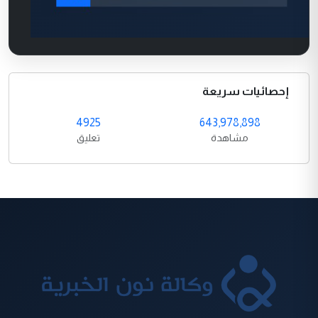
إحصائيات سريعة
4925
643,978,898
مشاهدة
تعليق