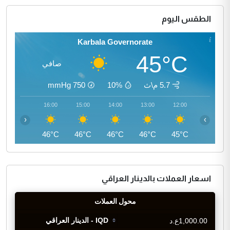
الطقس اليوم
Karbala Governorate
45°C
صافي
5.7 م\ث
10%
750
mmHg
17:00
16:00
15:00
14:00
13:00
12:00
‹
›
45°C
46°C
46°C
46°C
46°C
45°C
اسعار العملات بالدينار العراقي