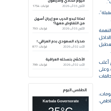
اليوم الحادي والأربعون
”.
الأثنين 03 آب 2026
قراءات :
1754
بلة”،
لماذا تبدو الحرب مع إيران أسهل
من التفاوض معها؟
الأثنين 03 آب 2026
قراءات :
793
التهمة
الداخل
صحراء السعودي بدم العراقي !
 تعطيل
الأحد 02 آب 2026
قراءات :
877
الأكشن بنسخته العراقية
 العراقي بعد عام 2003، حيث تقوم أغلب
الأحد 02 آب 2026
قراءات :
799
، وعلى
حالفات
الطقس اليوم
 الحكومات،
كاظمي،
Karbala Governorate