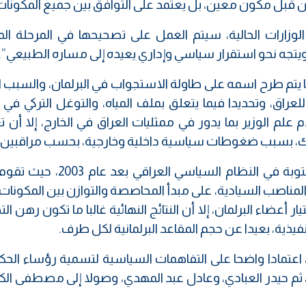
من قبل مكون معين، بل يعتمد على التوافق بين جميع المكونات
زارات الحالية، سيتم العمل على تصحيحها في المرحلة المق
 ويتجه نحو استقرار سياسي وإداري يعيده إلى مساره الطبيعي”.
 ما يتم طرح اسمه على طاولة الاستجواب في البرلمان، والسبب 
راق، وتحديدا فيما يتعلق بملف المياه، والتوغل التركي في 
 علم الوزير بما يدور في ممثليات العراق في الخارج، إلا أن
ذلك، بسبب ضغوطات سياسية داخلية وخارجية، بحسب مراقبين.
ويعد التوافق السياسي، إحدى الركائز غير المكتوبة في النظام السياسي
لمناصب السيادية، على مبدأ المحاصصة والتوازن بين المكونات
ر أعضاء البرلمان، إلا أن النتائج النهائية غالبا ما تكون رهن الت
يذية، بعيدا عن حجم المقاعد البرلمانية لكل طرف.
شهدت الدورات النيابية المتعاقبة منذ 2005، اعتمادا واضحا على التفاهمات السياسية لتسمية رؤساء
ي، ثم حيدر العبادي، وعادل عبد المهدي، وصولا إلى مصطفى ال