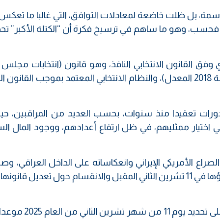
حاسمة، بل ظلت خاضعة لمعادلات التوافق، التي غالبا ما تعكس
ن فحسب، وهو ما ساهم في ترسيخ فكرة أن “الكتلة الأكبر” تح
ي وفق القانون الانتخابي النافذ، وهو قانون (انتخابات مجلس 
ومجالس المحافظات والاقضية رقم (12) لسنة 2018 المعدل)، والنظام الانتخابي المعتمد بموجب القا
الدورات تعقيدا منذ سنوات، بحسب العديد من المراقبين، حي
 اختيار ممثليهم، في ظل ارتفاع أعدادهم، ووجود المال ال
لصراع الأمريكي الإيراني وانعكاساته على الداخل العراقي، وصو
الخلافات السياسية حول الانتخابات المقرر إجراؤها في 11 تشرين الثاني المقبل والانقسام حول تعديل ق
وصوّت مجلس الوزراء، في 9 نيسان الماضي، على تحديد يوم