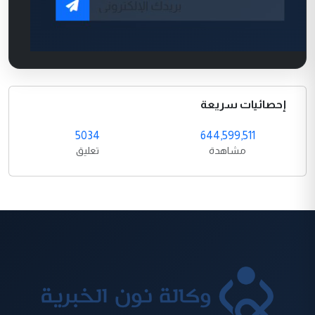
إحصائيات سريعة
5034
644,599,511
مشاهدة
تعليق