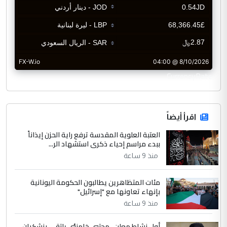
CurrencyRate
اقرأ أيضاً
العتبة العلوية المقدسة ترفع راية الحزن إيذاناً
ببدء مراسم إحياء ذكرى استشهاد الر...
منذ 9 ساعة
مئات المتظاهرين يطالبون الحكومة اليونانية
بإنهاء تعاونها مع "إسرائيل"
منذ 9 ساعة
أول نشاط معلن.. مجتبى خامنئي يلتقي بزشكيان