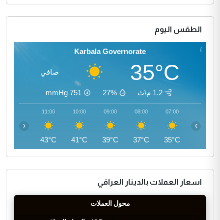
الطقس اليوم
Karbala Governorate
35°C
صافي
1.2 م\ث
27%
751
mmHg
12:00
11:00
10:00
09:00
08:00
07:00
‹
›
45°C
43°C
41°C
39°C
37°C
35°C
اسعار العملات بالدينار العراقي