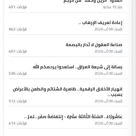
أنقذوا "الريل وحمد" من الرجم
منذ 19 ساعة
قراءات :
491
إعادة تعريف الإرهاب ..
السبت 08 آب 2026
قراءات :
642
صناعة العقول لا تُدار بالبصمة
السبت 08 آب 2026
قراءات :
497
رسالة إلى شيعة العراق.. استعدوا يرحمكم الله
السبت 08 آب 2026
قراءات :
536
انهيار الأخلاق الرقمية.. ظاهرة الشتائم والطعن بالأعراض
بسبب...
السبت 08 آب 2026
قراءات :
512
عاشُورْاءُ.. السّنَةُ الثّالثةَ عشَرَة - إِنتفاضةُ صفَر…تمرّ...
السبت 08 آب 2026
قراءات :
413