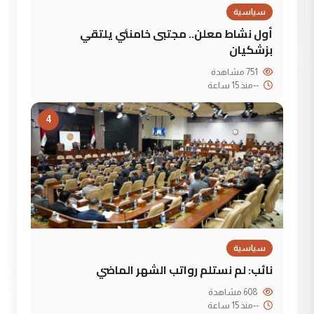
سياسية
أول نشاط معلن.. مجتبى خامنئي يلتقي
بزشكيان
751 مشاهدة
--
منذ 15 ساعة
4
سياسية
نائب: لم نستلم رواتب الشهر الماضي
608 مشاهدة
--
منذ 15 ساعة