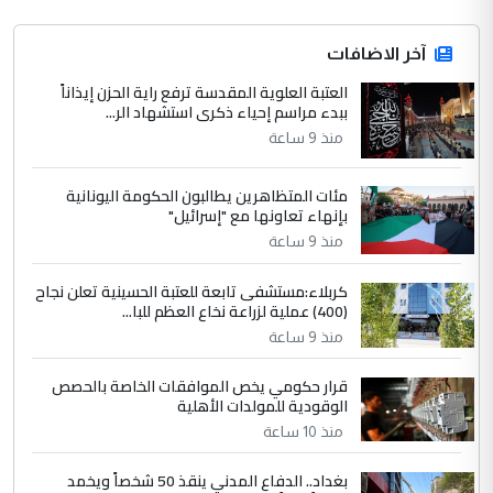
4
آخر الاضافات
hadi
العتبة العلوية المقدسة ترفع راية الحزن إيذاناً
التعليق : تحيه اخويه حسينيه اي انسان مهما
ببدء مراسم إحياء ذكرى استشهاد الر...
كان محدود المعرفه بتفاصيل احداث المنطقه
منذ 9 ساعة
يقول بما لايقبل ...
أردوغان يؤكد ان اتفاقية مكة للدفاع
الموضوع :
مئات المتظاهرين يطالبون الحكومة اليونانية
المشترك لا تستهدف أية دولة ومفتوحة لانضمام
بإنهاء تعاونها مع "إسرائيل"
الدول الشقيقة
منذ 9 ساعة
كربلاء:مستشفى تابعة للعتبة الحسينية تعلن نجاح
5
يوسف غزوان عصمت
(400) عملية لزراعة نخاع العظم للبا...
التعليق : بكالوريوس فيزياء طبية متزوج و
منذ 9 ساعة
زوجتي أيضا بكالوريوس سكني بغداد أرغب في
إكمال دراستي داخل ...
قرار حكومي يخص الموافقات الخاصة بالحصص
الوقودية للمولدات الأهلية
السعودية توافق على الاستمرار في
الموضوع :
إعطاء 100 منحة دراسية للطلبة العراقيين في
منذ 10 ساعة
جامعاتها سنويا
بغداد.. الدفاع المدني ينقذ 50 شخصاً ويخمد