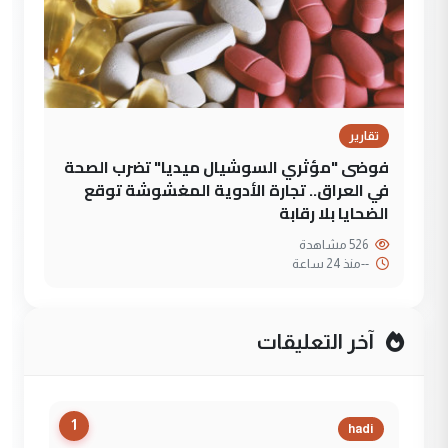
تقارير
فوضى "مؤثري السوشيال ميديا" تضرب الصحة
في العراق.. تجارة الأدوية المغشوشة توقع
الضحايا بلا رقابة
526 مشاهدة
--
منذ 24 ساعة
آخر التعليقات
1
hadi