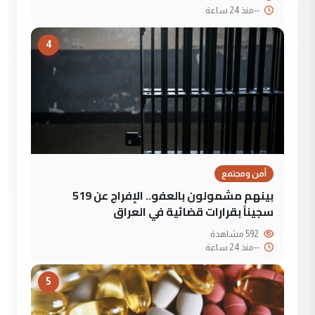
--
منذ 24 ساعة
4
أمن ومجتمع
بينهم مشمولون بالعفو.. الإفراج عن 519
سجيناً بقرارات قضائية في العراق
592 مشاهدة
--
منذ 24 ساعة
5