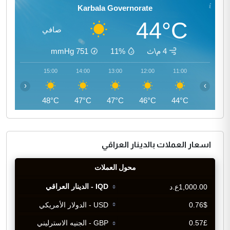
Karbala Governorate
44°C
صافي
4 م\ث
11%
751
mmHg
16:00
15:00
14:00
13:00
12:00
11:00
‹
›
47°C
48°C
47°C
47°C
46°C
44°C
اسعار العملات بالدينار العراقي