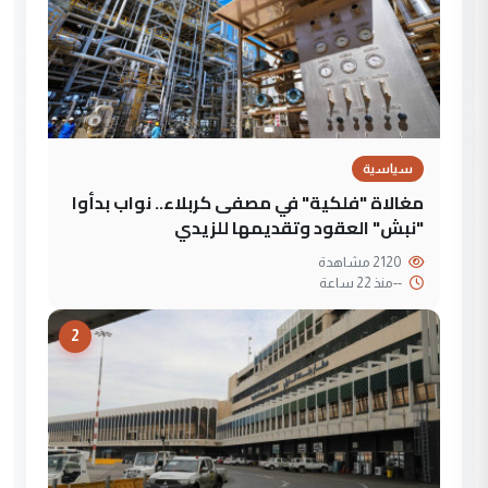
سياسية
مغالاة "فلكية" في مصفى كربلاء.. نواب بدأوا
"نبش" العقود وتقديمها للزيدي
2120 مشاهدة
--
منذ 22 ساعة
2