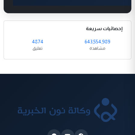
إحصائيات سريعة
4874
643,554,989
مشاهدة
تعليق