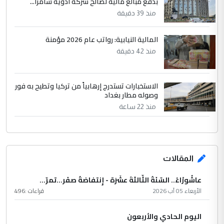
بدفع مبالغ مالية لصالح شركة أدوية سامرا...
منذ 39 دقيقة
المالية النيابية: رواتب عام 2026 مؤمنة
منذ 42 دقيقة
الاستخبارات تستدرج إرهابياً من تركيا وتطيح به فور
وصوله مطار بغداد
منذ 22 ساعة
المقالات
عاشُورْاءُ.. السّنَةُ الثّالثةَ عشَرَة - إِنتفاضةُ صفَر…تمرّ...
الأربعاء 05 آب 2026
قراءات :
496
اليوم الحادي والأربعون