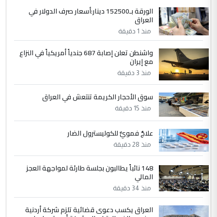
الجواهري يرد على صدام حسين سل
الورقة بـ152500 دينار:أسعار صرف الدولار في
الموضوع :
العراق
مضجعيك يابن الزنا (نص كامل)
منذ 1 دقيقة
4
حيدر عاشور
واشنطن تعلن إصابة 687 جندياً أمريكياً في النزاع
مع إيران
التعليق : تحياتي لك استاذ حامدتركان. كلام
منذ 3 دقيقة
دقيق ومسؤول؛ فالاستثمار الحقيقي للإنسان
وثروات البلد يعتمد على الكفاءة ...
سوق الأحجار الكريمة تنتعش في العراق
بين الإهمال واغتصاب الأرض.. بلاد
الموضوع :
منذ 15 دقيقة
الرافدين تعاني الجفاف والتصحر!!
علاجٌ فمويٌّ للكوليسترول الضار
5
علي
منذ 28 دقيقة
التعليق : هذه الزيارة تنفع لبنان، دون الشعب
العراقي، الذي احترق بحر الصيف، في حين
148 نائباً يطالبون بجلسة طارئة لمواجهة العجز
المالي
حكومة الزيدي ...
منذ 34 دقيقة
نواف سلام في بغداد.. "الفيول" مقابل
الموضوع :
تصدير النفط العراقي
العراق يكسب دعوى قضائية تلزم شركة أردنية