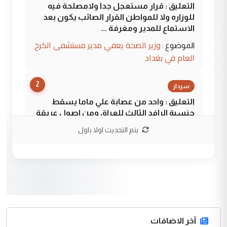
التعليق : قرار مستعجل جدا ولامصلحة فيه
للوزاره ولا للمواطن القرار الصائب يكون بعد
الاستماع للمدير ومغرفة ...
وزير الصحة يعفي مدير مستشفى الكرخ
الموضوع :
العام في بغداد
2
سردار
التعليق : واحد من عصابة علي ماما يسقط
جنسية الرافد الثالث للعراق ومن اصول عريقة
ابا فرات ...
يتم التحديث اولا باول
الجواهري يرد على صدام حسين سل
الموضوع :
مضجعيك يابن الزنا (نص كامل)
3
سردار
التعليق : واحد من عصابة علي ماما يسقط
جنسية الرافد الثالث للعراق ومن اصول عريقة
ابا فرات ...
آخر الاضافات