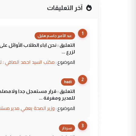
آخر التعليقات
1
عبد الأمير جاسم هليل
التعليق : نحن اباء الطلاب الأوائل ع
لزرع ...
مكتب السيد احمد الصافي : ل
الموضوع :
2
hadi
التعليق : قرار مستعجل جدا ولامصلحة
للمدير ومغرفة ...
وزير الصحة يعفي مدير مستش
الموضوع :
3
سردار