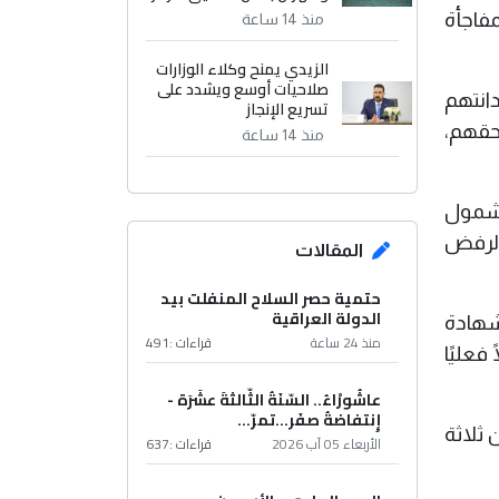
ت يتجاوز 12,800 نزيل، إلا أن المفاجأة
منذ 14 ساعة
الزيدي يمنح وكلاء الوزارات
صلاحيات أوسع ويشدد على
انتهم
تسريع الإنجاز
بحقهم،
منذ 14 ساعة
 شمول
بالرفض
المقالات
حتمية حصر السلاح المنفلت بيد
الدولة العراقية
شهادة
منذ 24 ساعة
قراءات :
491
فعليًا
عاشُورْاءُ.. السّنَةُ الثّالثةَ عشَرَة -
إِنتفاضةُ صفَر…تمرّ...
 ثلاثة
الأربعاء 05 آب 2026
قراءات :
637