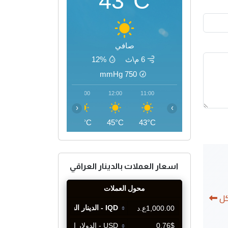
43°C
صافي
6 م\ث
12%
mmHg
750
15:00
14:00
13:00
12:00
11:00
‹
›
46°C
46°C
46°C
45°C
43°C
اسعار العملات بالدينار العراقي
كل