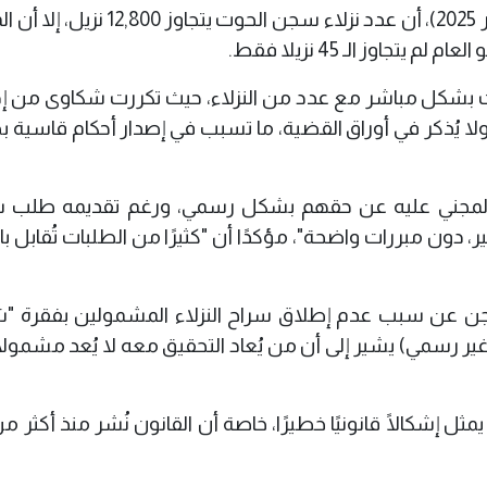
أكد النائب محمود القيسي، اليوم الاثنين (12 أيار 2025)، أن عدد نزلاء سجن الحو
اوز الـ 45 نزيلا فقط.
ث بشكل مباشر مع عدد من النزلاء، حيث تكررت شكاوى من إد
ولا يُذكر في أوراق القضية، ما تسبب في إصدار أحكام قاسية 
ذوو المجني عليه عن حقهم بشكل رسمي، ورغم تقديمه طلب
أخير، دون مبررات واضحة"، مؤكدًا أن "كثيرًا من الطلبات تُقابل 
 عن سبب عدم إطلاق سراح النزلاء المشمولين بفقرة "
(غير رسمي) يشير إلى أن من يُعاد التحقيق معه لا يُعد مشمولًا 
 إشكالًا قانونيًا خطيرًا، خاصة أن القانون نُشر منذ أكثر من