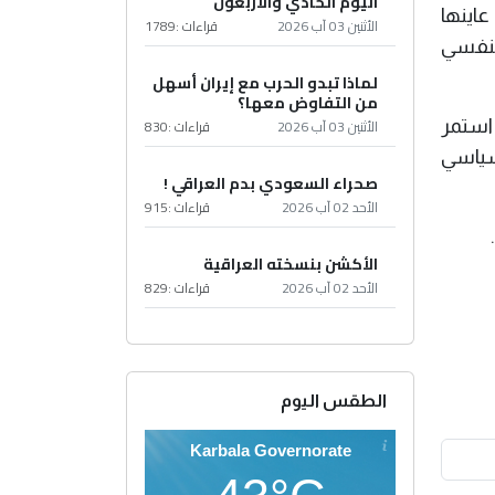
اليوم الحادي والأربعون
عاينها
الأثنين 03 آب 2026
قراءات :
1789
 بنفسي
لماذا تبدو الحرب مع إيران أسهل
من التفاوض معها؟
الأثنين 03 آب 2026
قراءات :
830
استمر
سياسي
صحراء السعودي بدم العراقي !
الأحد 02 آب 2026
قراءات :
915
الأكشن بنسخته العراقية
الأحد 02 آب 2026
قراءات :
829
الطقس اليوم
Karbala Governorate