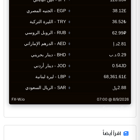
CurrencyRate
اقرأ أيضاً