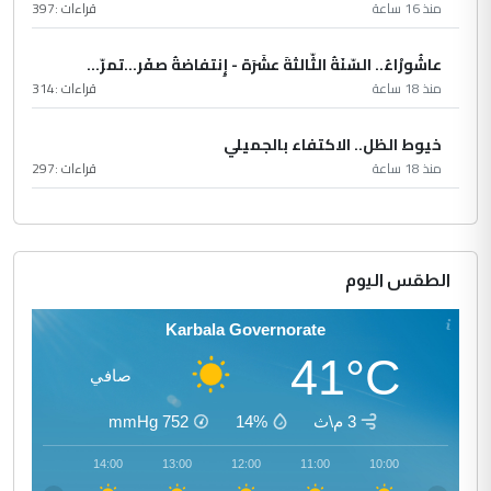
منذ 16 ساعة
قراءات :
397
عاشُورْاءُ.. السّنَةُ الثّالثةَ عشَرَة - إِنتفاضةُ صفَر…تمرّ...
منذ 18 ساعة
قراءات :
314
خيوط الظل.. الاكتفاء بالجميلي
منذ 18 ساعة
قراءات :
297
الطقس اليوم
Karbala Governorate
41°C
صافي
3 م\ث
14%
752
mmHg
15:00
14:00
13:00
12:00
11:00
10:00