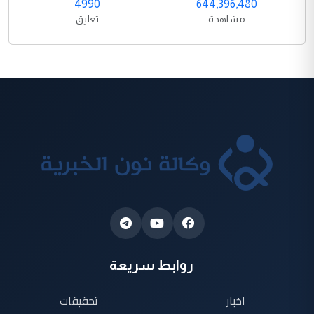
4990
644,396,480
مشاهدة
تعليق
روابط سريعة
اخبار
تحقيقات