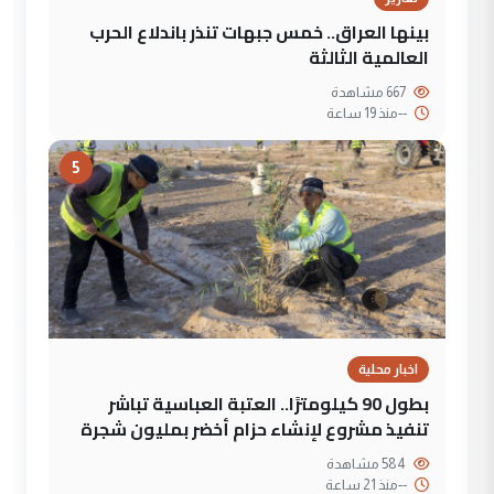
بينها العراق.. خمس جبهات تنذر باندلاع الحرب
العالمية الثالثة
667 مشاهدة
--
منذ 19 ساعة
5
اخبار محلية
بطول 90 كيلومترًا.. العتبة العباسية تباشر
تنفيذ مشروع لإنشاء حزام أخضر بمليون شجرة
584 مشاهدة
--
منذ 21 ساعة