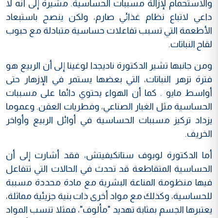
والاستحمام لإزالة مسببات الحساسية. مشيرة إلى أنه لا
داعي لاتباع نظام غذائي صارم، ولكن ينصح باستبعاد
الأطعمة التي تسبب تفاعلات حساسية متبادلة مع حبوب
لقاح النباتات.
ومن جانبها تشير الدكتورة ناديجدا لوغينا إلى أن الربيع هو
فترة تزهر النباتات، التي بعضها يستمر في الإزهار حتى
أواسط مايو . كما أن الهواء يحتوي دائما على مسببات
الحساسية مثل الغبار الصناعي، وفطريات العفن. وعموما
يزداد تركيز مسببات الحساسية في أوائل الربيع وأواخر
الخريف.
أما الدكتورة لوبوف ستانكيفيتش، فقد أشارت إلى أن
الحساسية المتقاطعة قد تحدث في الحالات التي تتفاعل
فيها منظومة المناعة البشرية مع مادة محددة مسببة
للحساسية، وكذلك مع مواد أخرى ذات بنية جزيئية مماثلة،
يعتبرها الجسم بمثابة تهديد "مألوف"، فمثلا تنسب المواد