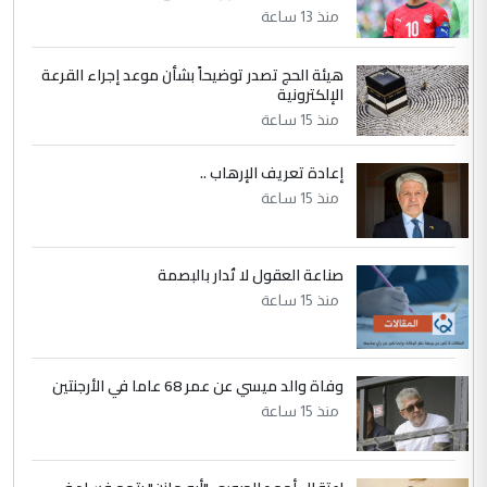
التعليق : نحن اباء الطلاب الأوائل على العراق
منذ 13 ساعة
نتشرف بلقاء السيد احمد الصافي في العتبات
الحسنية لزرع ...
هيئة الحج تصدر توضيحاً بشأن موعد إجراء القرعة
مكتب السيد احمد الصافي : لا يوجود
الإلكترونية
الموضوع :
لدينا اي حساب على الفيس بوك وتويتر
منذ 15 ساعة
إعادة تعريف الإرهاب ..
منذ 15 ساعة
صناعة العقول لا تُدار بالبصمة
منذ 15 ساعة
وفاة والد ميسي عن عمر 68 عاما في الأرجنتين
منذ 15 ساعة