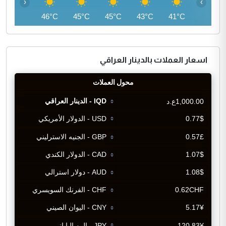
‹
›
46°C
46°C
45°C
45°C
43°C
41°C
اسعار العملات بالدينار العراقي