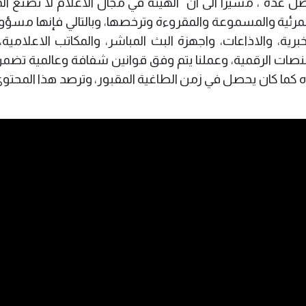
ل عدة"، مشيرا الى ان" الهيئة في مجال الاعلام لا تصنع ال
مرئية والمسموعة والمقروءة وترخصها، وبالتالي فإنها مسؤو
برية، والاذاعات، واجهزة البث المباشر، والمكاتب الاعلامية
نصات الرقمية، وعملنا يتم وفق قوانين شفافة وعالمية تضمن
اه كما كان يحصل في زمن الطاغية المقبور، وترصد هذا المحت