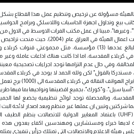
فالهيئة مسؤولة عن ترخيص وتنظيم عمل هذا القطاع بشكل
ب بيع وتداول اجهزة الحاسبات واللاسلكي وبرامج الحواسيب
تحتاجها الشركات او المواطن، مثل "Windows"، وغيرها"، مبينا ان عمل مكتب الفرات الاوسط في الاو
الثاني من العام الماضي (2020)، بعد ان انطلقت اعمال الهيئة في العراق عام (2004)،
لجميع القنوات الفضائية والكاتب الاعلامية البالغ عددها (13) مؤسسة، مثل مجموعتي قنوات كر
رخيص (7) اذاعات عاملة في كربلاء المقدسة، اما اذا كانت هناك اذاعات عاملة وغ
المخالفة، وفي حال عدم التزامها توجد اجراءات تصحيحية معي
مستدركا بالقول" لكن ولله الحمد لا يوجد في كربلاء المقد
يصر على ارتكاب المخالفات، بينما وصلت اعداد ابراج الهواتف النقالة في
يا سيل"، و"كورك"، بجميع اقضيتها ونواحيها بما فيها طريق
ء المقدسة، وبالمحصلة توجد لوائح تنظيمية يخضع لها الجمي
رهما شركتين وتبين ان عملها غير منظم وبعد اصدار لائحة البث 
المشفر وتحويل (Ku band) الى بث ارضي (UHF) باعتماد المعايير الدولية للاتصالات ينظم الط
يئة لديها خبراء ومستشارين ومهندسين اكفاء يعدون هذه ال
جلس هيئة الاعلام والاتصالات التي تمتلك جزأين تنفيذي يمثل