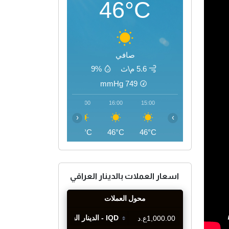
46°C
صافي
5.6 م\ث
9%
mmHg
749
19:00
18:00
17:00
16:00
15:00
‹
›
42°C
44°C
45°C
46°C
46°C
اسعار العملات بالدينار العراقي