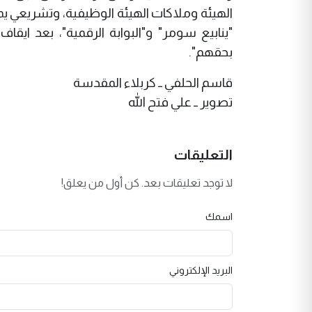
الهيئة وملاكات الهيئة الوظيفية، وتشريعي 
"ينابيع سومر" و"البوابة الرقمية"، بعد ايق
بحقهم".
قاسم الحلفي ــ كربلاء المقدسة
تصوير ــ علي فتح الله
التعليقات
لا توجد تعليقات بعد. كن أول من يعلق!
اسمك
البريد الإلكتروني