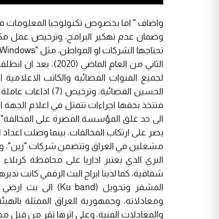
واضاف " اما بخصوص تكنولوجيا المعلومات 
وضمان عدم تهكير البرامج، وترخيص عمل مكات
الحسين الفضائية، وت
فتتخذ بحقها اجراءات تتمثل في اعلام الجهة 
الى حد غلق المؤسسة المصرة على المخالفة"، 
مشغلين في العراق وتتضمن شركات "زين"، و"آس
البري الذي يعتبر اداريا على محافظة كربلا
شفافية، كما لدينا ابراج البث الرقمي كانت تدي
ومعادلاته، وجمهورية العراق الممثلة باله
والمعادلات الفنية، وعلى اثرها تقر من قبل م