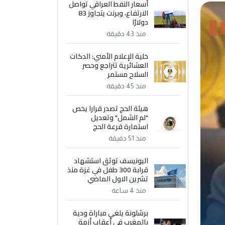
أسعار النفط العراقي تواصل
الارتفاع، وبرنت يتجاوز 83
دولارًا
منذ 43 دقيقة
خلية الإعلام الأمني: الدكات
العشائرية تتراجع وحصر
السلاح مستمر
منذ 45 دقيقة
هيئة الحج تصدر قرارا يخص
"لم الشمل" وتعديل
استمارة قرعة الحج
منذ 51 دقيقة
اليونيسف توثق استشهاد
قرابة 300 طفل في غزة منذ
تشرين الاول الماضي
منذ 4 ساعة
برشلونة يلغي مباراة ودية
بالمغرب في أعقاب أزمة