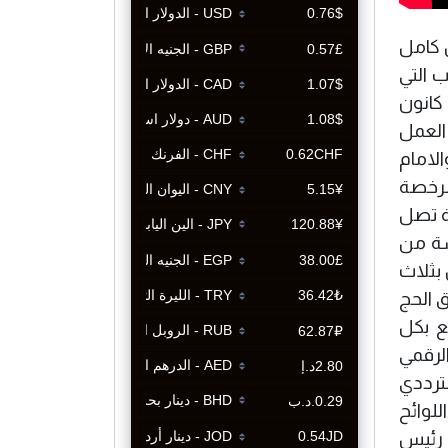
 كامل
 التي
ل من كانون
 حيث منحت تراخيص العمل
بلاء والامام
ير مرخصة
نة تصل
سة من
 كربلاء المقدسة الى (1000) برج تعمل بثلاث
 الحج
ع بكل
الرقمي
يف الترددي
لوائح
ه رئيس