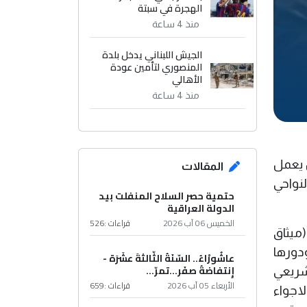
الهجرة في سبتة
منذ 4 ساعة
الجيش اللبناني يدخل بلدة
المنصوري لتأمين عودة
الأهالي
منذ 4 ساعة
اعلامي مرخص يعمل
المقالات
نواحي
حتمية حصر السلاح المنفلت بيد
الدولة العراقية
الخميس 06 آب 2026
قراءات :
526
ميثاق
ودورها
عاشُورْاءُ.. السّنَةُ الثّالثةَ عشَرَة -
إِنتفاضةُ صفَر…تمرّ...
شريعي
الأربعاء 05 آب 2026
قراءات :
659
والاجواء