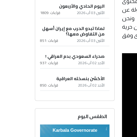
محتوى
اليوم الحادي والأربعون
لة عن
الأثنين 03 آب 2026
قراءات :
1809
، ونحن
 حرية
لماذا تبدو الحرب مع إيران أسهل
من التفاوض معها؟
وى وفق
الأثنين 03 آب 2026
قراءات :
851
صحراء السعودي بدم العراقي !
الأحد 02 آب 2026
قراءات :
937
الأكشن بنسخته العراقية
الأحد 02 آب 2026
قراءات :
850
الطقس اليوم
Karbala Governorate