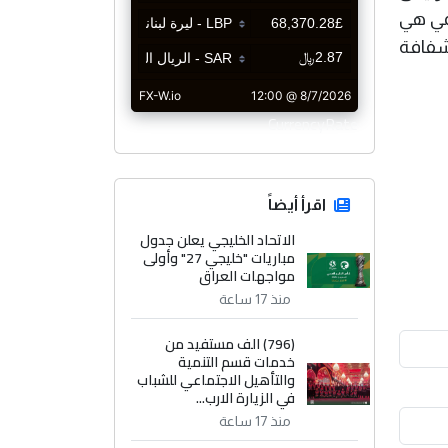
مي هي
لشفافة
CurrencyRate
اقرأ أيضاً
الاتحاد الخليجي يعلن جدول
مباريات "خليجي 27" وأولى
مواجهات العراق
منذ 17 ساعة
(796) الف مستفيد من
خدمات قسم التنمية
والتأهيل الاجتماعي للشباب
في الزيارة الارب...
منذ 17 ساعة