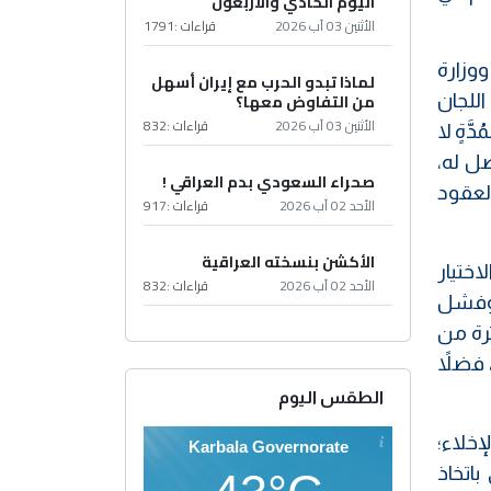
اليوم الحادي والأربعون
الأثنين 03 آب 2026
قراءات :
1791
ووزارة
لماذا تبدو الحرب مع إيران أسهل
من التفاوض معها؟
اللجان
الأثنين 03 آب 2026
قراءات :
832
َّةٍ لا
ل له،
صحراء السعودي بدم العراقي !
العقود
الأحد 02 آب 2026
قراءات :
917
الأكشن بنسخته العراقية
اختيار
الأحد 02 آب 2026
قراءات :
832
قدام، بعد رصد حدوث (372) حالة وفاةٍ وفشل
ال الفترة من
ةً وفشل (37) أخرى من أصل (11,355) مريضاً، فضلاً
الطقس اليوم
إخلاء؛
Karbala Governorate
باتخاذ