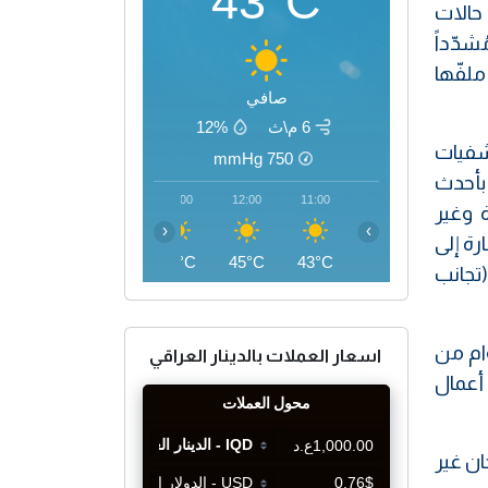
43°C
 حالات
شدّداً
ملفّها
صافي
6 م\ث
12%
تشفيات
mmHg
750
ا بأحدث
15:00
14:00
13:00
12:00
11:00
ة وغير
‹
›
رة إلى
46°C
46°C
46°C
45°C
43°C
ت التخصُّصات (تجانب
وام من
اسعار العملات بالدينار العراقي
 أعمال
للجان غير