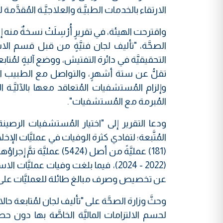
الارتقاء بالخدمات الطبيَّـة والعلاجيَّـة المُقدَّمة
واقترحت الهيئة، في تقريرٍ أُرْسِلَتْ نسخةٌ منه
الصحَّة، "تأليف لجان فنيَّةٍ من قبل قسم الا
التحقيقيَّة في دائرة التفتيش، ووضع آليةٍ لمُتابع
تقلُّ عن ستة أشهرٍ، والتواصل مع الطبيب ال
وإلزام المُستشفيات المُتعاقد معها بالآليَّـ
المُبرمة مع المُستشفيات".
ودعا التقرير إلى "اختيار المُستشفيات الرصينة
عن تخصيص وصرف مبالغ طائلة للعمليَّات على نفق
وحثَّ وزارة الصحَّة على "تأليف لجان لمُتابعة
لحسم الالتزامات الماليَّة الخاصَّة بها دون ح