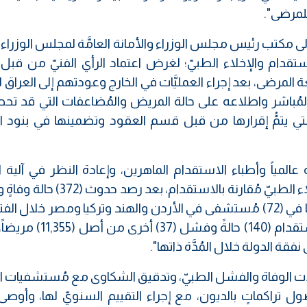
 للمرضى".
 إلى مكتب رئيس مجلس الوزراء والأمانة العامَّة لمجلس الوزراء 
ستقدام والإخلاء الطبيّ؛ لغرض اعتماد الرأي الفنيّ من قبل 
ة المرضى، بعد إجراء العمليَّات في الخارج وعودتهم إلى العراق لمُد
مُباشر واطلاعه على حالة المريض والمُضاعفات التي قد تحص
ة التي يتمُّ إقرارها من قبل قسم العقود وتضمينها في بنود 
 عالمياً وأطباء الاستقدام الماهرين، وإعادة النظر في آلية ال
المُتَّبعة؛ لتفادي كثرة الوفيات في عمليَّات الإخلاء الطبيّ مُقارنة بالاست
(181) عمليَّةً من أصل (5424) عمليَّة تمَّ إجراؤها في (72) مُستشفى في الأردن والهند وتركيا ومصر خل
(2022 - 2024)، فيما بلغت وفيات عمليَّات الاستقدام (140) حال
ة الدولة خلال المُدَّة ذاتها".
 حالات الوفاة والفشل الطبيّ، وتدقيق الشكاوى مع مُستشفيات ال
صول تراكماتٍ بالديون، مع إجراء التقييم السنويّ لها، وأوصى 