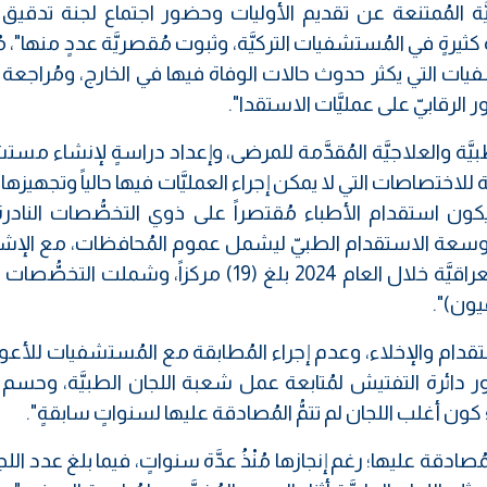
ديَّة المُمتنعة عن تقديم الأوليات وحضور اجتماع لجنة تدقيق
كثيرةٍ في المُستشفيات التركيَّة، وثبوت مُقصريَّة عددٍ منها"، مُ
يات التي يكثر حدوث حالات الوفاة فيها في الخارج، ومُراجعة 
الرقابيّ على عمليَّات الاستقدا".
يَّة والعلاجيَّة المُقدَّمة للمرضى، وإعداد دراسةٍ لإنشاء مس
احيَّة للاختصاصات التي لا يمكن إجراء العمليَّات فيها حالياً وتجهيزه
يكون استقدام الأطباء مُقتصراً على ذوي التخصُّصات النادر
ر توسعة الاستقدام الطبيّ ليشمل عموم المُحافظات، مع الإشا
أنَّ عدد مراكز الاستقدام في المُستشفيات العراقيَّة خلال العام 2024 بلغ (19) مركزاً، وشمل
عيون)".
تقدام والإخلاء، وعدم إجراء المُطابقة مع المُستشفيات للأع
فعيل دور دائرة التفتيش لمُتابعة عمل شعبة اللجان الطبيَّة، وحسم
؛ كون أغلب اللجان لم تتمُّ المُصادقة عليها لسنواتٍ سابقةٍ".
من أصل (50) لجنةً لم تتم المُصادقة عليها؛ رغم إنجازها مُنْذُ عدَّة سنواتٍ، فيما بلغ عدد ا