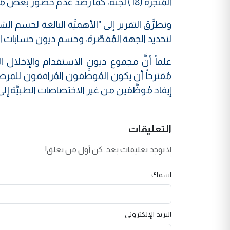
المُنجزة (18) لجنةً، كما رصد عدم حضور بعض مُمثلي اللجان الطبيَّـة أثناء الموعد المُخصَّص لمُراجعة المرضى".
وتطرَّق التقرير إلى "الأهميَّة البالغة لحسم ا
لتحديد الجهة المُقصّرة، وحسم ديون حسابات الإ
مُقترحاً أن يكون المُوظَّفون المُرافقون لل
إيفاد مُوظَّفين من غير الاختصاصات الطبيَّة إل
التعليقات
لا توجد تعليقات بعد. كن أول من يعلق!
اسمك
البريد الإلكتروني