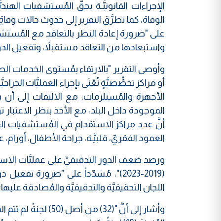
الإجراءات القانونيَّـة بحقّ المُستشفيات الهن
الوفاة، كما تطرَّق التقرير إلى حدوث حالات وفاةٍ 
على "ضرورة إعادة النظر بالتعاقد مع المُستشف
واستبعادها من التعاقد مستقبلاً، وتفعيل الدور 
وأوصى التقرير "بالارتقاء بمُستوى الخدمات الطب
أو مراكز تخصُّصيَّةٍ تُعْنَى بإجراء العمليَّات الجر
الأجهزة والمُستلزمات، مع الالتفات إلى أن 
الموجودة داخل البلد، مع الأخذ بنظر الاعتبا
العمود الفقريّ، قلبيَّـة، جراحة الأطفال، أورام، 
ورصد ضعف الدور التدقيقيِّ على عمليَّات الاس
(2019-2023)"، مُشدّداً على "ضرورة ت
اللجان التحقيقيَّة والتدقيقيَّة والمُصادقة عليها
وأشار إلى أنَّ "(32) 