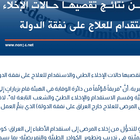
ائج تقصيها حالات الإخلاء الطبي والاستقدام للعلاج على نفقة الدو
 أنَّ "فريقاً مُؤلّفاً من دائرة الوقاية في الهيئة قام بزياراتٍ إل
َّة وقسم الاستقدام والإخلاء الطبيّ والشعب التابعة له"، لافت
لمرضى للعلاج خارج العراق على نفقة الدولة) الذي يتمُّ العمل ب
 للتحوُّل من إخلاء المرضى إلى استقدام الأطباء إلى العراق؛ كو
ـته في تدريب وتطوير الكوادر الطبيَّة والتمريضيَّة؛ بما ي