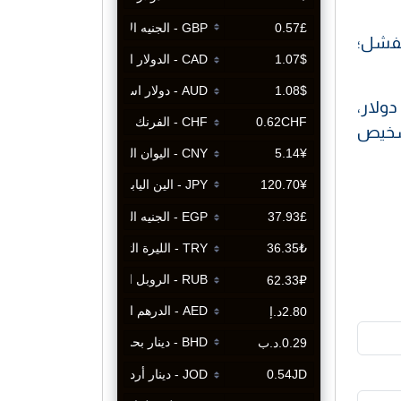
الفشل؛
(2021 و2022) بلغت (18,847,059) مليون دولار،
 تشخيص