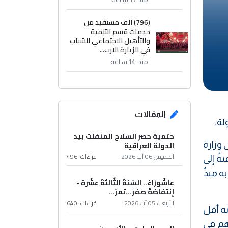
(796) الف مستفيد من
خدمات قسم التنمية
والتأهيل الاجتماعي للشباب
في الزيارة الارب...
منذ 14 ساعة
المقالات
لة.
حتمية حصر السلاح المنفلت بيد
ى وزارة
الدولة العراقية
الخميس 06 آب 2026
قراءات :
496
ةً إلى
ه منذُ
عاشُورْاءُ.. السّنَةُ الثّالثةَ عشَرَة -
إِنتفاضةُ صفَر…تمرّ...
الأربعاء 05 آب 2026
قراءات :
640
نه أقل
سهم في