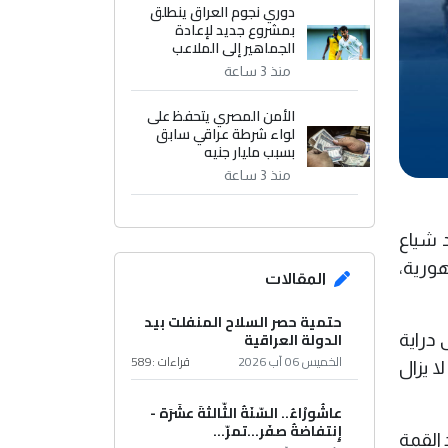
دوري نجوم العراق ينطلق
بمشروع جديد لإعادة
الجماهير إلى الملاعب
منذ 3 ساعة
الأمن المصري يتحفظ على
لواء شرطة عراقي سابق
بسبب مليار جنيه
منذ 3 ساعة
 شياع
هورية،
المقالات
حتمية حصر السلاح المنفلت بيد
الدولة العراقية
 دراية
الخميس 06 آب 2026
قراءات :
589
ا يزال
عاشُورْاءُ.. السّنَةُ الثّالثةَ عشَرَة -
إِنتفاضةُ صفَر…تمرّ...
 القمة