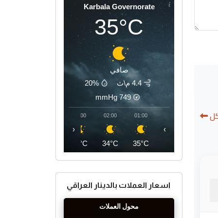
Karbala Governorate
35°C
صافي
4.4 م\ث
20%
mmHg
749
كل
05:00
04:00
03:00
02:00
01:00
‹
›
32°C
33°C
34°C
34°C
35°C
اسعار العملات بالدينار العراقي