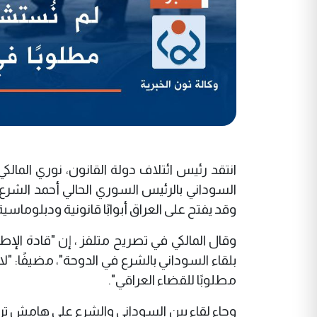
انتقد رئيس ائتلاف دولة القانون، نوري الما
السوداني بالرئيس السوري الحالي أحمد الشرع، 
وقد يفتح على العراق أبوابًا قانونية ودبلوماس
وقال المالكي في تصريح متلفز ، إن "قادة الإطا
بلقاء السوداني بالشرع في الدوحة"، مضيفًا: "لا 
مطلوبًا للقضاء العراقي".
وجاء لقاء بين السوداني والشرع على هامش ترت