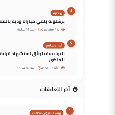
4
رياضية
برشلونة يلغي مباراة ودية بالمغ
493 مشاهدة
--
منذ 14 ساعة
5
أمن ومجتمع
الماضي
481 مشاهدة
--
منذ 14 ساعة
آخر التعليقات
1
يوسف غزوان عصمت