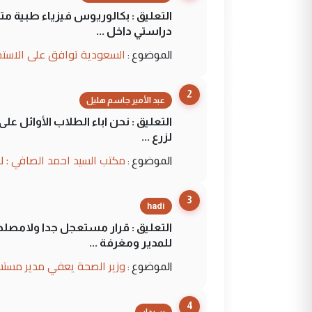
التعليق : بكالوريوس فيزياء طبية م
دراستي داخل ...
السعودية توافق على الاستمرار في إعطاء 100 منحة دراسية للطل
الموضوع :
2
عبد الأمير جاسم هليل
التعليق : نحن اباء الطلاب الأوائل ع
لزرع ...
مكتب السيد احمد الصافي : ل
الموضوع :
3
hadi
التعليق : قرار مستعجل جدا ولامصلحة
للمدير ومغرفة ...
وزير الصحة يعفي مدير مستش
الموضوع :
4
سردار