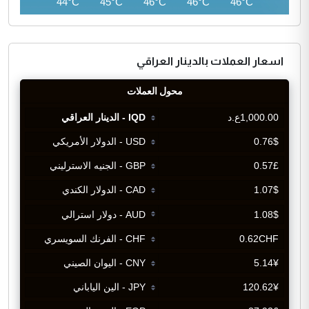
42°C
44°C
45°C
46°C
46°C
46°C
اسعار العملات بالدينار العراقي