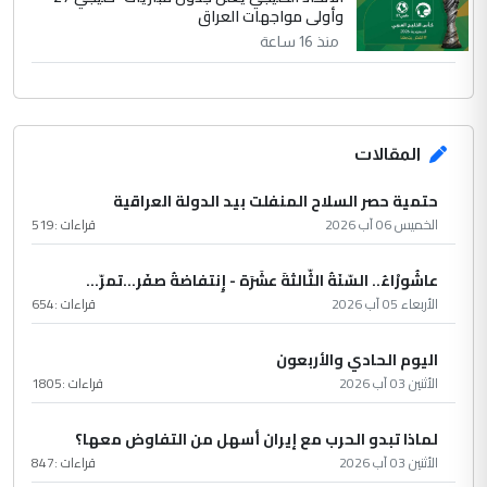
وأولى مواجهات العراق
منذ 16 ساعة
المقالات
حتمية حصر السلاح المنفلت بيد الدولة العراقية
الخميس 06 آب 2026
قراءات :
519
عاشُورْاءُ.. السّنَةُ الثّالثةَ عشَرَة - إِنتفاضةُ صفَر…تمرّ...
الأربعاء 05 آب 2026
قراءات :
654
اليوم الحادي والأربعون
الأثنين 03 آب 2026
قراءات :
1805
لماذا تبدو الحرب مع إيران أسهل من التفاوض معها؟
الأثنين 03 آب 2026
قراءات :
847