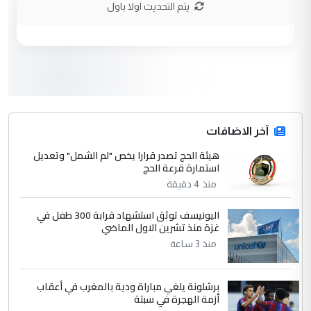
يتم التحديث اولا باول
وزير الصحة يعفي مدير مستشفى الكرخ
الموضوع :
العام في بغداد
3
سردار
التعليق : واحد من عصابة علي ماما يسقط
جنسية الرافد الثالث للعراق ومن اصول عريقة
ابا فرات ...
آخر الاضافات
الجواهري يرد على صدام حسين سل
هيئة الحج تصدر قرارا يخص "لم الشمل" وتعديل
الموضوع :
استمارة قرعة الحج
مضجعيك يابن الزنا (نص كامل)
منذ 4 دقيقة
4
سردار
اليونيسف توثق استشهاد قرابة 300 طفل في
غزة منذ تشرين الاول الماضي
التعليق : واحد من عصابة علي ماما يسقط
منذ 3 ساعة
جنسية الرافد الثالث للعراق ومن اصول عريقة
ابا فرات ...
الجواهري يرد على صدام حسين سل
برشلونة يلغي مباراة ودية بالمغرب في أعقاب
الموضوع :
أزمة الهجرة في سبتة
مضجعيك يابن الزنا (نص كامل)