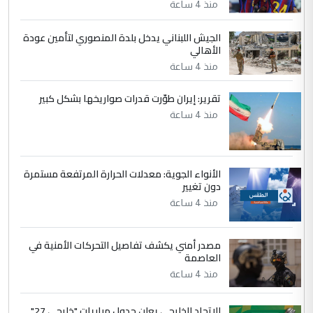
منذ 4 ساعة
5
حيدر عاشور
الجيش اللبناني يدخل بلدة المنصوري لتأمين عودة
الأهالي
التعليق : تحياتي لك استاذ حامدتركان. كلام
دقيق ومسؤول؛ فالاستثمار الحقيقي للإنسان
منذ 4 ساعة
وثروات البلد يعتمد على الكفاءة ...
تقرير: إيران طوّرت قدرات صواريخها بشكل كبير
بين الإهمال واغتصاب الأرض.. بلاد
الموضوع :
منذ 4 ساعة
الرافدين تعاني الجفاف والتصحر!!
الأنواء الجوية: معدلات الحرارة المرتفعة مستمرة
دون تغيير
منذ 4 ساعة
مصدر أمني يكشف تفاصيل التحركات الأمنية في
العاصمة
منذ 4 ساعة
الاتحاد الخليجي يعلن جدول مباريات "خليجي 27"