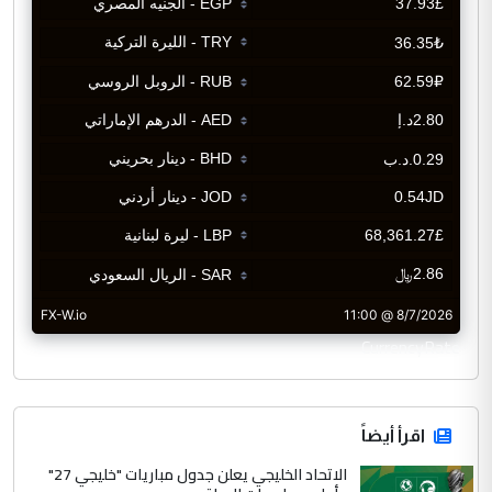
CurrencyRate
اقرأ أيضاً
الاتحاد الخليجي يعلن جدول مباريات "خليجي 27"