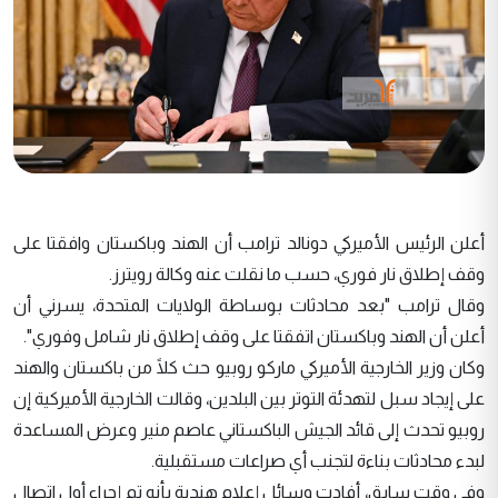
أعلن الرئيس الأميركي دونالد ترامب أن الهند وباكستان وافقتا على
وقف إطلاق نار فوري، حسب ما نقلت عنه وكالة رويترز.
وقال ترامب "بعد محادثات بوساطة الولايات المتحدة، يسرني أن
أعلن أن الهند وباكستان اتفقتا على وقف إطلاق نار شامل وفوري".
وكان وزير الخارجية الأميركي ماركو روبيو حث كلًا من باكستان والهند
على إيجاد سبل لتهدئة التوتر بين البلدين، وقالت الخارجية الأميركية إن
روبيو تحدث إلى قائد الجيش الباكستاني عاصم منير وعرض المساعدة
لبدء محادثات بناءة لتجنب أي صراعات مستقبلية.
وفي وقت سابق، أفادت وسائل إعلام هندية بأنه تم إجراء أول اتصال