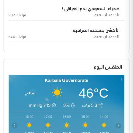
صحراء السعودي بدم العراقي !
الأحد 02 آب 2026
قراءات :
932
الأكشن بنسخته العراقية
الأحد 02 آب 2026
قراءات :
846
الطقس اليوم
Karbala Governorate
46°C
صافي
5.3 م\ث
9%
749
mmHg
19:00
18:00
17:00
16:00
15:00
14:00
‹
›