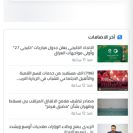
3
سردار
التعليق : واحد من عصابة علي ماما يسقط
جنسية الرافد الثالث للعراق ومن اصول عريقة
ابا فرات ...
آخر الاضافات
الجواهري يرد على صدام حسين سل
الاتحاد الخليجي يعلن جدول مباريات "خليجي 27"
الموضوع :
وأولى مواجهات العراق
مضجعيك يابن الزنا (نص كامل)
منذ 11 ساعة
4
سردار
(796) الف مستفيد من خدمات قسم التنمية
والتأهيل الاجتماعي للشباب في الزيارة الارب...
التعليق : واحد من عصابة علي ماما يسقط
منذ 12 ساعة
جنسية الرافد الثالث للعراق ومن اصول عريقة
ابا فرات ...
مصادر تكشف ملامح الاتفاق المرتقب بين مسقط
الجواهري يرد على صدام حسين سل
الموضوع :
وطهران بشأن "مضيق هرمز"
مضجعيك يابن الزنا (نص كامل)
منذ 12 ساعة
الزيدي يمنح وكلاء الوزارات صلاحيات أوسع ويشدد
5
حيدر عاشور
على تسريع الإنجاز