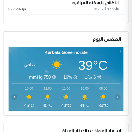
الأكشن بنسخته العراقية
الأحد 02 آب 2026
قراءات :
822
الطقس اليوم
Karbala Governorate
39°C
صافي
6 م\ث
16%
750
mmHg
14:00
13:00
12:00
11:00
10:00
09:00
‹
›
46°C
46°C
45°C
43°C
41°C
39°C
اسعار العملات بالدينار العراقي