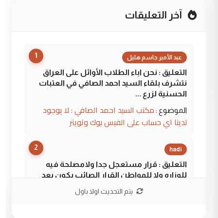
آخر التعليقات
1
عبد الأمير جاسم هليل
التعليق : نحن اباء الطلاب الأوائل على العراق
نتشرف بلقاء السيد احمد الصافي في العتبات
الحسنية لزرع ...
مكتب السيد احمد الصافي : لا يوجود
الموضوع :
لدينا اي حساب على الفيس بوك وتويتر
2
hadi
التعليق : قرار مستعجل جدا ولامصلحة فيه
للوزاره ولا للمواطن القرار الصائب يكون بعد
الاستماع للمدير ومغرفة ...
يتم التحديث اولا باول
وزير الصحة يعفي مدير مستشفى الكرخ
الموضوع :
العام في بغداد