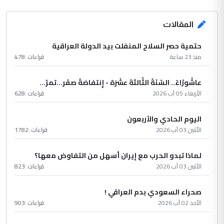
المقالات
حتمية حصر السلاح المنفلت بيد الدولة العراقية
منذ 23 ساعة
قراءات :
478
عاشُورْاءُ.. السّنَةُ الثّالثةَ عشَرَة - إِنتفاضةُ صفَر…تمرّ...
الأربعاء 05 آب 2026
قراءات :
628
اليوم الحادي والأربعون
الأثنين 03 آب 2026
قراءات :
1782
لماذا تبدو الحرب مع إيران أسهل من التفاوض معها؟
الأثنين 03 آب 2026
قراءات :
823
صحراء السعودي بدم العراقي !
الأحد 02 آب 2026
قراءات :
903