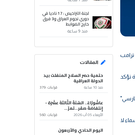
لجنة التراخيص : 17 ناديا في
دوري نجوم العراق و3 فرق
خارج الضوابط
منذ 9 ساعة
 ترامب
المقالات
حتمية حصر السلاح المنفلت بيد
 تؤكد
الدولة العراقية
منذ 10 ساعة
قراءات :
379
فارسي"
عاشُورْاءُ.. السّنَةُ الثّالثةَ عشَرَة -
إِنتفاضةُ صفَر…تمرّ...
الأربعاء 05 آب 2026
قراءات :
560
ماء لا
اليوم الحادي والأربعون