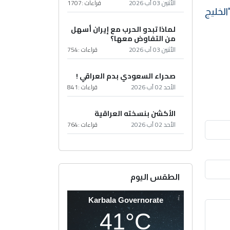
الأثنين 03 آب 2026
قراءات :
1707
الخليج
لماذا تبدو الحرب مع إيران أسهل
من التفاوض معها؟
الأثنين 03 آب 2026
قراءات :
754
صحراء السعودي بدم العراقي !
الأحد 02 آب 2026
قراءات :
841
الأكشن بنسخته العراقية
الأحد 02 آب 2026
قراءات :
764
الطقس اليوم
Karbala Governorate
41°C