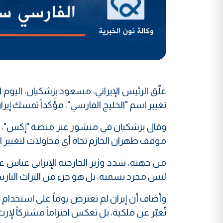
علّق الرئيس الإيراني، مسعود بزشكيان، اليوم ال
تغيير اسم "الخليج الفارسي"، مؤكداً تمسك إيران
وقال بزشكيان في منشور عبر منصة "إكس"، إن 
موقف طهران الحازم تجاه أي محاولات لتغيير الا
من جهته، شدد وزير الخارجية الإيراني عباس 
ليس مجرد تسمية، بل هو جزء من التراث التاريخ
وأضاف أن إيران لم تعترض يوماً على استخدام ت
تُعبّر عن ملكية، بل تعكس احتراماً مشتركاً لإرث