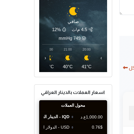
صافي
4.5 م\ث
12%
mmHg
749
00:00
23:00
22:00
21:00
20:00
‹
›
كل
36°C
37°C
39°C
40°C
41°C
اسعار العملات بالدينار العراقي