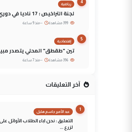
4
رياضية
لجنة التراخيص : 17 ناديا في دوري نجوم العراق و3 فرق خارج الضوابط
399 مشاهدة
--
منذ 9 ساعة
5
إقتصادية
تين "طقطق" المحلي يتصدر مبيع
396 مشاهدة
--
منذ 7 ساعة
آخر التعليقات
1
عبد الأمير جاسم هليل
التعليق : نحن اباء الطلاب الأوائل ع
لزرع ...