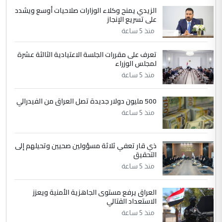
الزيدي يمنح وكلاء الوزارات صلاحيات أوسع ويشدد
5
حيدر عاشور
على تسريع الإنجاز
التعليق : تحياتي لك استاذ حامدتركان. كلام
منذ 5 ساعة
دقيق ومسؤول؛ فالاستثمار الحقيقي للإنسان
وثروات البلد يعتمد على الكفاءة ...
تعرف على مقررات الجلسة الاعتيادية الثالثة عشرة
بين الإهمال واغتصاب الأرض.. بلاد
لمجلس الوزراء
الموضوع :
الرافدين تعاني الجفاف والتصحر!!
منذ 5 ساعة
500 مليون دولار جديدة تصل العراق من الفيدرالي
منذ 5 ساعة
ذي قار تعفي ثلاثة مسؤولين صحيين وتحيلهم إلى
التحقيق
منذ 5 ساعة
العراق يرفع مستوى الجاهزية الأمنية ويعزز
الاستعداد القتالي
منذ 5 ساعة