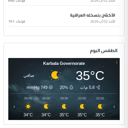
الأحد 02 آب 2026
قراءات :
866
الأكشن بنسخته العراقية
الأحد 02 آب 2026
قراءات :
791
الطقس اليوم
Karbala Governorate
35°C
صافي
5.8 م\ث
20%
749
mmHg
07:00
06:00
05:00
04:00
03:00
02:00
‹
›
35°C
34°C
34°C
35°C
35°C
35°C