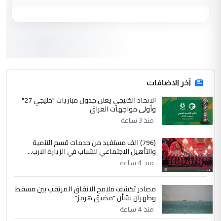
وزير الصحة يعفي مدير مستشفى الكرخ
الموضوع :
العام في بغداد
3
سردار
التعليق : واحد من عصابة علي ماما يسقط
جنسية الرافد الثالث للعراق ومن اصول عريقة
ابا فرات ...
آخر الاضافات
الجواهري يرد على صدام حسين سل
الاتحاد الخليجي يعلن جدول مباريات "خليجي 27"
الموضوع :
وأولى مواجهات العراق
مضجعيك يابن الزنا (نص كامل)
منذ 3 ساعة
4
سردار
(796) الف مستفيد من خدمات قسم التنمية
والتأهيل الاجتماعي للشباب في الزيارة الارب...
التعليق : واحد من عصابة علي ماما يسقط
منذ 4 ساعة
جنسية الرافد الثالث للعراق ومن اصول عريقة
ابا فرات ...
مصادر تكشف ملامح الاتفاق المرتقب بين مسقط
الجواهري يرد على صدام حسين سل
الموضوع :
وطهران بشأن "مضيق هرمز"
مضجعيك يابن الزنا (نص كامل)
منذ 4 ساعة