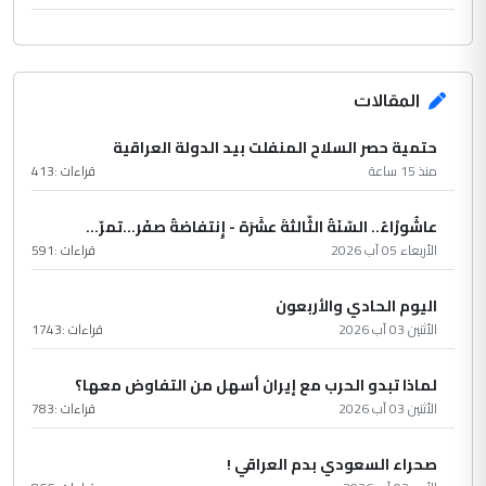
المقالات
حتمية حصر السلاح المنفلت بيد الدولة العراقية
منذ 15 ساعة
قراءات :
413
عاشُورْاءُ.. السّنَةُ الثّالثةَ عشَرَة - إِنتفاضةُ صفَر…تمرّ...
الأربعاء 05 آب 2026
قراءات :
591
اليوم الحادي والأربعون
الأثنين 03 آب 2026
قراءات :
1743
لماذا تبدو الحرب مع إيران أسهل من التفاوض معها؟
الأثنين 03 آب 2026
قراءات :
783
صحراء السعودي بدم العراقي !