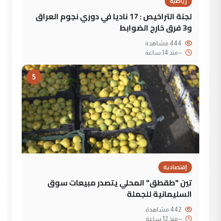
رياضية
لجنة التراخيص : 17 ناديا في دوري نجوم العراق
و3 فرق خارج الضوابط
444 مشاهدة
--
منذ 14 ساعة
5
إقتصادية
تين "طقطق" المحلي يتصدر مبيعات سوق
السليمانية للجملة
442 مشاهدة
--
منذ 12 ساعة