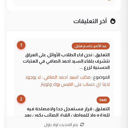
آخر التعليقات
1
عبد الأمير جاسم هليل
التعليق : نحن اباء الطلاب الأوائل على العراق
نتشرف بلقاء السيد احمد الصافي في العتبات
الحسنية لزرع ...
مكتب السيد احمد الصافي : لا يوجود
الموضوع :
لدينا اي حساب على الفيس بوك وتويتر
2
hadi
التعليق : قرار مستعجل جدا ولامصلحة فيه
للوزاره ولا للمواطن القرار الصائب يكون بعد
الاستماع للمدير ومغرفة ...
يتم التحديث اولا باول