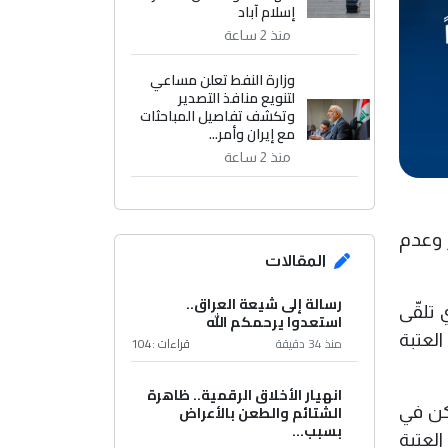
إسلام آباد
منذ 2 ساعة
وزارة النفط تعلن مساعي
لتنويع منافذ التصدير
وتكشف تفاصيل المباحثات
مع إيران وأمر...
منذ 2 ساعة
 وعدم
المقالات
رسالة إلى شيعة العراق..
 تلقّى
استعدوا يرحمكم الله
لعتبة
منذ 34 دقيقة
قراءات :
104
انهيار الأخلاق الرقمية.. ظاهرة
الشتائم والطعن بالأعراض
بكن في
بسبب...
لعتبة