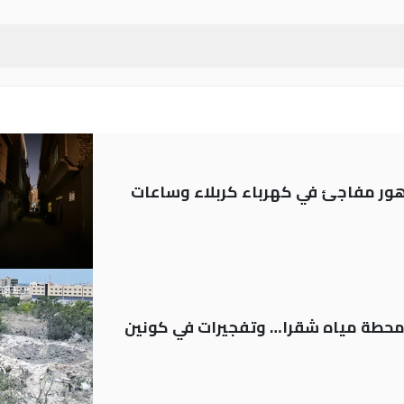
 تدهور مفاجئ في كهرباء كربلاء وساعات
ر محطة مياه شقرا… وتفجيرات في كونين