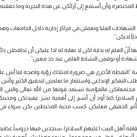
مختصرة وأن أستمع إلى آرائكن عن هذه التجربة وما حققته ا
شهادات العليا وتعملن في مراكز إدارية داخل الجامعات وهذا
اً لديكن”.
 أنّ العلم له بداية لكن لا نهاية له لذا عليكن أن تحافظن دائم
لشهادة أو توقفن النشاط العلمي عند حد معين”.
سة “النقطة الأخرى هي ضرورة امتلاك رؤية واضحة لما أنتن عل
 التفكير الإبداعي واستثمار ما تعلمتن لتحقيق الكثير وأنت
 مجتمعاتكن فالمؤمنة تستمد قوتها من الله تعالى والنبي ا
هم السلام) كما أود أن أشير إلى أهمية نشر عقيدتكن ومحبتك
لتأثير الحقيقي فعليكن كسب محبة المحيطين بكن سواء في
 ثقافة أهل البيت (عليهم السلام)، ستجدين فيها دروساً عظيم
أثرها في قول مسموع وعمل متبوع وهذا يبيّن أهمية بناء ع