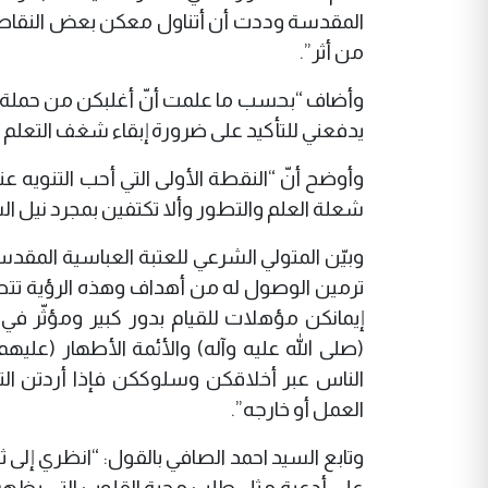
المقدسة وددت أن أتناول معكن بعض النقاط ال
من أثر”.
وأضاف “بحسب ما علمت أنّ أغلبكن من حملة ال
يدفعني للتأكيد على ضرورة إبقاء شغف التعلم حيّ
وأوضح أنّ “النقطة الأولى التي أحب التنويه عنها
شعلة العلم والتطور وألا تكتفين بمجرد نيل ا
وبيّن المتولي الشرعي للعتبة العباسية المقد
ترمين الوصول له من أهداف وهذه الرؤية تتطلب
إيمانكن مؤهلات للقيام بدور كبير ومؤثّر في
(صلى الله عليه وآله) والأئمة الأطهار (علي
الناس عبر أخلاقكن وسلوككن فإذا أردتن ا
العمل أو خارجه”.
وتابع السيد احمد الصافي بالقول: “انظري إلى
على أدعية مثل طلب محبة القلوب التي يظهر 