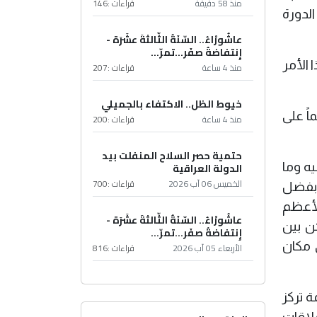
منذ 58 دقيقة
قراءات :
146
لدورة
عاشُورْاءُ.. السّنَةُ الثّالثةَ عشَرَة -
إِنتفاضةُ صفَر…تمرّ...
 الأمر
منذ 4 ساعة
قراءات :
207
خيوط الظل.. الاكتفاء بالجميلي
اً على
منذ 4 ساعة
قراءات :
200
حتمية حصر السلاح المنفلت بيد
يه وما
الدولة العراقية
الخميس 06 آب 2026
قراءات :
700
ن بفضل
لأعظم
عاشُورْاءُ.. السّنَةُ الثّالثةَ عشَرَة -
ن بين
إِنتفاضةُ صفَر…تمرّ...
 مكان
الأربعاء 05 آب 2026
قراءات :
816
ة تركز
لاقات