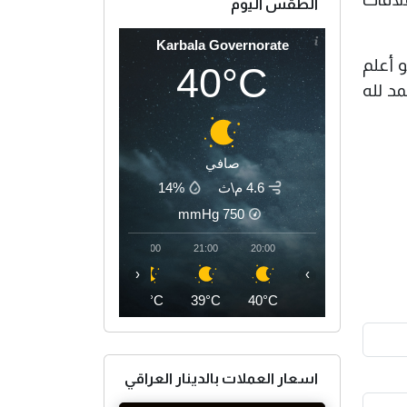
الطقس اليوم
Karbala Governorate
 أعلم
40°C
مد لله
صافي
4.6 م\ث
14%
mmHg
750
00:00
23:00
22:00
21:00
20:00
‹
›
36°C
37°C
38°C
39°C
40°C
اسعار العملات بالدينار العراقي