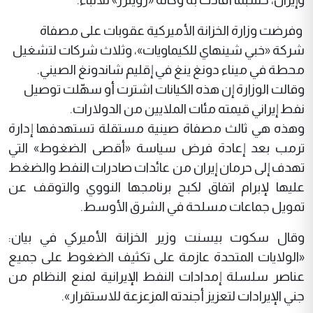
وفرضت وزارة الخزانة الأميركية عقوبات على مصفاة
شركة «خبي شينهاي للكيماويات»، وثلاث شركات لتشغيل
محطة في ميناء دونغ ينغ في إقليم شاندونغ الصيني.
وقالت الوزارة إن هذه الكيانات اشترت أو سهّلت توصيل
نفط إيراني قيمته مئات الملايين من الدولارات.
وهذه هي ثالث مصفاة صينية مستقلة تستهدفها إدارة
ترمب بعد إعادة فرض سياسة «أقصى الضغوط» التي
تهدف إلى حرمان إيران من عائدات صادرات النفط والضغط
عليها لإبرام اتفاق لكبح برنامجها النووي والتوقف عن
تمويل جماعات مسلحة في الشرق الأوسط.
وقال سكوت بيسنت وزير الخزانة الأميركي في بيان:
«الولايات المتحدة عازمة على تكثيف الضغوط على جميع
عناصر سلسلة إمدادات النفط الإيرانية لمنع النظام من
جني الإيرادات لتعزيز أجندته المزعزعة للاستقرار».