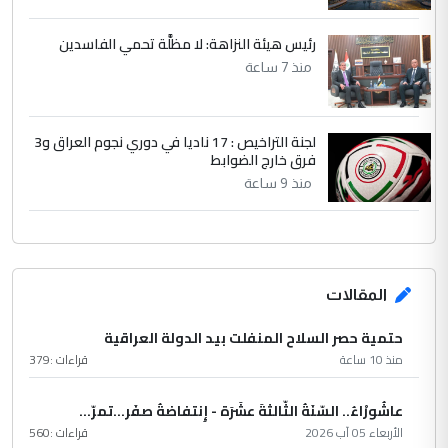
رئيس هيئة النزاهة: لا مظلَّة تحمي الفاسدين
منذ 7 ساعة
لجنة التراخيص : 17 ناديا في دوري نجوم العراق و3
فرق خارج الضوابط
منذ 9 ساعة
المقالات
حتمية حصر السلاح المنفلت بيد الدولة العراقية
منذ 10 ساعة
قراءات :
379
عاشُورْاءُ.. السّنَةُ الثّالثةَ عشَرَة - إِنتفاضةُ صفَر…تمرّ...
الأربعاء 05 آب 2026
قراءات :
560