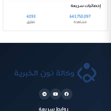
إحصائيات سريعة
4893
643,750,097
مشاهدة
تعليق
روابط سريعة