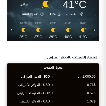
41°C
صافي
4.5 م\ث
12%
749
mmHg
01:00
00:00
23:00
22:00
21:00
20:00
‹
›
36°C
36°C
37°C
39°C
40°C
41°C
اسعار العملات بالدينار العراقي