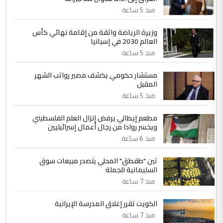
مضجعيك يابن الزنا (نص كامل)
منذ 5 ساعة
4
سردار
وزيرة الرياضة واثقة من إقامة نهائي كأس
العالم 2030 في إسبانيا
التعليق : واحد من عصابة علي ماما يسقط
منذ 5 ساعة
جنسية الرافد الثالث للعراق ومن اصول عريقة
ابا فرات ...
مستشار حكومي يكشف مصير رواتب الشهر
الجواهري يرد على صدام حسين سل
الموضوع :
المقبل
مضجعيك يابن الزنا (نص كامل)
منذ 5 ساعة
مطعم إيطالي يرفض إنزال العلم الفلسطيني
5
حيدر عاشور
ويخسر روادا من رجال أعمال إسرائيليين
التعليق : تحياتي لك استاذ حامدتركان. كلام
منذ 6 ساعة
دقيق ومسؤول؛ فالاستثمار الحقيقي للإنسان
تين "طقطق" المحلي يتصدر مبيعات سوق
وثروات البلد يعتمد على الكفاءة ...
السليمانية للجملة
بين الإهمال واغتصاب الأرض.. بلاد
الموضوع :
منذ 7 ساعة
الرافدين تعاني الجفاف والتصحر!!
الكويت تقرر إغلاق المدرسة الإيرانية
منذ 7 ساعة