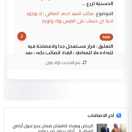
الحسنية لزرع ...
مكتب السيد احمد الصافي : لا يوجود
الموضوع :
لدينا اي حساب على الفيس بوك وتويتر
2
hadi
التعليق : قرار مستعجل جدا ولامصلحة فيه
للوزاره ولا للمواطن القرار الصائب يكون بعد
الاستماع للمدير ومغرفة ...
يتم التحديث اولا باول
وزير الصحة يعفي مدير مستشفى الكرخ
الموضوع :
العام في بغداد
3
سردار
التعليق : واحد من عصابة علي ماما يسقط
جنسية الرافد الثالث للعراق ومن اصول عريقة
ابا فرات ...
آخر الاضافات
الجواهري يرد على صدام حسين سل
الرياض وبغداد تناقشان ضمان عدم تحول أراضي
الموضوع :
العراق إلى أداة عدوان ضد جيرانه