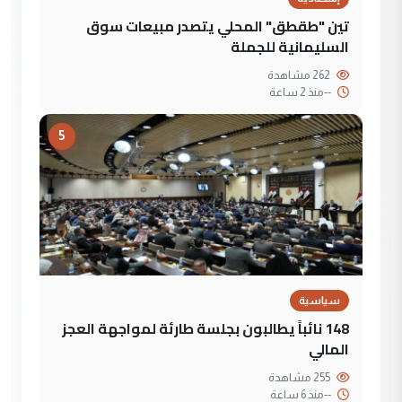
تين "طقطق" المحلي يتصدر مبيعات سوق
السليمانية للجملة
262 مشاهدة
--
منذ 2 ساعة
5
سياسية
148 نائباً يطالبون بجلسة طارئة لمواجهة العجز
المالي
255 مشاهدة
--
منذ 6 ساعة