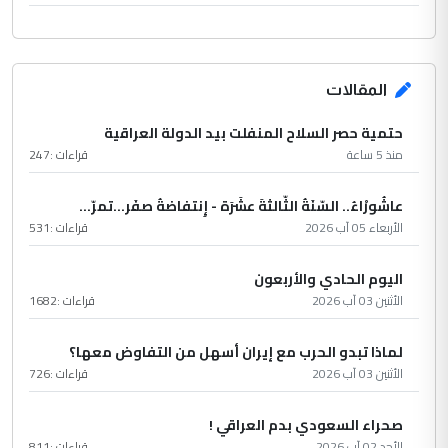
المقالات
حتمية حصر السلاح المنفلت بيد الدولة العراقية
منذ 5 ساعة
قراءات :
247
عاشُورْاءُ.. السّنَةُ الثّالثةَ عشَرَة - إِنتفاضةُ صفَر…تمرّ...
الأربعاء 05 آب 2026
قراءات :
531
اليوم الحادي والأربعون
الأثنين 03 آب 2026
قراءات :
1682
لماذا تبدو الحرب مع إيران أسهل من التفاوض معها؟
الأثنين 03 آب 2026
قراءات :
726
صحراء السعودي بدم العراقي !
الأحد 02 آب 2026
قراءات :
811