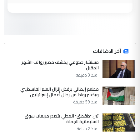
وزير الصحة يعفي مدير مستشفى الكرخ
الموضوع :
العام في بغداد
3
سردار
التعليق : واحد من عصابة علي ماما يسقط
جنسية الرافد الثالث للعراق ومن اصول عريقة
ابا فرات ...
آخر الاضافات
الجواهري يرد على صدام حسين سل
مستشار حكومي يكشف مصير رواتب الشهر
الموضوع :
المقبل
مضجعيك يابن الزنا (نص كامل)
منذ 3 دقيقة
4
سردار
مطعم إيطالي يرفض إنزال العلم الفلسطيني
ويخسر روادا من رجال أعمال إسرائيليين
التعليق : واحد من عصابة علي ماما يسقط
منذ 59 دقيقة
جنسية الرافد الثالث للعراق ومن اصول عريقة
ابا فرات ...
تين "طقطق" المحلي يتصدر مبيعات سوق
الجواهري يرد على صدام حسين سل
الموضوع :
السليمانية للجملة
مضجعيك يابن الزنا (نص كامل)
منذ 2 ساعة