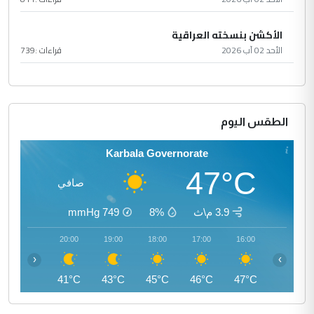
الأكشن بنسخته العراقية
الأحد 02 آب 2026
قراءات :
739
الطقس اليوم
Karbala Governorate
47°C
صافي
3.9 م\ث
8%
749
mmHg
21:00
20:00
19:00
18:00
17:00
16:00
‹
›
40°C
41°C
43°C
45°C
46°C
47°C