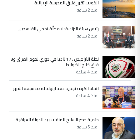
الكويت تقرر إغلاق المدرسة الإيرانية
5
حيدر عاشور
منذ 2 ساعة
التعليق : تحياتي لك استاذ حامدتركان. كلام
دقيق ومسؤول؛ فالاستثمار الحقيقي للإنسان
رئيس هيئة النزاهة: لا مظلَّة تحمي الفاسدين
وثروات البلد يعتمد على الكفاءة ...
منذ 2 ساعة
بين الإهمال واغتصاب الأرض.. بلاد
الموضوع :
الرافدين تعاني الجفاف والتصحر!!
لجنة التراخيص : 17 ناديا في دوري نجوم العراق و3
فرق خارج الضوابط
منذ 4 ساعة
اتحاد الكرة : تجديد عقد ارنولد لمدة سبعة اشهر
منذ 4 ساعة
حتمية حصر السلاح المنفلت بيد الدولة العراقية
منذ 5 ساعة