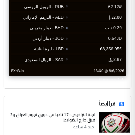
CurrencyRate
اقرأ أيضاً
لجنة التراخيص : 17 ناديا في دوري نجوم العراق و3
فرق خارج الضوابط
منذ 4 ساعة