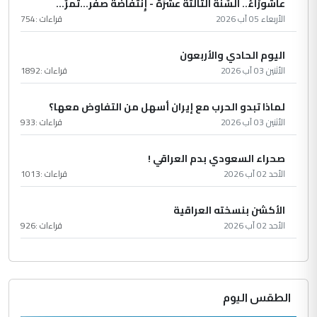
عاشُورْاءُ.. السّنَةُ الثّالثةَ عشَرَة - إِنتفاضةُ صفَر…تمرّ...
الأربعاء 05 آب 2026
قراءات :
754
اليوم الحادي والأربعون
الأثنين 03 آب 2026
قراءات :
1892
لماذا تبدو الحرب مع إيران أسهل من التفاوض معها؟
الأثنين 03 آب 2026
قراءات :
933
صحراء السعودي بدم العراقي !
الأحد 02 آب 2026
قراءات :
1013
الأكشن بنسخته العراقية
الأحد 02 آب 2026
قراءات :
926
الطقس اليوم