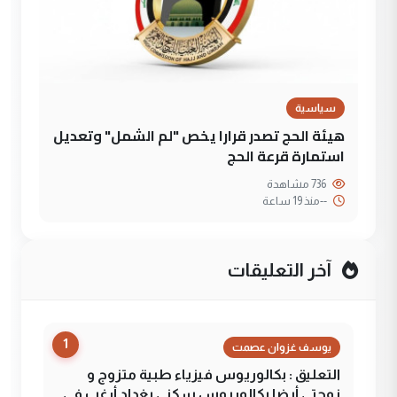
سياسية
هيئة الحج تصدر قرارا يخص "لم الشمل" وتعديل
استمارة قرعة الحج
736 مشاهدة
--
منذ 19 ساعة
آخر التعليقات
1
يوسف غزوان عصمت
التعليق : بكالوريوس فيزياء طبية متزوج و
زوجتي أيضا بكالوريوس سكني بغداد أرغب في