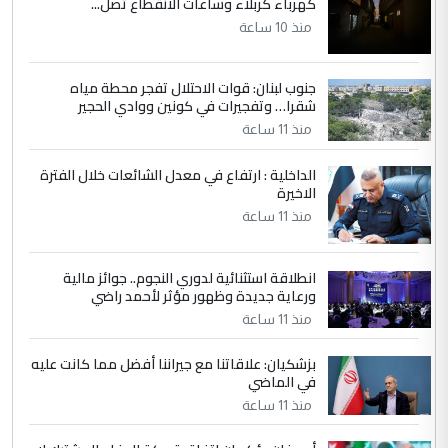
كهرباء كربلاء وساعات الانقطاع تصل...
وزير الصحة يعفي مدير مستشفى الكرخ
الموضوع :
العام في بغداد
منذ 10 ساعة
جنوب لبنان: قوات الاحتلال تفجر محطة مياه
4
سردار
شقرا… وتفجيرات في كونين ووادي الحجير
التعليق : واحد من عصابة علي ماما يسقط
منذ 11 ساعة
جنسية الرافد الثالث للعراق ومن اصول عريقة
ابا فرات ...
الداخلية : ارتفاع في معدل الشائعات خلال الفترة
الاخيرة
الجواهري يرد على صدام حسين سل
الموضوع :
مضجعيك يابن الزنا (نص كامل)
منذ 11 ساعة
انطلاقة استثنائية لدوري النجوم.. جوائز مالية
5
سردار
ورعاية جديدة وظهور مؤثر لأحمد راضي
التعليق : واحد من عصابة علي ماما يسقط
منذ 11 ساعة
جنسية الرافد الثالث للعراق ومن اصول عريقة
ابا فرات ...
بزشكيان: علاقاتنا مع جيراننا أفضل مما كانت عليه
في الماضي
الجواهري يرد على صدام حسين سل
الموضوع :
مضجعيك يابن الزنا (نص كامل)
منذ 11 ساعة