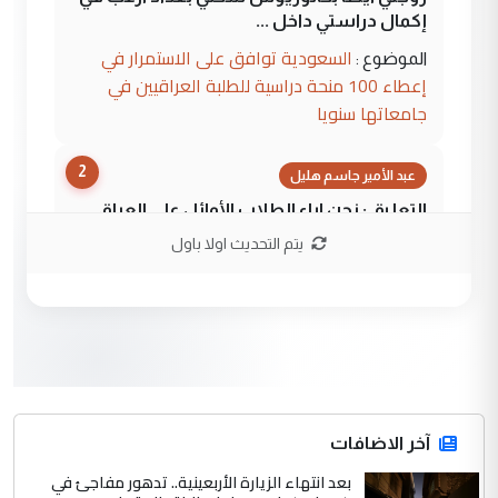
إكمال دراستي داخل ...
السعودية توافق على الاستمرار في
الموضوع :
إعطاء 100 منحة دراسية للطلبة العراقيين في
جامعاتها سنويا
2
عبد الأمير جاسم هليل
التعليق : نحن اباء الطلاب الأوائل على العراق
نتشرف بلقاء السيد احمد الصافي في العتبات
يتم التحديث اولا باول
الحسنية لزرع ...
مكتب السيد احمد الصافي : لا يوجود
الموضوع :
لدينا اي حساب على الفيس بوك وتويتر
3
hadi
التعليق : قرار مستعجل جدا ولامصلحة فيه
آخر الاضافات
للوزاره ولا للمواطن القرار الصائب يكون بعد
الاستماع للمدير ومغرفة ...
بعد انتهاء الزيارة الأربعينية.. تدهور مفاجئ في