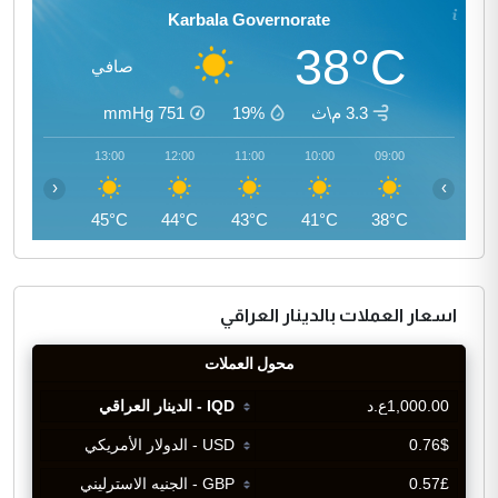
Karbala Governorate
38°C
صافي
3.3 م\ث
19%
751
mmHg
14:00
13:00
12:00
11:00
10:00
09:00
‹
›
45°C
45°C
44°C
43°C
41°C
38°C
اسعار العملات بالدينار العراقي