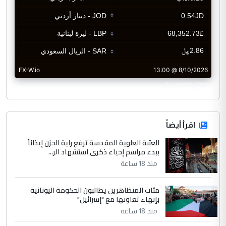
CurrencyRate
اقرأ أيضاً
العتبة العلوية المقدسة ترفع راية الحزن إيذاناً
ببدء مراسم إحياء ذكرى استشهاد الر...
منذ 18 ساعة
مئات المتظاهرين يطالبون الحكومة اليونانية
بإنهاء تعاونها مع "إسرائيل"
منذ 18 ساعة