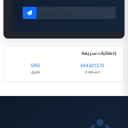
إحصائيات سريعة
5055
644,681,870
مشاهدة
تعليق