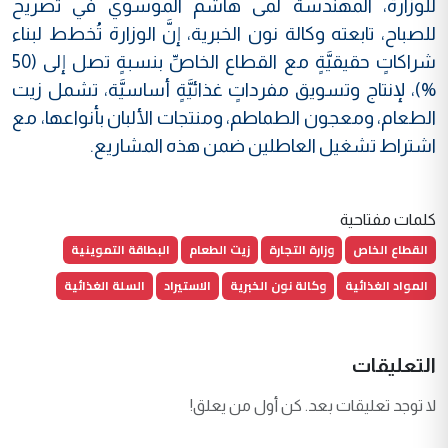
للوزارة، المهندسة لمى هاشم الموسوي في تصريح
للصباح، تابعته وكالة نون الخبرية،
إنَّ الوزارة تُخطط لبناء
شراكاتٍ حقيقيَّةٍ مع القطاع الخاصِّ بنسبةٍ تصل إلى (50
%)، لإنتاج وتسويق مفرداتٍ غذائيَّةٍ أساسيَّة، تشمل زيت
الطعام، ومعجون الطماطم، ومنتجات الألبان بأنواعها، مع
اشتراط تشغيل العاطلين ضمن هذه المشاريع.
كلمات مفتاحية
القطاع الخاص
وزارة التجارة
زيت الطعام
البطاقة التموينية
المواد الغذائية
وكالة نون الخبرية
الاستيراد
السلة الغذائية
التعليقات
لا توجد تعليقات بعد. كن أول من يعلق!