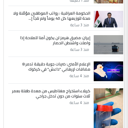
منذ 1 دقيقة
وتعديل استمارة قرعة الحج
الحكومة العراقية : رواتب الموظفين مؤمّنة ولا
صحة لتوزيعها كل 40 يوماً ولم نلجأ إ...
5
صلاح مهدي حسن
منذ 3 ساعة
التعليق : صلاح مهدي حسن ...
إيران: مضيق هرمز لن يكون آمنا للملاحة إذا
هيئة الحج تصدر قرارا يخص "لم الشمل"
الموضوع :
واصلت واشنطن الحصار
وتعديل استمارة قرعة الحج
منذ 3 ساعة
الإعلام الأمني: ضربات جوية دقيقة تدمر 8
مضافات لإرهابي "داعش" في كركوك
منذ 4 ساعة
كربلاء:استخراج مغناطيس من معدة طفلة بعمر
ثلاث سنوات من دون تدخل جراحي
منذ 4 ساعة