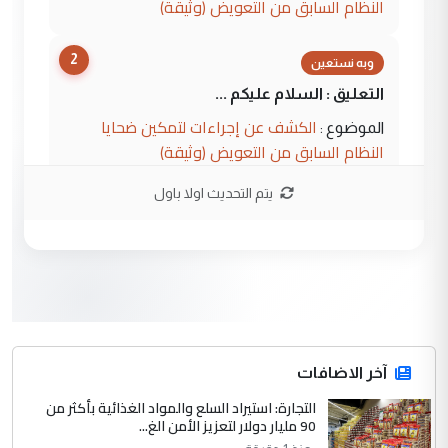
النظام السابق من التعويض (وثيقة)
2
وبه نستعين
التعليق : السلام عليكم ...
الكشف عن إجراءات لتمكين ضحايا
الموضوع :
النظام السابق من التعويض (وثيقة)
يتم التحديث اولا باول
3
محمد حسين عبد الكريم حسين
التعليق : هل أستطيع الحصول على هذه
المسرحيات ...
كربلاء :اصدار اربع مسرحيات للشاعر رضا
الموضوع :
الخفاجي
4
آخر الاضافات
صلاح مهدي حسن
التجارة: استيراد السلع والمواد الغذائية بأكثر من
التعليق : صلاح مهدي حسن ...
90 مليار دولار لتعزيز الأمن الغ...
هيئة الحج تصدر قرارا يخص "لم الشمل"
الموضوع :