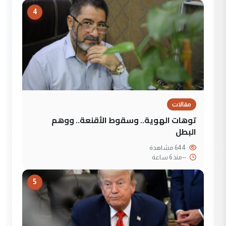
4
مقالات
توهات الهوية.. وسقوط الأقنعة.. ووهم
البطل
644 مشاهدة
--
منذ 6 ساعة
5