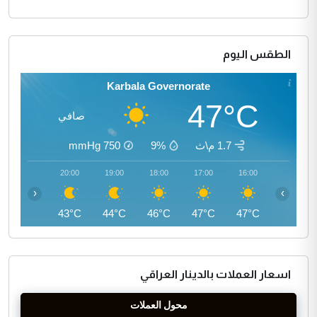
الطقس اليوم
Karbala Governorate
47°C
صافي
1.7 م\ث
9%
750
mmHg
21:00
20:00
19:00
18:00
17:00
16:00
‹
›
41°C
43°C
44°C
46°C
47°C
47°C
اسعار العملات بالدينار العراقي