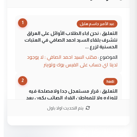
1
عبد الأمير جاسم هليل
التعليق : نحن اباء الطلاب الأوائل على العراق
نتشرف بلقاء السيد احمد الصافي في العتبات
الحسنية لزرع ...
مكتب السيد احمد الصافي : لا يوجود
الموضوع :
لدينا اي حساب على الفيس بوك وتويتر
2
hadi
التعليق : قرار مستعجل جدا ولامصلحة فيه
للوزاره ولا للمواطن القرار الصائب يكون بعد
الاستماع للمدير ومغرفة ...
يتم التحديث اولا باول
وزير الصحة يعفي مدير مستشفى الكرخ
الموضوع :
العام في بغداد