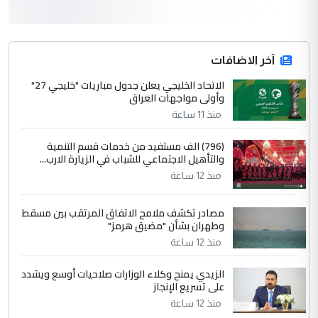
3
سردار
التعليق : واحد من عصابة علي ماما يسقط
جنسية الرافد الثالث للعراق ومن اصول عريقة
ابا فرات ...
آخر الاضافات
الجواهري يرد على صدام حسين سل
الاتحاد الخليجي يعلن جدول مباريات "خليجي 27"
الموضوع :
وأولى مواجهات العراق
مضجعيك يابن الزنا (نص كامل)
منذ 11 ساعة
4
سردار
(796) الف مستفيد من خدمات قسم التنمية
والتأهيل الاجتماعي للشباب في الزيارة الارب...
التعليق : واحد من عصابة علي ماما يسقط
منذ 12 ساعة
جنسية الرافد الثالث للعراق ومن اصول عريقة
ابا فرات ...
مصادر تكشف ملامح الاتفاق المرتقب بين مسقط
الجواهري يرد على صدام حسين سل
الموضوع :
وطهران بشأن "مضيق هرمز"
مضجعيك يابن الزنا (نص كامل)
منذ 12 ساعة
الزيدي يمنح وكلاء الوزارات صلاحيات أوسع ويشدد
5
حيدر عاشور
على تسريع الإنجاز
التعليق : تحياتي لك استاذ حامدتركان. كلام
منذ 12 ساعة
دقيق ومسؤول؛ فالاستثمار الحقيقي للإنسان