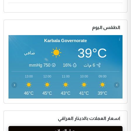
الطقس اليوم
Karbala Governorate
39°C
صافي
6 م\ث
16%
750
mmHg
14:00
13:00
12:00
11:00
10:00
09:00
‹
›
46°C
46°C
45°C
43°C
41°C
39°C
اسعار العملات بالدينار العراقي