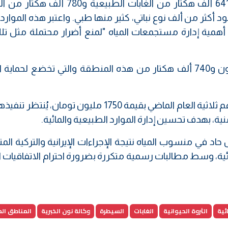
وأشار محمديان إلى أن محافظة إيلام تضم 641 ألف هكتار من الغابات الطبيعية 
ود أكثر من ألف نوع نباتي، كثير منها طبي. واعتبر هذه الموار
ى أهمية إدارة مستجمعات المياه "لمنع أضرار محتملة مثل تل
ولفت إلى أن هذه جزء مما مساحته نحو مليون و740 ألف هكتار من هذه المنطقة والتي تخضع لحما
ولفت المسؤول الإيراني إلى توقيع مذكرة تفاهم ثلاثية العام الماضي بقيمة 1750 مليون تومان،
منية، بهدف تحسين إدارة الموارد الطبيعية والمائية.
اد في منسوب المياه نتيجة الإجراءات الإيرانية والتركية الم
ئية، وسط مطالبات رسمية متكررة بضرورة احترام الاتفاقيات ا
ئية
الثروة الحيوانية
الغابات
السيطرة
وكالة نون الخبرية
المناطق ال