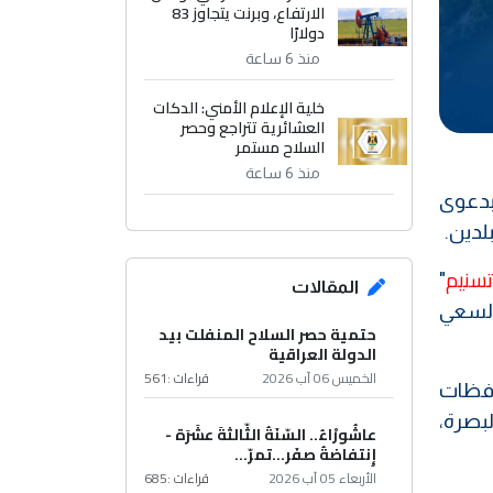
الارتفاع، وبرنت يتجاوز 83
دولارًا
منذ 6 ساعة
خلية الإعلام الأمني: الدكات
العشائرية تتراجع وحصر
السلاح مستمر
منذ 6 ساعة
بدعوى
لدين.
سنيم
"
المقالات
 السعي
حتمية حصر السلاح المنفلت بيد
الدولة العراقية
الخميس 06 آب 2026
قراءات :
561
حافظات
لبصرة،
عاشُورْاءُ.. السّنَةُ الثّالثةَ عشَرَة -
إِنتفاضةُ صفَر…تمرّ...
الأربعاء 05 آب 2026
قراءات :
685