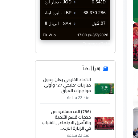
CurrencyRate
اقرأ أيضاً
الاتحاد الخليجي يعلن جدول
مباريات "خليجي 27" وأولى
مواجهات العراق
منذ 22 ساعة
(796) الف مستفيد من
خدمات قسم التنمية
والتأهيل الاجتماعي للشباب
في الزيارة الارب...
منذ 22 ساعة