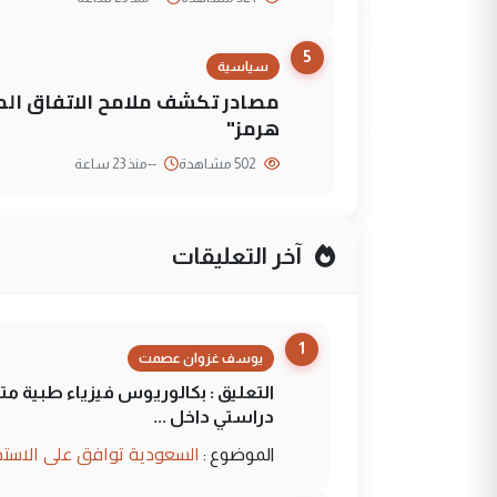
5
سياسية
مصادر تكشف ملامح الاتفاق ا
هرمز"
502 مشاهدة
--
منذ 23 ساعة
آخر التعليقات
1
يوسف غزوان عصمت
التعليق : بكالوريوس فيزياء طبية م
دراستي داخل ...
السعودية توافق على الاستمرار في إعطاء 100 منحة دراسية للطل
الموضوع :