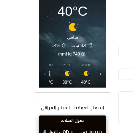
40°C
صافي
3.4 م\ث
14%
mmHg
749
00:00
23:00
22:00
21:00
20:00
‹
›
36°C
37°C
37°C
38°C
40°C
اسعار العملات بالدينار العراقي