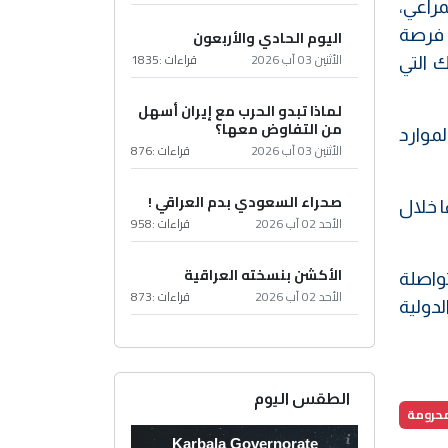
و780 ألف هكتار من المراعي،
د فرصة
اليوم الحادي والأربعون
الأثنين 03 آب 2026
قراءات :
1835
ك التي
لماذا تبدو الحرب مع إيران أسهل
من التفاوض معها؟
ية الموارد
الأثنين 03 آب 2026
قراءات :
876
صحراء السعودي بدم العراقي !
 يُنتظر تنفيذها خلال
الأحد 02 آب 2026
قراءات :
958
الأكشن بنسخته العراقية
تواصلة
الأحد 02 آب 2026
قراءات :
873
لدولية
الطقس اليوم
محرومة
Karbala Governorate