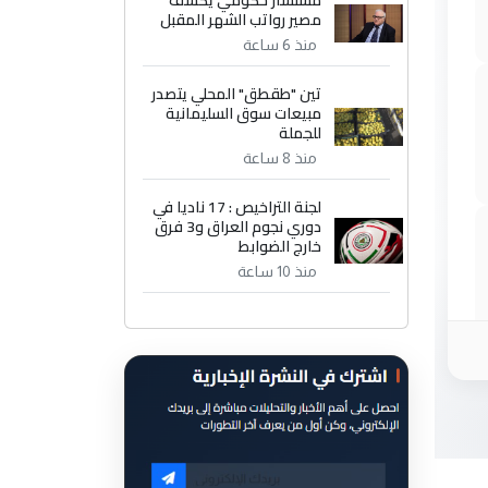
مستشار حكومي يكشف
مصير رواتب الشهر المقبل
منذ 6 ساعة
تين "طقطق" المحلي يتصدر
مبيعات سوق السليمانية
للجملة
منذ 8 ساعة
لجنة التراخيص : 17 ناديا في
دوري نجوم العراق و3 فرق
خارج الضوابط
منذ 10 ساعة