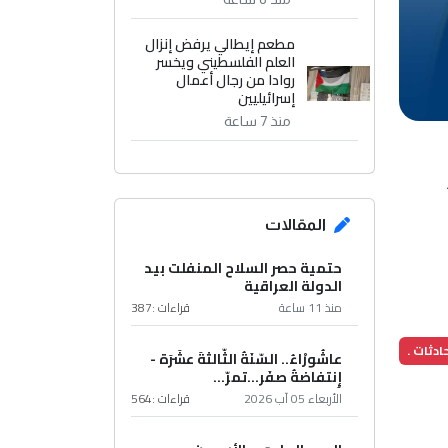
مطعم إيطالي يرفض إنزال
العلم الفلسطيني ويخسر
روادا من رجال أعمال
إسرائيليين
منذ 7 ساعة
المقالات
حتمية حصر السلاح المنفلت بيد
الدولة العراقية
منذ 11 ساعة
قراءات :
387
ادثات .
عاشُورْاءُ.. السّنَةُ الثّالثةَ عشَرَة -
إِنتفاضةُ صفَر…تمرّ...
الأربعاء 05 آب 2026
قراءات :
564