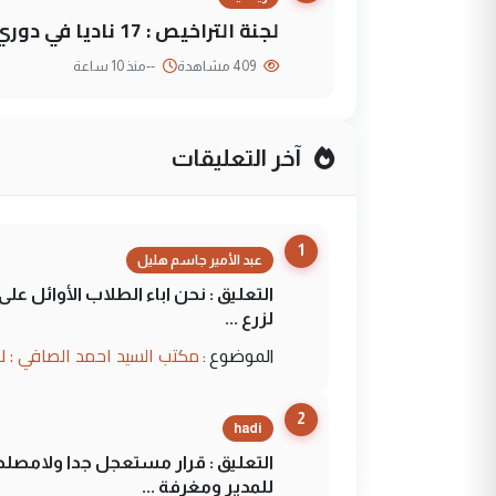
لجنة التراخيص : 17 ناديا في دوري نجوم العراق و3 فرق خارج الضوابط
409 مشاهدة
--
منذ 10 ساعة
آخر التعليقات
1
عبد الأمير جاسم هليل
التعليق : نحن اباء الطلاب الأوائل ع
لزرع ...
مكتب السيد احمد الصافي : ل
الموضوع :
2
hadi
التعليق : قرار مستعجل جدا ولامصلحة
للمدير ومغرفة ...