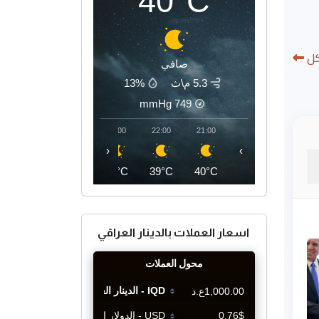
40°C
كل
صافي
5.3 م\ث
13%
mmHg
749
01:00
00:00
23:00
22:00
21:00
‹
›
36°C
36°C
37°C
39°C
40°C
اسعار العملات بالدينار العراقي