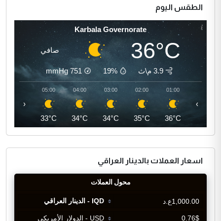
الطقس اليوم
Karbala Governorate
36°C
صافي
3.9 م\ث
19%
751
mmHg
06:00
05:00
04:00
03:00
02:00
01:00
‹
›
33°C
33°C
34°C
34°C
35°C
36°C
اسعار العملات بالدينار العراقي