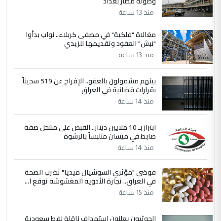
وصوله مطار بغداد
مضجعيك يابن الزنا (نص كامل)
منذ 13 ساعة
4
حيدر عاشور
مغالاة "فلكية" في مصفى كربلاء.. نواب بدأوا
"نبش" العقود وتقديمها للزيدي
التعليق : تحياتي لك استاذ حامدتركان. كلام
منذ 13 ساعة
دقيق ومسؤول؛ فالاستثمار الحقيقي للإنسان
وثروات البلد يعتمد على الكفاءة ...
بينهم مشمولون بالعفو.. الإفراج عن 519 سجيناً
بين الإهمال واغتصاب الأرض.. بلاد
الموضوع :
بقرارات قضائية في العراق
الرافدين تعاني الجفاف والتصحر!!
منذ 14 ساعة
5
علي
ابتزاز بـ 10 ملايين دينار.. القبض على منتحل صفة
ضابط في ميسان متلبساً بالرشوة
التعليق : هذه الزيارة تنفع لبنان، دون الشعب
منذ 14 ساعة
العراقي، الذي احترق بحر الصيف، في حين
حكومة الزيدي ...
فوضى "مؤثري السوشيال ميديا" تضرب الصحة
نواف سلام في بغداد.. "الفيول" مقابل
الموضوع :
في العراق.. تجارة الأدوية المغشوشة توقع ا...
تصدير النفط العراقي
منذ 15 ساعة
الحوثيون يعلنون استهداف ناقلة نفط سعودية