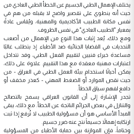
يختلف الإهمال الطبي الجسيم عن الخطأ الطبي العادي من
حيث أنه ينطوي على تقصير واضح لا يقبله من هم في
نفس مكانة الطبيب الأكاديمية والمهنية، ويُقاس عادةً
بمعيار "الطبيب العادي" في نفس الظروف.
ومع ذلك، يُعد إثبات هذا النوع من الإهمال من أصعب
التحديات في القضايا الجنائية ضد الأطباء. إذ يتطلب غالبًا
مساعدة خبراء فنيين لتقييم الفعل الطبي، وقد تتداخل
اعتبارات مهنية معقدة مع هذا التقييم. علاوة على ذلك،
يمكن أحيانًا استخدام بيئة العمل الطبي في العراق - من
حيث نقص الموارد أو الضغط المهني - كعذر مخفف أو
دافع لفهم سياق الخطأ.
تجدر الإشارة إلى أن القانون العراقي يسمح بالتصالح
والتنازل في بعض الجرائم الناتجة عن الخطأ. مع ذلك، يبقى
المبدأ الأساسي هو أن مسؤولية الطبيب لا تُرفع إذا ثبت
ارتكابه إهمالاً جسيماً نتج عنه ضرر جسيم.
وختاماً، فإن الموازنة بين حماية الأطباء من المسؤولية