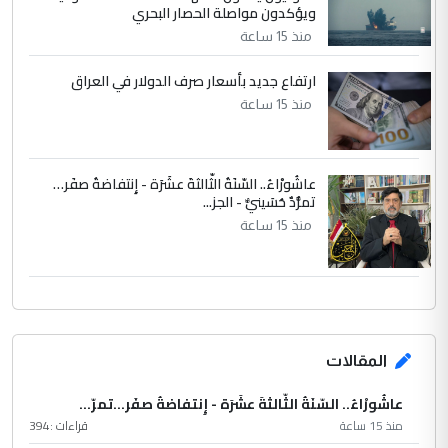
ويؤكدون مواصلة الحصار البحري
منذ 15 ساعة
ارتفاع جديد بأسعار صرف الدولار في العراق
منذ 15 ساعة
عاشُورْاءُ.. السّنَةُ الثّالثةَ عشَرَة - إِنتفاضةُ صفَر…
تمرُّدٌ حُسَينيٌّ - الجز...
منذ 15 ساعة
المقالات
عاشُورْاءُ.. السّنَةُ الثّالثةَ عشَرَة - إِنتفاضةُ صفَر…تمرّ...
منذ 15 ساعة
قراءات :
394