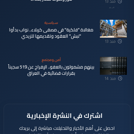
منذ 13
ساعة
سياسية
مغالاة "فلكية" في مصفى كربلاء.. نواب بدأوا
"نبش" العقود وتقديمها للزيدي
منذ 13
ساعة
أمن ومجتمع
بينهم مشمولون بالعفو.. الإفراج عن 519 سجيناً
بقرارات قضائية في العراق
منذ 14
ساعة
اشترك في النشرة الإخبارية
احصل على أهم الأخبار والتحليلات مباشرة إلى بريدك