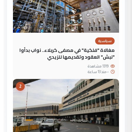
سياسية
مغالاة "فلكية" في مصفى كربلاء.. نواب بدأوا
"نبش" العقود وتقديمها للزيدي
1319 مشاهدة
--
منذ 13 ساعة
2