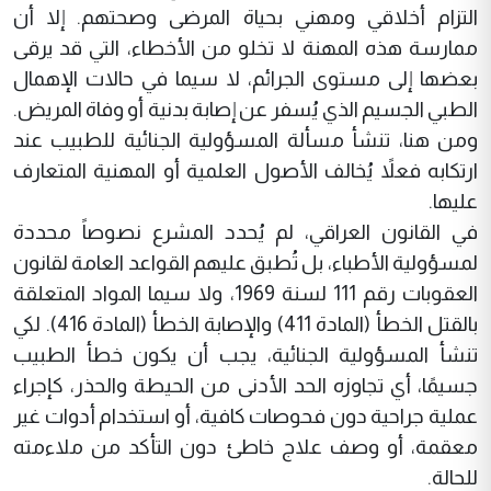
التزام أخلاقي ومهني بحياة المرضى وصحتهم. إلا أن
ممارسة هذه المهنة لا تخلو من الأخطاء، التي قد يرقى
بعضها إلى مستوى الجرائم، لا سيما في حالات الإهمال
الطبي الجسيم الذي يُسفر عن إصابة بدنية أو وفاة المريض.
ومن هنا، تنشأ مسألة المسؤولية الجنائية للطبيب عند
ارتكابه فعلاً يُخالف الأصول العلمية أو المهنية المتعارف
عليها.
في القانون العراقي، لم يُحدد المشرع نصوصاً محددة
لمسؤولية الأطباء، بل تُطبق عليهم القواعد العامة لقانون
العقوبات رقم 111 لسنة 1969، ولا سيما المواد المتعلقة
بالقتل الخطأ (المادة 411) والإصابة الخطأ (المادة 416). لكي
تنشأ المسؤولية الجنائية، يجب أن يكون خطأ الطبيب
جسيمًا، أي تجاوزه الحد الأدنى من الحيطة والحذر، كإجراء
عملية جراحية دون فحوصات كافية، أو استخدام أدوات غير
معقمة، أو وصف علاج خاطئ دون التأكد من ملاءمته
للحالة.