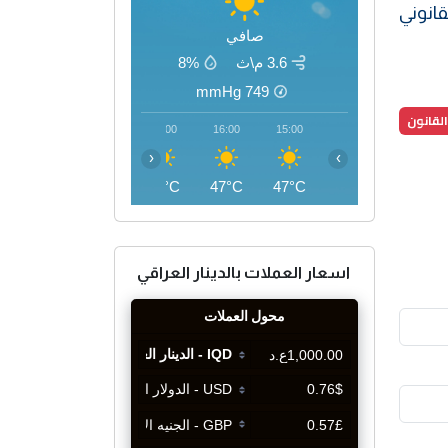
قانوني
صافي
3.6 م\ث
8%
mmHg
749
لقانون
19:00
18:00
17:00
16:00
15:00
‹
›
43°C
45°C
46°C
47°C
47°C
اسعار العملات بالدينار العراقي