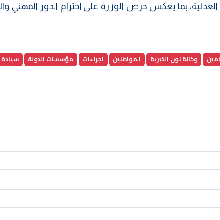
عدلية، بما يعكس حرص الوزارة على احترام الدور المهني وال
امين
وكالة نون الخبرية
المواطنين
اجراءات
مؤسسات الدولة
سيادة ا