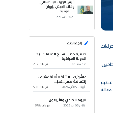
رئيس الوزراء الباكستاني
وقائد الجيش يزوران
السعودية
منذ 5 ساعة
المقالات
راءات
حتمية حصر السلاح المنفلت بيد
الدولة العراقية
منذ 4 ساعة
قراءات :
232
حامين،
عاشُورْاءُ.. السّنَةُ الثّالثةَ عشَرَة -
إِنتفاضةُ صفَر…تمرّ...
 تنظيم
الأربعاء 05 آب 2026
قراءات :
530
عدالة
اليوم الحادي والأربعون
الأثنين 03 آب 2026
قراءات :
1679