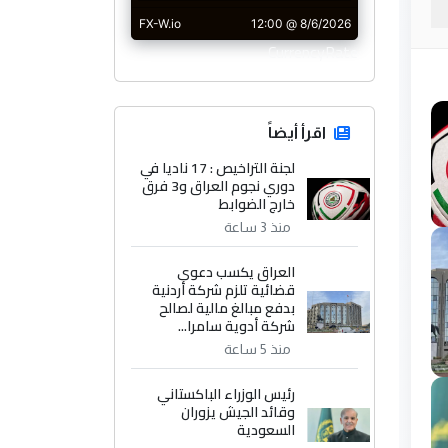
CurrencyRate
اقرأ أيضاً
لجنة التراخيص : 17 ناديا في
دوري نجوم العراق و3 فرق
خارج الضوابط
منذ 3 ساعة
العراق يكسب دعوى
قضائية تلزم شركة أردنية
بدفع مبالغ مالية لصالح
شركة أدوية سامرا...
منذ 5 ساعة
رئيس الوزراء الباكستاني
وقائد الجيش يزوران
السعودية