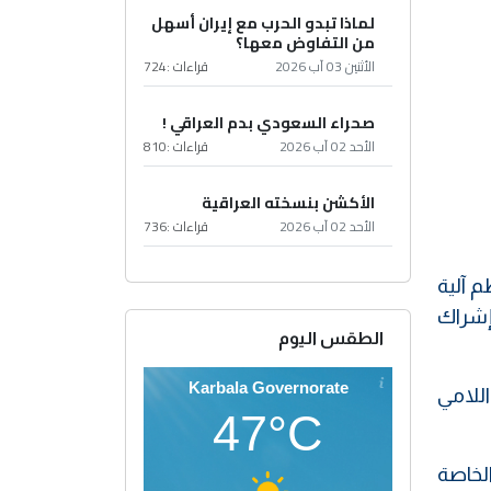
لماذا تبدو الحرب مع إيران أسهل
من التفاوض معها؟
الأثنين 03 آب 2026
قراءات :
724
صحراء السعودي بدم العراقي !
الأحد 02 آب 2026
قراءات :
810
الأكشن بنسخته العراقية
الأحد 02 آب 2026
قراءات :
736
 آلية
إشراك
الطقس اليوم
Karbala Governorate
اللامي
47°C
الخاصة