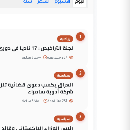
اليوم
الأسبوع
الشهر
سنة
1
رياضية
لجنة التراخيص : 17 ناديا في دوري نجوم العراق و3 فرق خارج الضوابط
267 مشاهدة
--
منذ 3 ساعة
2
سياسية
العراق يكسب دعوى قضائية تلزم 
شركة أدوية سامراء
251 مشاهدة
--
منذ 5 ساعة
3
سياسية
رئيس الوزراء الباكستاني وقائد