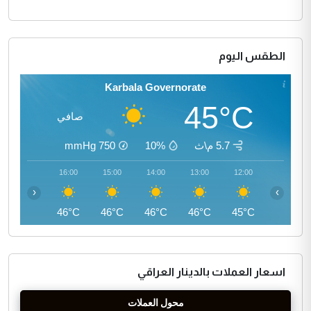
الطقس اليوم
Karbala Governorate
45°C
صافي
5.7 م\ث
10%
750
mmHg
17:00
16:00
15:00
14:00
13:00
12:00
‹
›
45°C
46°C
46°C
46°C
46°C
45°C
اسعار العملات بالدينار العراقي