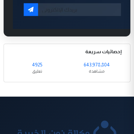
إحصائيات سريعة
4925
643,978,804
مشاهدة
تعليق