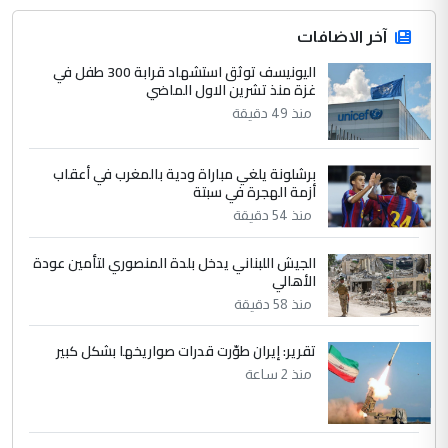
جنسية الرافد الثالث للعراق ومن اصول عريقة
ابا فرات ...
آخر الاضافات
الجواهري يرد على صدام حسين سل
اليونيسف توثق استشهاد قرابة 300 طفل في
الموضوع :
غزة منذ تشرين الاول الماضي
مضجعيك يابن الزنا (نص كامل)
منذ 49 دقيقة
4
سردار
برشلونة يلغي مباراة ودية بالمغرب في أعقاب
التعليق : واحد من عصابة علي ماما يسقط
أزمة الهجرة في سبتة
جنسية الرافد الثالث للعراق ومن اصول عريقة
منذ 54 دقيقة
ابا فرات ...
الجواهري يرد على صدام حسين سل
الموضوع :
الجيش اللبناني يدخل بلدة المنصوري لتأمين عودة
مضجعيك يابن الزنا (نص كامل)
الأهالي
منذ 58 دقيقة
5
حيدر عاشور
تقرير: إيران طوّرت قدرات صواريخها بشكل كبير
التعليق : تحياتي لك استاذ حامدتركان. كلام
منذ 2 ساعة
دقيق ومسؤول؛ فالاستثمار الحقيقي للإنسان
وثروات البلد يعتمد على الكفاءة ...
بين الإهمال واغتصاب الأرض.. بلاد
الموضوع :