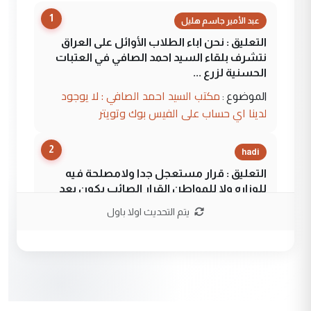
1
عبد الأمير جاسم هليل
التعليق : نحن اباء الطلاب الأوائل على العراق
نتشرف بلقاء السيد احمد الصافي في العتبات
الحسنية لزرع ...
مكتب السيد احمد الصافي : لا يوجود
الموضوع :
لدينا اي حساب على الفيس بوك وتويتر
2
hadi
التعليق : قرار مستعجل جدا ولامصلحة فيه
للوزاره ولا للمواطن القرار الصائب يكون بعد
الاستماع للمدير ومغرفة ...
يتم التحديث اولا باول
وزير الصحة يعفي مدير مستشفى الكرخ
الموضوع :
العام في بغداد
3
سردار
التعليق : واحد من عصابة علي ماما يسقط