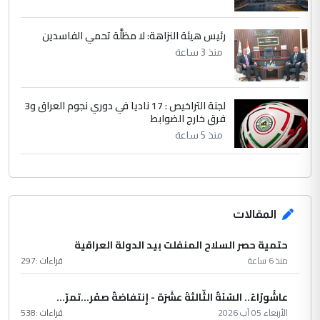
رئيس هيئة النزاهة: لا مظلَّة تحمي الفاسدين
منذ 3 ساعة
لجنة التراخيص : 17 ناديا في دوري نجوم العراق و3
فرق خارج الضوابط
منذ 5 ساعة
المقالات
حتمية حصر السلاح المنفلت بيد الدولة العراقية
منذ 6 ساعة
قراءات :
297
عاشُورْاءُ.. السّنَةُ الثّالثةَ عشَرَة - إِنتفاضةُ صفَر…تمرّ...
الأربعاء 05 آب 2026
قراءات :
538