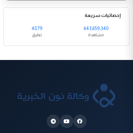
إحصائيات سريعة
4879
643,659,340
مشاهدة
تعليق