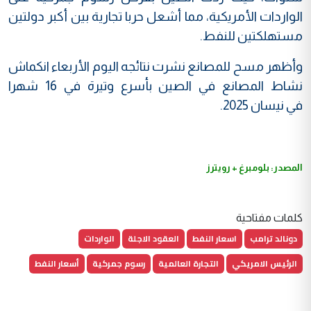
الواردات الأمريكية، مما أشعل حربا تجارية بين أكبر دولتين
مستهلكتين للنفط.
وأظهر مسح للمصانع نشرت نتائجه اليوم الأربعاء انكماش
نشاط المصانع في الصين بأسرع وتيرة في 16 شهرا
في نيسان 2025.
المصدر: بلومبرغ + رويترز
كلمات مفتاحية
دونالد ترامب
اسعار النفط
العقود الاجلة
الواردات
الرئيس الامريكي
التجارة العالمية
رسوم جمركية
أسعار النفط