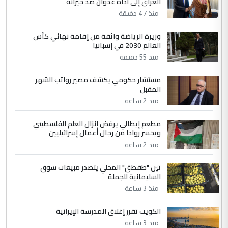
العراق إلى أداة عدوان ضد جيرانه
مضجعيك يابن الزنا (نص كامل)
منذ 47 دقيقة
4
سردار
وزيرة الرياضة واثقة من إقامة نهائي كأس
العالم 2030 في إسبانيا
التعليق : واحد من عصابة علي ماما يسقط
منذ 55 دقيقة
جنسية الرافد الثالث للعراق ومن اصول عريقة
ابا فرات ...
مستشار حكومي يكشف مصير رواتب الشهر
الجواهري يرد على صدام حسين سل
الموضوع :
المقبل
مضجعيك يابن الزنا (نص كامل)
منذ 2 ساعة
مطعم إيطالي يرفض إنزال العلم الفلسطيني
5
حيدر عاشور
ويخسر روادا من رجال أعمال إسرائيليين
التعليق : تحياتي لك استاذ حامدتركان. كلام
منذ 2 ساعة
دقيق ومسؤول؛ فالاستثمار الحقيقي للإنسان
تين "طقطق" المحلي يتصدر مبيعات سوق
وثروات البلد يعتمد على الكفاءة ...
السليمانية للجملة
بين الإهمال واغتصاب الأرض.. بلاد
الموضوع :
منذ 3 ساعة
الرافدين تعاني الجفاف والتصحر!!
الكويت تقرر إغلاق المدرسة الإيرانية
منذ 3 ساعة