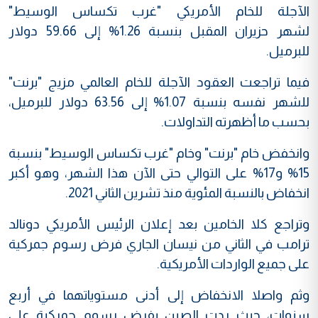
الآجلة للخام الأمريكي "غرب تكساس الوسيط"
لشهر حزيران المقبل بنسبة 1.26% إلى 59.66 دولار
للبرميل.
فيما تراجعت العقود الآجلة للخام العالمي مزيج "برنت"
للشهر نفسه بنسبة 1.07% إلى 63.56 دولار للبرميل،
بحسب ما أظهرته التداولات.
وانخفض خام "برنت" وخام "غرب تكساس الوسيط" بنسبة
15% و17% على التوالي حتى الآن هذا الشهر، وهو أكبر
انخفاض بالنسبة المئوية منذ تشرين الثاني 2021.
وتراجع كلا الخامين بعد إعلان الرئيس الأمريكي دونالد
ترامب في الثاني من نيسان الجاري فرض رسوم جمركية
على جميع الواردات الأمريكية.
وثم واصلا الانخفاض إلى أدنى مستوياتهما في أربع
سنوات، حيث ردت الصين بفرض رسوم جمركية على