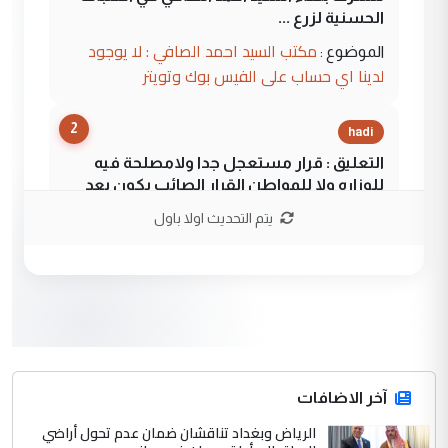
الحسنية لزرع ...
مكتب السيد احمد الصافي : لا يوجود
الموضوع :
لدينا اي حساب على الفيس بوك وتويتر
2
hadi
التعليق : قرار مستعجل جدا ولامصلحة فيه
للوزاره ولا للمواطن القرار الصائب يكون بعد
الاستماع للمدير ومغرفة ...
يتم التحديث اولا باول
وزير الصحة يعفي مدير مستشفى الكرخ
الموضوع :
العام في بغداد
3
سردار
التعليق : واحد من عصابة علي ماما يسقط
جنسية الرافد الثالث للعراق ومن اصول عريقة
ابا فرات ...
آخر الاضافات
الجواهري يرد على صدام حسين سل
الرياض وبغداد تناقشان ضمان عدم تحول أراضي
الموضوع :