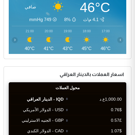
46°C
صافي
4.1 م\ث
8%
749
mmHg
22:00
21:00
20:00
19:00
18:00
17:00
‹
›
39°C
40°C
41°C
43°C
45°C
46°C
اسعار العملات بالدينار العراقي