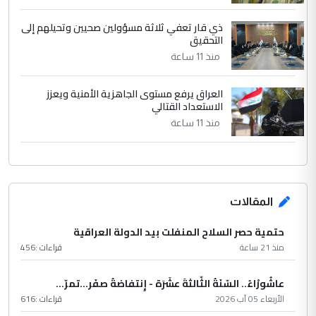
ذي قار تعفي ثلاثة مسؤولين صحيين وتحيلهم إلى
التحقيق
منذ 11 ساعة
العراق يرفع مستوى الجاهزية الأمنية ويعزز
الاستعداد القتالي
منذ 11 ساعة
المقالات
حتمية حصر السلاح المنفلت بيد الدولة العراقية
منذ 21 ساعة
قراءات :
456
عاشُورْاءُ.. السّنَةُ الثّالثةَ عشَرَة - إِنتفاضةُ صفَر…تمرّ...
الأربعاء 05 آب 2026
قراءات :
616