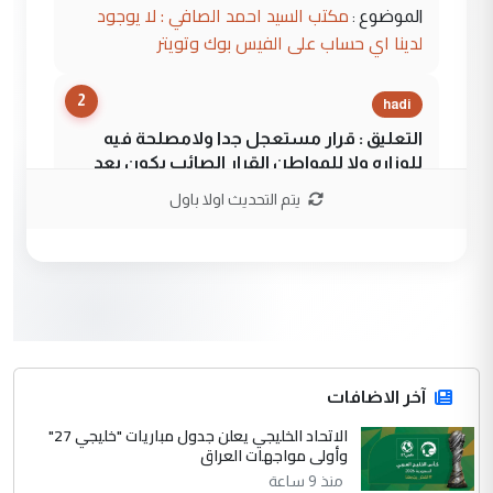
مكتب السيد احمد الصافي : لا يوجود
الموضوع :
لدينا اي حساب على الفيس بوك وتويتر
2
hadi
التعليق : قرار مستعجل جدا ولامصلحة فيه
للوزاره ولا للمواطن القرار الصائب يكون بعد
الاستماع للمدير ومغرفة ...
يتم التحديث اولا باول
وزير الصحة يعفي مدير مستشفى الكرخ
الموضوع :
العام في بغداد
3
سردار
التعليق : واحد من عصابة علي ماما يسقط
جنسية الرافد الثالث للعراق ومن اصول عريقة
ابا فرات ...
آخر الاضافات
الجواهري يرد على صدام حسين سل
الاتحاد الخليجي يعلن جدول مباريات "خليجي 27"
الموضوع :
وأولى مواجهات العراق
مضجعيك يابن الزنا (نص كامل)
منذ 9 ساعة