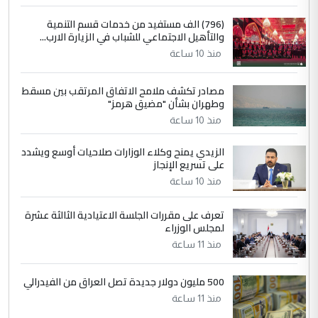
4
سردار
(796) الف مستفيد من خدمات قسم التنمية
والتأهيل الاجتماعي للشباب في الزيارة الارب...
التعليق : واحد من عصابة علي ماما يسقط
منذ 10 ساعة
جنسية الرافد الثالث للعراق ومن اصول عريقة
ابا فرات ...
مصادر تكشف ملامح الاتفاق المرتقب بين مسقط
الجواهري يرد على صدام حسين سل
الموضوع :
وطهران بشأن "مضيق هرمز"
مضجعيك يابن الزنا (نص كامل)
منذ 10 ساعة
الزيدي يمنح وكلاء الوزارات صلاحيات أوسع ويشدد
5
حيدر عاشور
على تسريع الإنجاز
التعليق : تحياتي لك استاذ حامدتركان. كلام
منذ 10 ساعة
دقيق ومسؤول؛ فالاستثمار الحقيقي للإنسان
وثروات البلد يعتمد على الكفاءة ...
تعرف على مقررات الجلسة الاعتيادية الثالثة عشرة
بين الإهمال واغتصاب الأرض.. بلاد
لمجلس الوزراء
الموضوع :
الرافدين تعاني الجفاف والتصحر!!
منذ 11 ساعة
500 مليون دولار جديدة تصل العراق من الفيدرالي
منذ 11 ساعة