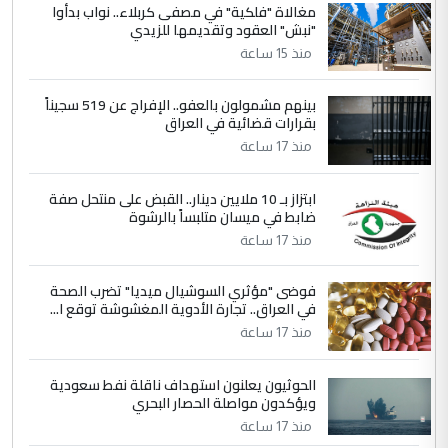
حيدر عاشور
مغالاة "فلكية" في مصفى كربلاء.. نواب بدأوا
"نبش" العقود وتقديمها للزيدي
التعليق : تحياتي لك استاذ حامدتركان. كلام
منذ 15 ساعة
دقيق ومسؤول؛ فالاستثمار الحقيقي للإنسان
وثروات البلد يعتمد على الكفاءة ...
بينهم مشمولون بالعفو.. الإفراج عن 519 سجيناً
بين الإهمال واغتصاب الأرض.. بلاد
الموضوع :
بقرارات قضائية في العراق
الرافدين تعاني الجفاف والتصحر!!
منذ 17 ساعة
5
علي
ابتزاز بـ 10 ملايين دينار.. القبض على منتحل صفة
ضابط في ميسان متلبساً بالرشوة
التعليق : هذه الزيارة تنفع لبنان، دون الشعب
منذ 17 ساعة
العراقي، الذي احترق بحر الصيف، في حين
حكومة الزيدي ...
فوضى "مؤثري السوشيال ميديا" تضرب الصحة
نواف سلام في بغداد.. "الفيول" مقابل
الموضوع :
في العراق.. تجارة الأدوية المغشوشة توقع ا...
تصدير النفط العراقي
منذ 17 ساعة
الحوثيون يعلنون استهداف ناقلة نفط سعودية
ويؤكدون مواصلة الحصار البحري
منذ 17 ساعة