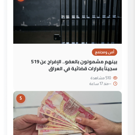
أمن ومجتمع
بينهم مشمولون بالعفو.. الإفراج عن 519
سجيناً بقرارات قضائية في العراق
510 مشاهدة
--
منذ 17 ساعة
5