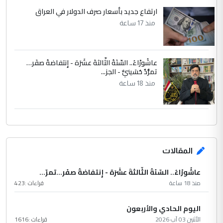
ارتفاع جديد بأسعار صرف الدولار في العراق
منذ 17 ساعة
عاشُورْاءُ.. السّنَةُ الثّالثةَ عشَرَة - إِنتفاضةُ صفَر…
تمرُّدٌ حُسَينيٌّ - الجز...
منذ 18 ساعة
المقالات
عاشُورْاءُ.. السّنَةُ الثّالثةَ عشَرَة - إِنتفاضةُ صفَر…تمرّ...
منذ 18 ساعة
قراءات :
423
اليوم الحادي والأربعون
الأثنين 03 آب 2026
قراءات :
1616