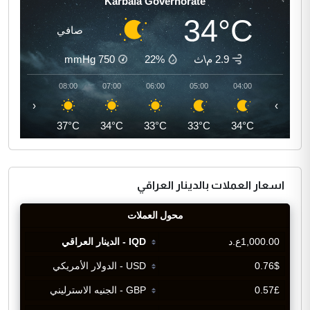
Karbala Governorate
34°C
صافي
2.9 م\ث
22%
750
mmHg
09:00
08:00
07:00
06:00
05:00
04:00
‹
›
40°C
37°C
34°C
33°C
33°C
34°C
اسعار العملات بالدينار العراقي