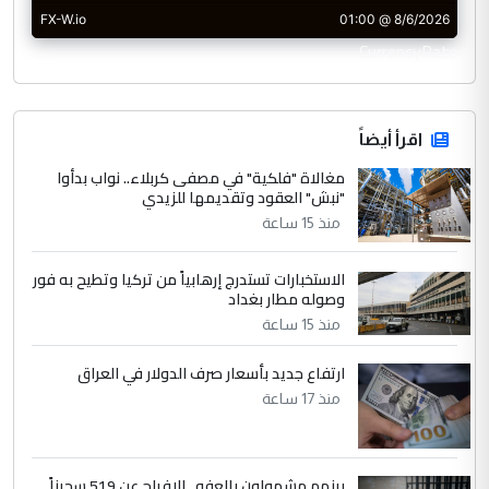
CurrencyRate
اقرأ أيضاً
مغالاة "فلكية" في مصفى كربلاء.. نواب بدأوا
"نبش" العقود وتقديمها للزيدي
منذ 15 ساعة
الاستخبارات تستدرج إرهابياً من تركيا وتطيح به فور
وصوله مطار بغداد
منذ 15 ساعة
ارتفاع جديد بأسعار صرف الدولار في العراق
منذ 17 ساعة
بينهم مشمولون بالعفو.. الإفراج عن 519 سجيناً