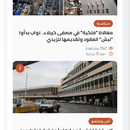
سياسية
مغالاة "فلكية" في مصفى كربلاء.. نواب بدأوا
"نبش" العقود وتقديمها للزيدي
1562 مشاهدة
--
منذ 15 ساعة
2
أمن ومجتمع