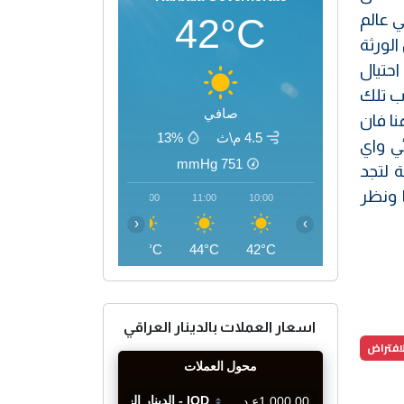
 عالم
42°C
الورثة
احتيال
اب تلك
صافي
نا فان
4.5 م\ث
13%
ي واي
mmHg
751
 لتجد
 ونظر
14:00
13:00
12:00
11:00
10:00
‹
›
47°C
47°C
46°C
44°C
42°C
اسعار العملات بالدينار العراقي
افتراض