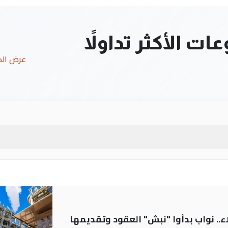
ت الأكثر تداولاً
عرض ال
.. نواب بدأوا "نبش" العقود وتقديمها