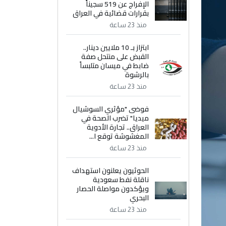
الإفراج عن 519 سجيناً
بقرارات قضائية في العراق
منذ 23 ساعة
ابتزاز بـ 10 ملايين دينار..
القبض على منتحل صفة
ضابط في ميسان متلبساً
بالرشوة
منذ 23 ساعة
فوضى "مؤثري السوشيال
ميديا" تضرب الصحة في
العراق.. تجارة الأدوية
المغشوشة توقع ا...
منذ 23 ساعة
الحوثيون يعلنون استهداف
ناقلة نفط سعودية
ويؤكدون مواصلة الحصار
البحري
منذ 23 ساعة