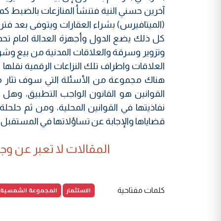
آخرين حسني النية فتنشأ المنازعات بالضبط ك
(الميتافيرس) بشراء العقارات ويتوفى بعد فترة 
كل ذلك يضع الدول وأجهزة العدالة امام تحدي
وتزوير وسرقة والعلاقات المدنية من بيع وشراء
العلاقات واطراف تلك النزاعات الرقمية نقله
هناك مجموعة من الأسئلة التي سوف تثار م
القوانين هو القانون الواجب التطبيق، وهل ث
نفاذيتها في القوانين المحلية، ومن ثم حلح
قضاياها والإجابة عن تساؤلاتها في المستقبل 
المقالات لا تعبر عن وجهة
الاستثمار
المجموعة الشمسية
كلمات مفتاحية