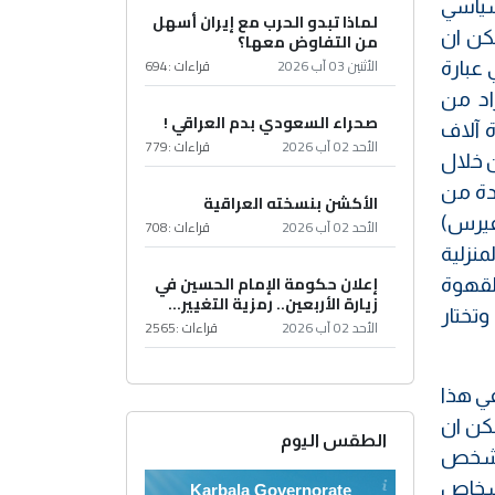
سياسي
لماذا تبدو الحرب مع إيران أسهل
كن ان
من التفاوض معها؟
الأثنين 03 آب 2026
قراءات :
694
عبارة
 الأفراد من
صحراء السعودي بدم العراقي !
 آلاف
الأحد 02 آب 2026
قراءات :
779
 خلال
حدة من
الأكشن بنسخته العراقية
افيرس)
الأحد 02 آب 2026
قراءات :
708
منزلية
إعلان حكومة الإمام الحسين في
لقهوة
زيارة الأربعين.. رمزية التغيير...
تختار
الأحد 02 آب 2026
قراءات :
2565
في هذا
كن ان
الطقس اليوم
ل شخص
أشخاص
Karbala Governorate