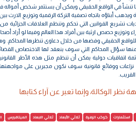
ما تنشأ في الواقع الحقيقي ويمكن أن يستثمر شخص أمواله في
ويذهب أبناؤه باتجاه تصفية التركة الرقمية وتوزيع الارث بين 
ات تشريع القوانين التي تحكم وتنظم العلاقات الجزائية من 
 وتوزيع حصص ارثية بين أفراد هذا العالم وفيما لو أراد أصح
ا للواقع الحقيقي وفضها من خلال دعاوى تنظرها المحاكم. وه
نها سؤال المحاكم التي سوف ينعقد لها الاختصاص القضائ
مة اتفاقيات دولية يمكن أن تنظم مثل هذه الأطر القانونية
لة نزاعات ووقائع قانونية سوف نكون مجبرين على مواجهتها
القريب.
 نظر الوكالة، وإنما تعبر عن آراء كتابها
استثمارات
كوكب الزهرة
ثلاثي الأبعاد
ثلاثي الابعاد
الميتافيرس
ال