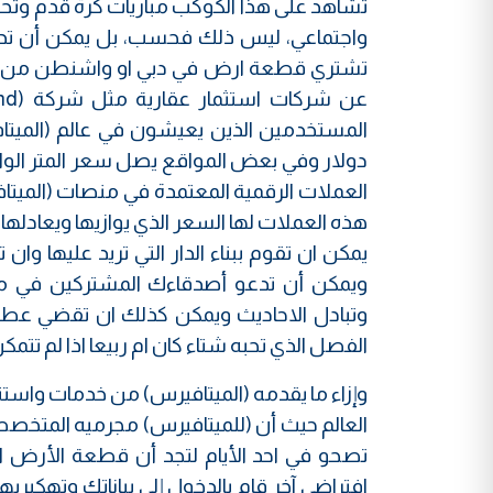
تشاهد على هذا الكوكب مباريات كرة قدم وت
واجتماعي، ليس ذلك فحسب، بل يمكن أن تدخل
تشتري قطعة ارض في دبي او واشنطن من خلا
المستخدمين الذين يعيشون في عالم (المي
دولار وفي بعض المواقع يصل سعر المتر الواح
العملات الرقمية المعتمدة في منصات (الميتاف
هذه العملات لها السعر الذي يوازيها ويعادلها 
يمكن ان تقوم ببناء الدار التي تريد عليها وان 
ويمكن أن تدعو أصدقاءك المشتركين في منص
وتبادل الاحاديث ويمكن كذلك ان تقضي عطلت
الفصل الذي تحبه شتاء كان ام ربيعا اذا لم تت
وإزاء ما يقدمه (الميتافيرس) من خدمات واستثما
العالم حيث أن (للميتافيرس) مجرميه المتخ
تصحو في احد الأيام لتجد أن قطعة الأرض ا
افتراضي آخر قام بالدخول إلى بياناتك وتهك