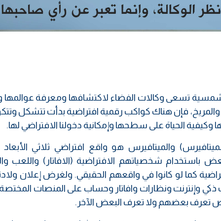
شمسية تسعى وكالات الفضاء لاكتشافها ومعرفة عوالمها و
والمريخ، فإن هناك كواكب رقمية افتراضية بدأت تتشكل وتتك
ا وكيفية الحياة على سطحها وإمكانية دخولنا الافتراضي لها.
ميتافيرس) والميتافيرس هو واقع افتراضي ثلاثي الأبعاد
ض باستخدام شخصياتهم الافتراضية (الافاتار) واللعب وال
راضية كما لو كانوا في واقعهم الحقيقي. ولغرض إعلان ولاد
كي وإنترنت ونظارات وافاتار وحساب على المنصات المختصة، 
 تعرف بعضهم ولا تعرف البعض الآخر.