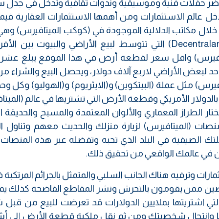
حضر حفلات فنية وموسيقية وندوات ثقافية وتدخل في جدل 
 عالم الاستثمارات ومن أهمها الاستثمارات العقارية فيم
ل مكاتب الدلالية الموجودة في (كوكب الميتافيرس) وهي 
عن شركات استثمار عقارية مثل شركة (Decentraland) التي تتوسط لبيع الأراضي والبيوت بين
تافيرس) واقل سعر لقطعة أرض في هذا الموقع يبلغ عشرة
د لبعض الأراضي لاربع آلاف دولار، ويحصل البيع والشراء من
يرس) مثل عملة (البيتكوين) و(الايثريوم) و(الهوليو) وكل و
بالدولار الأمريكي وقطعة الأرض التي تشتريها في عالم (الميت
تختار الطراز المعماري والألوان المعتمدة والمسبح والحديقة ال
ات (الميتافيرس) لزيارة منزلك والحديث معهم وتناول ا
ك الصيفية في البلد الذي تحبه وتفضله عبر هذه المنصات و
مكن في عالمك الواقعي من تحقيق ذلك.
رات وترفيه هناك الجانب السلبي والمتمثل بالجرائم المرتكبة 
صصين ممن يقومون بالتحرش ونشر المقاطع الفاضحة كذلك يم
لتي اشتريتها بملايين الدولارات قد تعرضت للبيع من قب
يريها وانتحال شخصيتك ومن ثم نقل ملكية قطعة الأرض إلى 