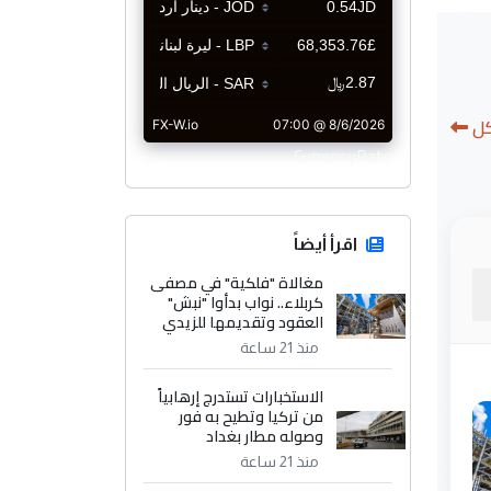
كل
CurrencyRate
اقرأ أيضاً
مغالاة "فلكية" في مصفى
كربلاء.. نواب بدأوا "نبش"
العقود وتقديمها للزيدي
منذ 21 ساعة
الاستخبارات تستدرج إرهابياً
من تركيا وتطيح به فور
وصوله مطار بغداد
منذ 21 ساعة