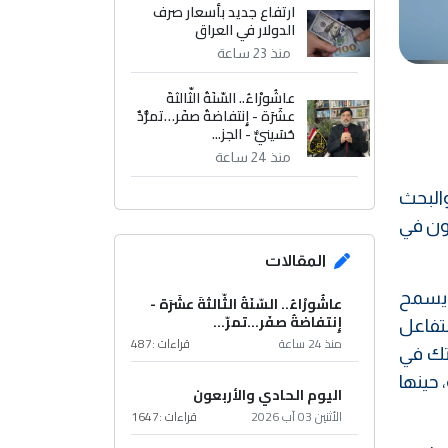
ارتفاع جديد بأسعار صرف
الدولار في العراق
منذ 23 ساعة
عاشُورْاءُ.. السّنَةُ الثّالثةَ
عشَرَة - إِنتفاضةُ صفَر…تمرُّدٌ
حُسَينيٌّ - الجز...
منذ 24 ساعة
البحث
ون في
المقالات
 يسمح
عاشُورْاءُ.. السّنَةُ الثّالثةَ عشَرَة -
إِنتفاضةُ صفَر…تمرّ...
تفاعل
منذ 24 ساعة
قراءات :
487
تك في
حينها
اليوم الحادي والأربعون
الأثنين 03 آب 2026
قراءات :
1647