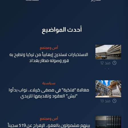
أحدث المواضيع
أمن ومجتمع
الاستخبارات تستدرج إرهابياً من تركيا وتطيح به
فور وصوله مطار بغداد
منذ 12
ساعة
سياسية
مغالاة "فلكية" في مصفى كربلاء.. نواب بدأوا
"نبش" العقود وتقديمها للزيدي
منذ 13
ساعة
أمن ومجتمع
بينهم مشمولون بالعفو.. الإفراج عن 519 سجيناً