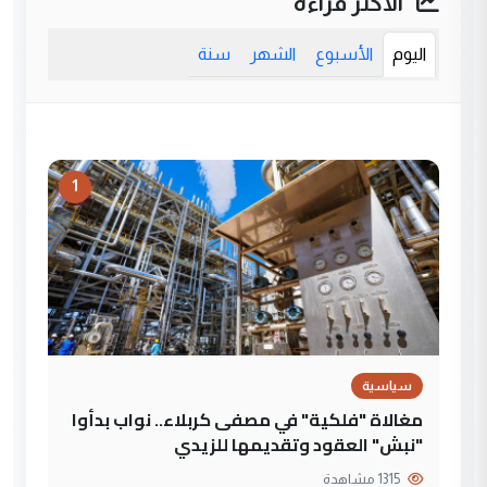
الأكثر قراءة
اليوم
الأسبوع
الشهر
سنة
1
سياسية
مغالاة "فلكية" في مصفى كربلاء.. نواب بدأوا
"نبش" العقود وتقديمها للزيدي
1315 مشاهدة