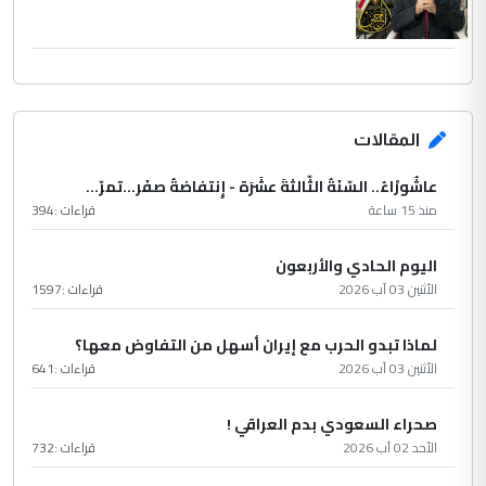
المقالات
عاشُورْاءُ.. السّنَةُ الثّالثةَ عشَرَة - إِنتفاضةُ صفَر…تمرّ...
منذ 15 ساعة
قراءات :
394
اليوم الحادي والأربعون
الأثنين 03 آب 2026
قراءات :
1597
لماذا تبدو الحرب مع إيران أسهل من التفاوض معها؟
الأثنين 03 آب 2026
قراءات :
641
صحراء السعودي بدم العراقي !
الأحد 02 آب 2026
قراءات :
732