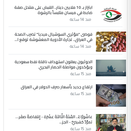
5
علي
ابتزاز بـ 10 ملايين دينار.. القبض على منتحل صفة
ضابط في ميسان متلبساً بالرشوة
التعليق : هذه الزيارة تنفع لبنان، دون الشعب
منذ 14 ساعة
العراقي، الذي احترق بحر الصيف، في حين
حكومة الزيدي ...
فوضى "مؤثري السوشيال ميديا" تضرب الصحة
نواف سلام في بغداد.. "الفيول" مقابل
الموضوع :
في العراق.. تجارة الأدوية المغشوشة توقع ا...
تصدير النفط العراقي
منذ 14 ساعة
الحوثيون يعلنون استهداف ناقلة نفط سعودية
ويؤكدون مواصلة الحصار البحري
منذ 15 ساعة
ارتفاع جديد بأسعار صرف الدولار في العراق
منذ 15 ساعة
عاشُورْاءُ.. السّنَةُ الثّالثةَ عشَرَة - إِنتفاضةُ صفَر…
تمرُّدٌ حُسَينيٌّ - الجز...
منذ 15 ساعة