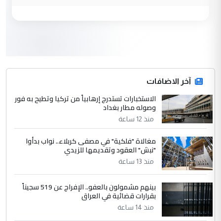
الجواهري يرد على صدام حسين سل
الموضوع :
مضجعيك يابن الزنا (نص كامل)
3
سردار
التعليق : واحد من عصابة علي ماما يسقط
جنسية الرافد الثالث للعراق ومن اصول عريقة
ابا فرات ...
آخر الاضافات
الجواهري يرد على صدام حسين سل
الاستخبارات تستدرج إرهابياً من تركيا وتطيح به فور
الموضوع :
وصوله مطار بغداد
مضجعيك يابن الزنا (نص كامل)
منذ 12 ساعة
4
حيدر عاشور
مغالاة "فلكية" في مصفى كربلاء.. نواب بدأوا
"نبش" العقود وتقديمها للزيدي
التعليق : تحياتي لك استاذ حامدتركان. كلام
منذ 13 ساعة
دقيق ومسؤول؛ فالاستثمار الحقيقي للإنسان
وثروات البلد يعتمد على الكفاءة ...
بينهم مشمولون بالعفو.. الإفراج عن 519 سجيناً
بين الإهمال واغتصاب الأرض.. بلاد
الموضوع :
بقرارات قضائية في العراق
الرافدين تعاني الجفاف والتصحر!!
منذ 14 ساعة