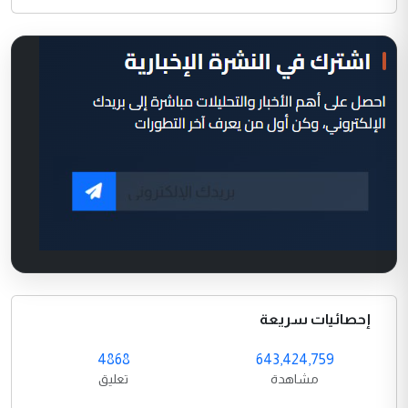
إحصائيات سريعة
4868
643,424,759
مشاهدة
تعليق