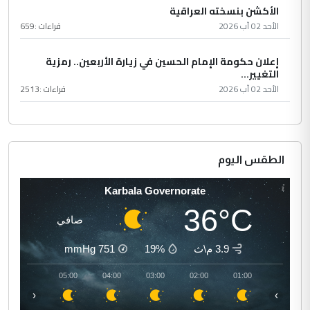
الأكشن بنسخته العراقية
الأحد 02 آب 2026
قراءات :
659
إعلان حكومة الإمام الحسين في زيارة الأربعين.. رمزية
التغيير...
الأحد 02 آب 2026
قراءات :
2513
الطقس اليوم
Karbala Governorate
36°C
صافي
3.9 م\ث
19%
751
mmHg
06:00
05:00
04:00
03:00
02:00
01:00
‹
›