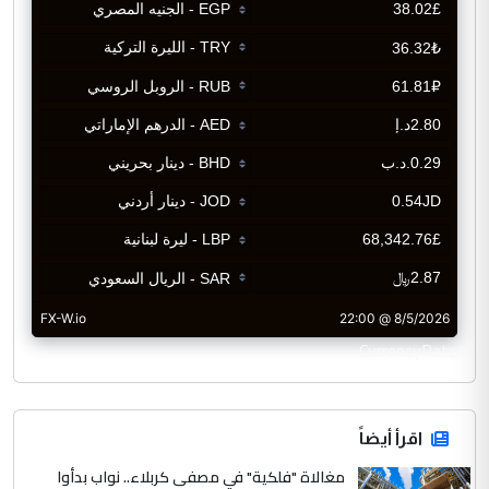
CurrencyRate
اقرأ أيضاً
مغالاة "فلكية" في مصفى كربلاء.. نواب بدأوا