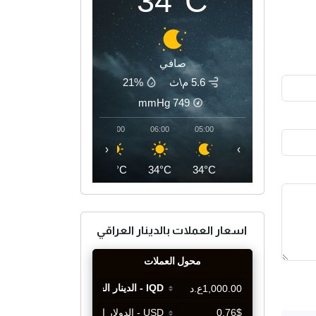
34°C
صافي
5.6 م\ث
21%
mmHg
749
09:00
08:00
07:00
06:00
05:00
‹
›
39°C
36°C
35°C
34°C
34°C
اسعار العملات بالدينار العراقي