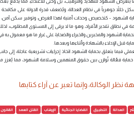
اً ما يتعرض الشهود للتهديد والترهيب، بل وحتى للاعتداء، مما يدفع بع
ُشكل خللاً جوهرياً في نظام العدالة، ويُضعف قدرة الدولة على مكافحة ا
ية الشهود - كتخصيص وحدات أمنية لهذا الغرض، وتوفير سكن آمن، أو
ئمة في نطاق تقدير الأفراد، وهو ما لا يرقى إلى المستوى المطلوب، لذ
اية الشهود والمخبرين والخبراء والضحايا، على غرار ما هو معمول به 
ماية قبل الإدلاء بالشهادة وأثناءها وبعدها.
لعملي فيما يتعلق بحماية الشهود اتخاذ إجراءات تشريعية عاجلة، إلى جان
حماية فعّالة تُوازن بين حقوق المتهمين وسلامة الشهود، مما يُعزز م
 نظر الوكالة، وإنما تعبر عن آراء كتابها
شر
العدالة
التطبيق
القضايا الجنائية
الإرهاب
القتل العمد
القانون 