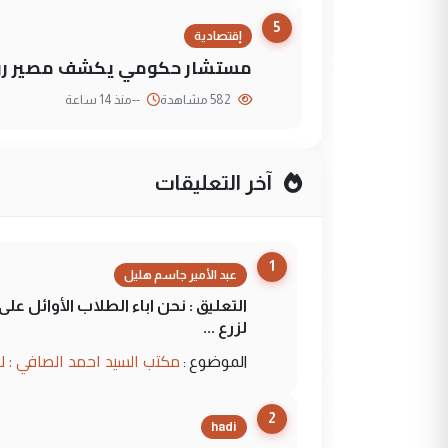
5
إقتصادية
مستشار حكومي يكشف مصير روا
582 مشاهدة
--
منذ 14 ساعة
آخر التعليقات
1
عبد الأمير جاسم هليل
التعليق : نحن اباء الطلاب الأوائل ع
لزرع ...
مكتب السيد احمد الصافي : ل
الموضوع :
2
hadi