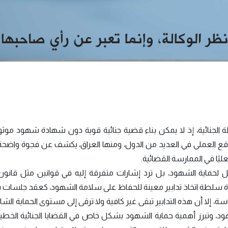
ة الجنائية، إذ لا يمكن بناء قضية جنائية قوية دون شهادة شهود موث
لواقع العملي في العديد من الدول، ومنها العراق، يكشف عن فجوة واضحة
ًا في الممارسة القضائية.
ل لحماية الشهود، بل ترد إشارات متفرقة إليه في قوانين مثل قانو
 23 لسنة 1971، الذي يمنح القضاة سلطة اتخاذ تدابير معينة للحفاظ على سلامة الشهود، كعقد جلسا
إلا أن هذه التدابير تبقى غير كافية ولا ترقى إلى مستوى الحماية الشام
د، وتبرز أهمية حماية الشهود بشكل خاص في القضايا الجنائية الخطير