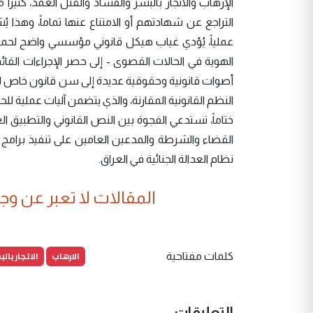
الإرهاب والاتجار بالبشر والفساد والقتل العمد، كثير
التراجع عن شهادتهم أو الامتناع عنها تماماً، وهذا ي
عملياً، يُؤدي غياب هيكل قانوني مؤسسي واضح لحما
الهوية في الحالات القصوى - إلى حصر الإجراءات القا
أصوات قانونية وحقوقية عديدة إلى سن قانون خاص لحم
النظم القانونية المقارنة، والذي يتضمن آليات عملية للح
ختاماً، تستدعي الفجوة بين النص القانوني والتطبيق ا
القضاء والشرطة والمدعين العامين على تنفيذ برامج 
نظام العدالة الجنائية في العراق.
المقالات لا تعبر عن وجهة
الارهاب
الاتجار بالب
كلمات مفتاحية
التعليقات