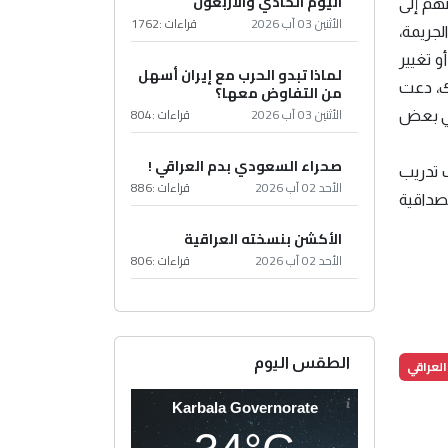
اليوم الحادي والأربعون
ضهم إلى
الأثنين 03 آب 2026
قراءات :
1762
لجريمة،
 تغيير
لماذا تبدو الحرب مع إيران أسهل
لك، دعت
من التفاوض معها؟
الأثنين 03 آب 2026
قراءات :
804
في بعض
صحراء السعودي بدم العراقي !
ب تدريب
الأحد 02 آب 2026
قراءات :
886
صداقية
الأكشن بنسخته العراقية
الأحد 02 آب 2026
قراءات :
806
الطقس اليوم
العراقي
Karbala Governorate