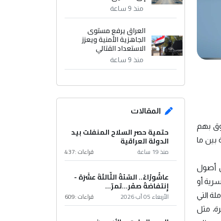
منذ 9 ساعة
العراق يرفع مستوى
الجاهزية الأمنية ويعزز
الاستعداد القتالي
منذ 9 ساعة
المقالات
وق بهم
حتمية حصر السلاح المنفلت بيد
الدولة العراقية
 بين ما
منذ 19 ساعة
قراءات :
437
ن أصول
عاشُورْاءُ.. السّنَةُ الثّالثةَ عشَرَة -
ت سرية أو
إِنتفاضةُ صفَر…تمرّ...
لة التي
الأربعاء 05 آب 2026
قراءات :
609
ة، مثل