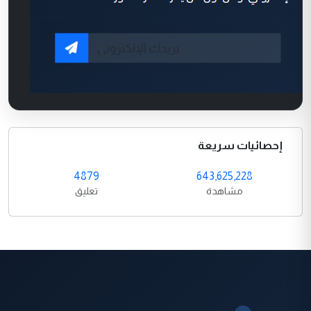
إحصائيات سريعة
4879
643,625,228
مشاهدة
تعليق