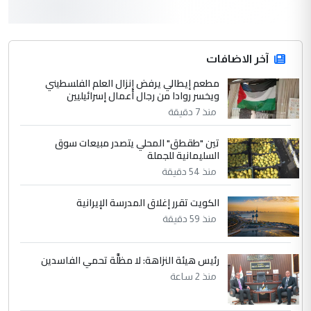
3
سردار
التعليق : واحد من عصابة علي ماما يسقط
جنسية الرافد الثالث للعراق ومن اصول عريقة
ابا فرات ...
آخر الاضافات
الجواهري يرد على صدام حسين سل
مطعم إيطالي يرفض إنزال العلم الفلسطيني
الموضوع :
ويخسر روادا من رجال أعمال إسرائيليين
مضجعيك يابن الزنا (نص كامل)
منذ 7 دقيقة
4
سردار
تين "طقطق" المحلي يتصدر مبيعات سوق
السليمانية للجملة
التعليق : واحد من عصابة علي ماما يسقط
منذ 54 دقيقة
جنسية الرافد الثالث للعراق ومن اصول عريقة
ابا فرات ...
الكويت تقرر إغلاق المدرسة الإيرانية
الجواهري يرد على صدام حسين سل
الموضوع :
منذ 59 دقيقة
مضجعيك يابن الزنا (نص كامل)
رئيس هيئة النزاهة: لا مظلَّة تحمي الفاسدين
5
حيدر عاشور
منذ 2 ساعة
التعليق : تحياتي لك استاذ حامدتركان. كلام
دقيق ومسؤول؛ فالاستثمار الحقيقي للإنسان