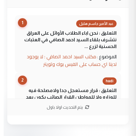
1
عبد الأمير جاسم هليل
التعليق : نحن اباء الطلاب الأوائل على العراق
نتشرف بلقاء السيد احمد الصافي في العتبات
الحسنية لزرع ...
مكتب السيد احمد الصافي : لا يوجود
الموضوع :
لدينا اي حساب على الفيس بوك وتويتر
2
hadi
التعليق : قرار مستعجل جدا ولامصلحة فيه
للوزاره ولا للمواطن القرار الصائب يكون بعد
الاستماع للمدير ومغرفة ...
يتم التحديث اولا باول
وزير الصحة يعفي مدير مستشفى الكرخ
الموضوع :
العام في بغداد