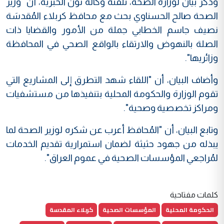
وذكر بيان لوزارة الصحة، تلقته وكالة نون الخبرية، أن "وزير
الصحة صالح الحسناوي بحث مع محافظ كربلاء المُقدسَة
نصيف جاسم الخطابي جملة من الأمور والقضايا ذات
الصلة بالنهوض والارتقاء بالواقع الصحي في المحافظة
وزائريها".
وأضاف البيان، أن "اللقاء شهد التطرق إلى المشاريع التي
تقوم الوزارة والحكومة المحلية بتنفيذها من مستشفيات
ومراكز تخصصية وصحية".
وتابع البيان، أن "المُحافظ أعرب عن شكره لوزير الصحة لما
يبذله من جهود حثيثة لضمان استمرارية تقديم الخدمات
لمُراجعي المؤسسات الصحية في عموم العراق".
كلمات مفتاحية
الحكومة المحلية
المؤسسات الصحية
كربلاء المقدسة