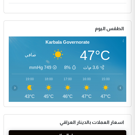
الطقس اليوم
Karbala Governorate
47°C
صافي
3.6 م\ث
8%
749
mmHg
20:00
19:00
18:00
17:00
16:00
15:00
‹
›
41°C
43°C
45°C
46°C
47°C
47°C
اسعار العملات بالدينار العراقي