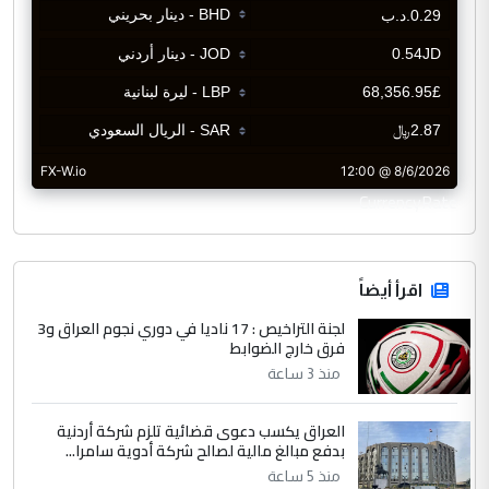
CurrencyRate
اقرأ أيضاً
لجنة التراخيص : 17 ناديا في دوري نجوم العراق و3
فرق خارج الضوابط
منذ 3 ساعة
العراق يكسب دعوى قضائية تلزم شركة أردنية
بدفع مبالغ مالية لصالح شركة أدوية سامرا...
منذ 5 ساعة