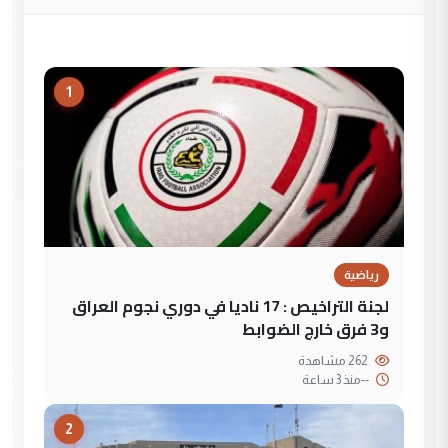
1
رياضية
لجنة التراخيص : 17 ناديا في دوري نجوم العراق
و3 فرق خارج الضوابط
262 مشاهدة
--
منذ 3 ساعة
2