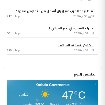
لماذا تبدو الحرب مع إيران أسهل من التفاوض معها؟
الأثنين 03 آب 2026
قراءات :
717
صحراء السعودي بدم العراقي !
الأحد 02 آب 2026
قراءات :
801
الأكشن بنسخته العراقية
الأحد 02 آب 2026
قراءات :
725
الطقس اليوم
Karbala Governorate
47°C
صافي
3.3 م\ث
9%
750
mmHg