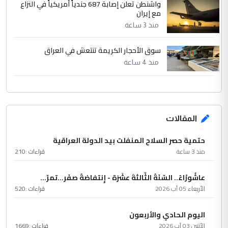
واشنطن تعلن إصابة 687 جندياً أمريكياً في النزاع
مع إيران
منذ 3 ساعة
سوق الأحجار الكريمة تنتعش في العراق
منذ 4 ساعة
المقالات
حتمية حصر السلاح المنفلت بيد الدولة العراقية
منذ 3 ساعة
قراءات :
210
عاشُورْاءُ.. السّنَةُ الثّالثةَ عشَرَة - إِنتفاضةُ صفَر…تمرّ...
الأربعاء 05 آب 2026
قراءات :
520
اليوم الحادي والأربعون
الأثنين 03 آب 2026
قراءات :
1669