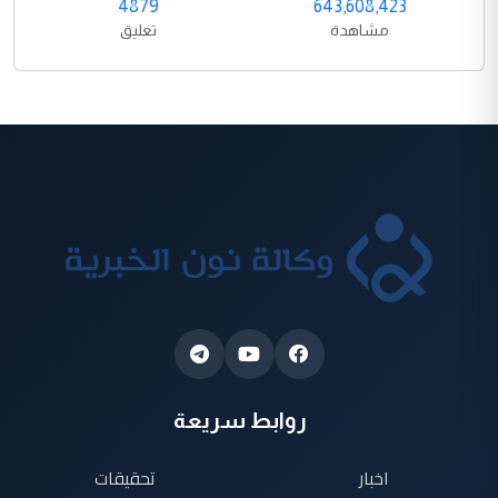
4879
643,608,423
مشاهدة
تعليق
روابط سريعة
اخبار
تحقيقات