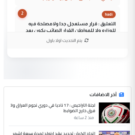
2
hadi
التعليق : قرار مستعجل جدا ولامصلحة فيه
للوزاره ولا للمواطن القرار الصائب يكون بعد
الاستماع للمدير ومغرفة ...
يتم التحديث اولا باول
وزير الصحة يعفي مدير مستشفى الكرخ
الموضوع :
العام في بغداد
3
سردار
التعليق : واحد من عصابة علي ماما يسقط
جنسية الرافد الثالث للعراق ومن اصول عريقة
ابا فرات ...
آخر الاضافات
الجواهري يرد على صدام حسين سل
لجنة التراخيص : 17 ناديا في دوري نجوم العراق و3
الموضوع :
فرق خارج الضوابط
مضجعيك يابن الزنا (نص كامل)
منذ 2 ساعة
4
سردار
اتحاد الكرة : تجديد عقد ارنولد لمدة سبعة اشهر