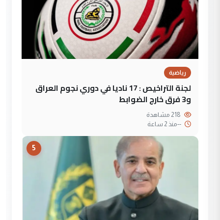
رياضية
لجنة التراخيص : 17 ناديا في دوري نجوم العراق
و3 فرق خارج الضوابط
218 مشاهدة
--
منذ 2 ساعة
5