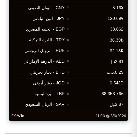
CurrencyRate