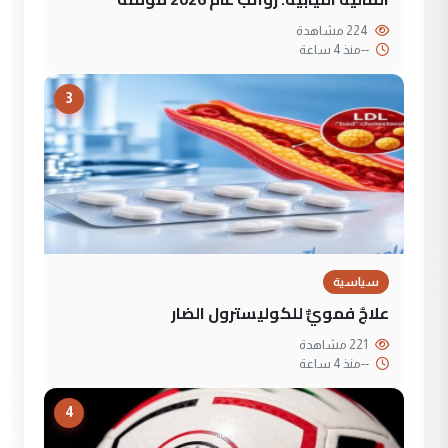
224 مشاهدة
--
منذ 4 ساعة
3
سياسية
علاجٌ فمويٌّ للكوليسترول الضار
221 مشاهدة
--
منذ 4 ساعة
4