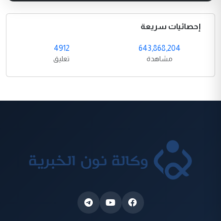
إحصائيات سريعة
4912
643,868,204
مشاهدة
تعليق