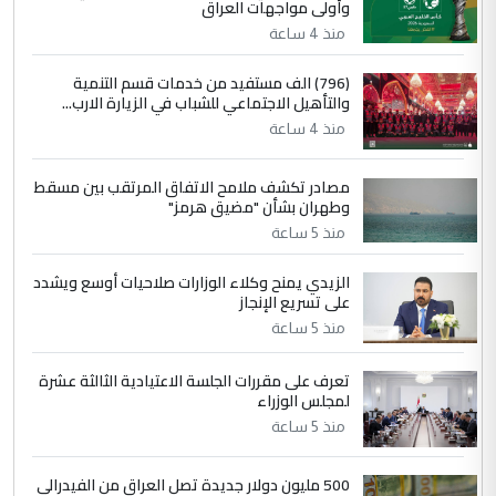
وأولى مواجهات العراق
مضجعيك يابن الزنا (نص كامل)
منذ 4 ساعة
4
سردار
(796) الف مستفيد من خدمات قسم التنمية
والتأهيل الاجتماعي للشباب في الزيارة الارب...
التعليق : واحد من عصابة علي ماما يسقط
منذ 4 ساعة
جنسية الرافد الثالث للعراق ومن اصول عريقة
ابا فرات ...
مصادر تكشف ملامح الاتفاق المرتقب بين مسقط
الجواهري يرد على صدام حسين سل
الموضوع :
وطهران بشأن "مضيق هرمز"
مضجعيك يابن الزنا (نص كامل)
منذ 5 ساعة
الزيدي يمنح وكلاء الوزارات صلاحيات أوسع ويشدد
5
حيدر عاشور
على تسريع الإنجاز
التعليق : تحياتي لك استاذ حامدتركان. كلام
منذ 5 ساعة
دقيق ومسؤول؛ فالاستثمار الحقيقي للإنسان
وثروات البلد يعتمد على الكفاءة ...
تعرف على مقررات الجلسة الاعتيادية الثالثة عشرة
بين الإهمال واغتصاب الأرض.. بلاد
لمجلس الوزراء
الموضوع :
الرافدين تعاني الجفاف والتصحر!!
منذ 5 ساعة
500 مليون دولار جديدة تصل العراق من الفيدرالي