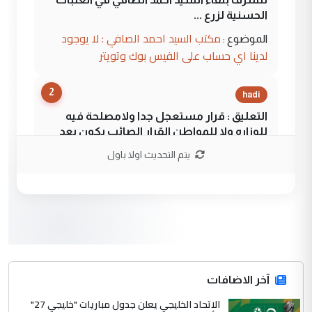
الحسنية لزرع ...
مكتب السيد احمد الصافي : لا يوجود
الموضوع :
لدينا اي حساب على الفيس بوك وتويتر
2
hadi
التعليق : قرار مستعجل جدا ولامصلحة فيه
للوزاره ولا للمواطن القرار الصائب يكون بعد
الاستماع للمدير ومغرفة ...
يتم التحديث اولا باول
وزير الصحة يعفي مدير مستشفى الكرخ
الموضوع :
العام في بغداد
3
سردار
التعليق : واحد من عصابة علي ماما يسقط
جنسية الرافد الثالث للعراق ومن اصول عريقة
ابا فرات ...
آخر الاضافات
الجواهري يرد على صدام حسين سل
الاتحاد الخليجي يعلن جدول مباريات "خليجي 27"
الموضوع :