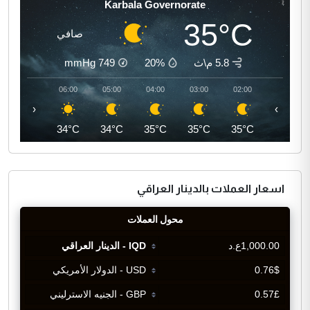
Karbala Governorate
35°C
صافي
5.8 م\ث
20%
749
mmHg
07:00
06:00
05:00
04:00
03:00
02:00
‹
›
35°C
34°C
34°C
35°C
35°C
35°C
اسعار العملات بالدينار العراقي