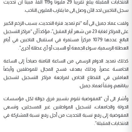
الانتخابات المقبلة يبلغ تقريباً 29 مليوناً و119 ألفاً، مبيناً أن تحديث
سجل الناخبين لحد الآن وصل الى ما يقارب المليون الناخب.
ولفت عماد جميل الى أنه “تم تمديد فترة التحديث، بسبب الزخم الكبير
على المراكز لغاية 23 من شهر آيار المقبل”، مؤكداً أن “مراكز التسجيل
البالغ عددها 1079 مركزاً مستمرة في استقبال الناخبين في أيام
العطلة الرسمية، سواء الجمعة أو السبت أو أي عطلة أخرى”.
كذلك تمديد الدوام الرسمي من الساعة الثامنة صباحاً إلى الساعة
الخامسة عصراً، وذلك بهدف فسح المجال للموظفين وأيضاً
العاملين في القطاع الخاص لمراجعة مراكز التسجيل لتسجيل
بياناتهم، وفقاً لعماد جميل.
وأشار الى أن “المفوضية تقوم بتسيير فرق جوالة لكل مؤسسات
الدولة والجامعات، لتسجيل المواطنين غير المسجلين، وتسعى
المفوضية إلى رفع نسبة التحديث من أجل رفع نسبة المشاركة في
الانتخابات المقبلة”.