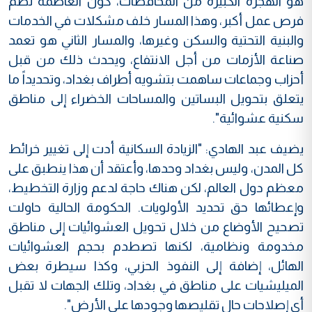
هو الهجرة الكبيرة من المحافظات، كون العاصمة تضم
فرص عمل أكبر، وهذا المسار خلف مشكلات في الخدمات
والبنية التحتية والسكن وغيرها، والمسار الثاني هو تعمد
صناعة الأزمات من أجل الانتفاع، ويحدث ذلك من قبل
أحزاب وجماعات ساهمت بتشويه أطراف بغداد، وتحديداً ما
يتعلق بتحويل البساتين والمساحات الخضراء إلى مناطق
سكنية عشوائية".
يضيف عبد الهادي: "الزيادة السكانية أدت إلى تغيير خرائط
كل المدن، وليس بغداد وحدها، وأعتقد أن هذا ينطبق على
معظم دول العالم، لكن هناك حاجة لدعم وزارة التخطيط،
وإعطائها حق تحديد الأولويات. الحكومة الحالية حاولت
تصحيح الأوضاع من خلال تحويل العشوائيات إلى مناطق
مخدومة ونظامية، لكنها تصطدم بحجم العشوائيات
الهائل، إضافة إلى النفوذ الحزبي، وكذا سيطرة بعض
الميليشيات على مناطق في بغداد، وتلك الجهات لا تقبل
أي إصلاحات حال تقليصها وجودها على الأرض".