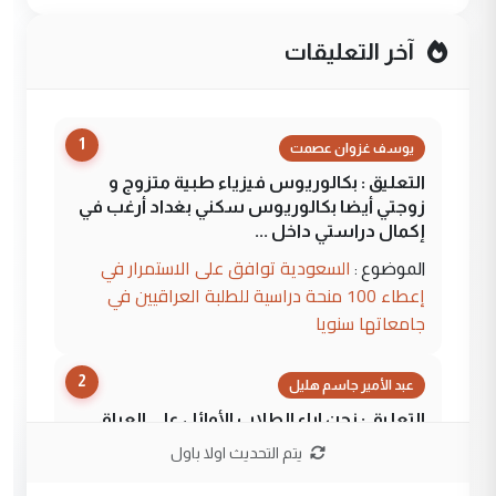
آخر التعليقات
1
يوسف غزوان عصمت
التعليق : بكالوريوس فيزياء طبية متزوج و
زوجتي أيضا بكالوريوس سكني بغداد أرغب في
إكمال دراستي داخل ...
السعودية توافق على الاستمرار في
الموضوع :
إعطاء 100 منحة دراسية للطلبة العراقيين في
جامعاتها سنويا
2
عبد الأمير جاسم هليل
التعليق : نحن اباء الطلاب الأوائل على العراق
نتشرف بلقاء السيد احمد الصافي في العتبات
يتم التحديث اولا باول
الحسنية لزرع ...