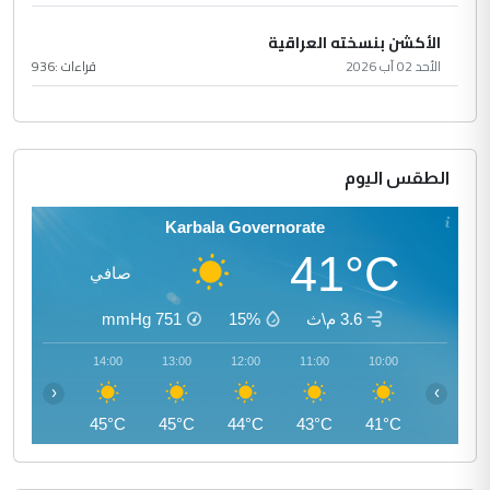
الأكشن بنسخته العراقية
الأحد 02 آب 2026
قراءات :
936
الطقس اليوم
Karbala Governorate
41°C
صافي
3.6 م\ث
15%
751
mmHg
15:00
14:00
13:00
12:00
11:00
10:00
‹
›
46°C
45°C
45°C
44°C
43°C
41°C