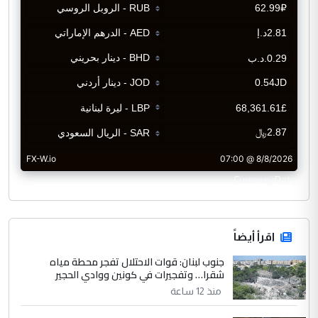
CurrencyRate
اقرأ أيضاً
جنوب لبنان: قوات الاحتلال تفجر محطة مياه
شقرا… وتفجيرات في كونين ووادي الحجير
منذ 12 ساعة