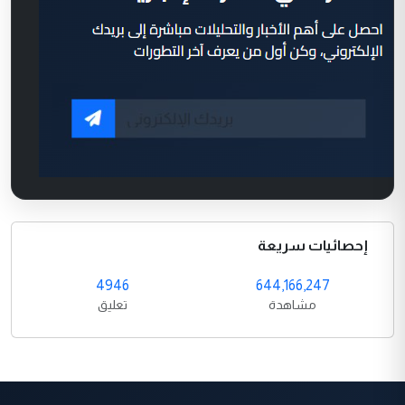
إحصائيات سريعة
4946
644,166,247
مشاهدة
تعليق