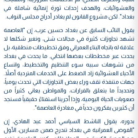
والعشوائيات، والهدف إحداث ثورة إنمائية شاملة في
بغداد". لكن مشروع القانون لم يغادر أدراج مجلس النواب.
يقول النائب السابق عن بغداد حسين عرب، إن "العاصمة
تشهد تجاوزات كثيرة في مجالات شتى، وتغير شكلها لا
علاقة له باتجاه البناء العمراني وفق تخطيطات منطقية، بل
يحدث عبر مخططات بعضها انتخابي. ما يحدث في بغداد
من تشوهات سببه سوء التنظيم والتخطيط، واتساع
الأحياء العشوائية زاد الضغط على الخدمات المتردية أصلاً.
جهات متنفذة تقف وراء بعض التجاوزات التي تحدث يومياً،
وتحديداً ما يتعلق بالقرارات، والمواطن يعاني كثيراً من
صعوبات الحياة اليومية، وإذا أجرينا استفتاءً حقيقياً فسنجد
أن كثيرين يفكرون جدياً في مغادرة العاصمة".
بدوره، يقول الناشط السياسي أحمد عبد الهادي، إن
"الفوضى العمرانية في بغداد تندرج ضمن مسارين، الأول