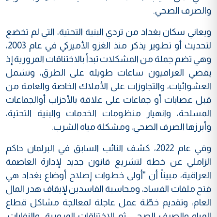
والصرف الصحي.
ويعاني سكان بغداد من تردي البنية التحتية، التي لم تخضع
لتحديث أو تطوير يذكر منذ الغزو الأميركي في عام 2003،
وهي تضم جملة من المشكلات تبدأ بالاختناقات المرورية إذ
يقضي العراقيون ساعات طويلة على الطرق، وتشمل
العشوائيات، والتجاوزات على الأملاك الخاصة والعامة من
قبل عصابات أو جماعات على علاقة بالأحزاب أوالجماعات
المسلحة، وانهيار منظومات الخدمات والبنية التحتية،
وأبرزها الصرف الصحي، ومشكلة مياه الشرب.
وفي عام 2022، كشف النائب السابق في البرلمان حاكم
الزاملي عن خطة لتشريع قانون جديد لإدارة العاصمة
العراقية، مبيناً أن "أولى خطوات إصلاح أوضاع بغداد هي
فتح ملفات الفساد، ومحاسبة الفاسدين لإيقاف هدر المال
العام، وتقديم خطّة عمل عاجلة لمعالجة مشاكل قطاع
المياه والصرف الصحي، ثم الاختناقات المرورية، والنفايات،