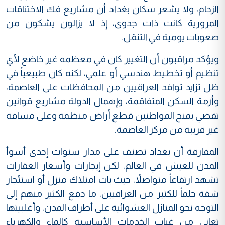
الزحام، ولا يشعر سكان بغداد أن مشاريع فك الاختناقات
المرورية كانت ذات جدوى، إذ لا يزالون يشكون من
صعوبات يومية في التنقل.
ويؤكد مراقبون أن التغيير كان في معظمه غير خاضع لأي
تنظيم أو تخطيط هندسي أو علمي، لكنه كان طبيعياً في
ظل تزايد توافد العراقيين من المحافظات على العاصمة،
وأزمة السكن المتفاقمة، وإهمال الدولة مشاريع قوانين
تقضي بمنح المواطنين قطع أراض منظمة وعلى مسافة
غير قريبة من مركز العاصمة.
المفارقة أن بغداد تصنف على مدار سنوات إحدى أسوأ
المدن للعيش في العالم، لكن إيجارات وأسعار العقارات
تشهد ارتفاعاً متواصلاً، حيث بات امتلاك منزل أو استئجار
شقة حلماً للكثير من العراقيين، ما دفع الكثير منهم إلى
التوجه نحو المنازل العشوائية على أطراف المدن، وأغلبيتها
تعاني من غياب الخدمات الأساسية كالماء والكهرباء