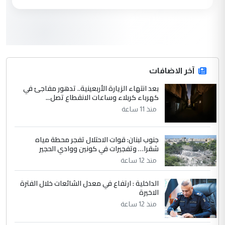
مكتب السيد احمد الصافي : لا يوجود
الموضوع :
لدينا اي حساب على الفيس بوك وتويتر
3
hadi
التعليق : قرار مستعجل جدا ولامصلحة فيه
آخر الاضافات
للوزاره ولا للمواطن القرار الصائب يكون بعد
الاستماع للمدير ومغرفة ...
بعد انتهاء الزيارة الأربعينية.. تدهور مفاجئ في
كهرباء كربلاء وساعات الانقطاع تصل...
وزير الصحة يعفي مدير مستشفى الكرخ
الموضوع :
العام في بغداد
منذ 11 ساعة
جنوب لبنان: قوات الاحتلال تفجر محطة مياه
4
سردار
شقرا… وتفجيرات في كونين ووادي الحجير
التعليق : واحد من عصابة علي ماما يسقط
منذ 12 ساعة
جنسية الرافد الثالث للعراق ومن اصول عريقة
ابا فرات ...
الداخلية : ارتفاع في معدل الشائعات خلال الفترة
الاخيرة
الجواهري يرد على صدام حسين سل
الموضوع :
مضجعيك يابن الزنا (نص كامل)
منذ 12 ساعة