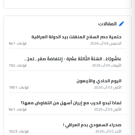
المقالات
حتمية حصر السلاح المنفلت بيد الدولة العراقية
الخميس 06 آب 2026
قراءات :
647
عاشُورْاءُ.. السّنَةُ الثّالثةَ عشَرَة - إِنتفاضةُ صفَر…تمرّ...
الأربعاء 05 آب 2026
قراءات :
762
اليوم الحادي والأربعون
الأثنين 03 آب 2026
قراءات :
1901
لماذا تبدو الحرب مع إيران أسهل من التفاوض معها؟
الأثنين 03 آب 2026
قراءات :
941
صحراء السعودي بدم العراقي !
الأحد 02 آب 2026
قراءات :
1023