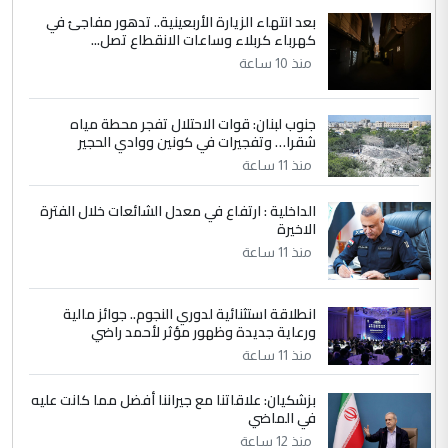
الاستماع للمدير ومغرفة ...
بعد انتهاء الزيارة الأربعينية.. تدهور مفاجئ في
كهرباء كربلاء وساعات الانقطاع تصل...
وزير الصحة يعفي مدير مستشفى الكرخ
الموضوع :
العام في بغداد
منذ 10 ساعة
جنوب لبنان: قوات الاحتلال تفجر محطة مياه
4
سردار
شقرا… وتفجيرات في كونين ووادي الحجير
التعليق : واحد من عصابة علي ماما يسقط
منذ 11 ساعة
جنسية الرافد الثالث للعراق ومن اصول عريقة
ابا فرات ...
الداخلية : ارتفاع في معدل الشائعات خلال الفترة
الاخيرة
الجواهري يرد على صدام حسين سل
الموضوع :
مضجعيك يابن الزنا (نص كامل)
منذ 11 ساعة
انطلاقة استثنائية لدوري النجوم.. جوائز مالية
5
سردار
ورعاية جديدة وظهور مؤثر لأحمد راضي
التعليق : واحد من عصابة علي ماما يسقط
منذ 11 ساعة
جنسية الرافد الثالث للعراق ومن اصول عريقة
ابا فرات ...
بزشكيان: علاقاتنا مع جيراننا أفضل مما كانت عليه
في الماضي
الجواهري يرد على صدام حسين سل
الموضوع :
مضجعيك يابن الزنا (نص كامل)
منذ 12 ساعة