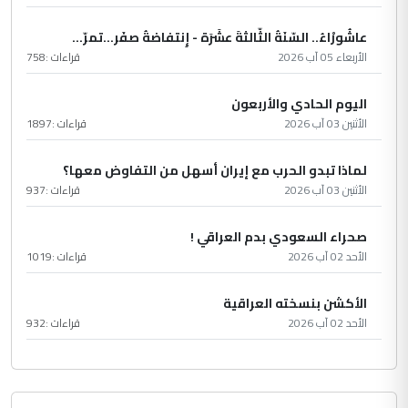
عاشُورْاءُ.. السّنَةُ الثّالثةَ عشَرَة - إِنتفاضةُ صفَر…تمرّ...
الأربعاء 05 آب 2026
قراءات :
758
اليوم الحادي والأربعون
الأثنين 03 آب 2026
قراءات :
1897
لماذا تبدو الحرب مع إيران أسهل من التفاوض معها؟
الأثنين 03 آب 2026
قراءات :
937
صحراء السعودي بدم العراقي !
الأحد 02 آب 2026
قراءات :
1019
الأكشن بنسخته العراقية
الأحد 02 آب 2026
قراءات :
932