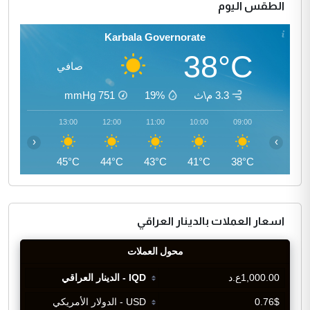
الطقس اليوم
Karbala Governorate
38°C
صافي
3.3 م\ث
19%
751
mmHg
14:00
13:00
12:00
11:00
10:00
09:00
‹
›
45°C
45°C
44°C
43°C
41°C
38°C
اسعار العملات بالدينار العراقي