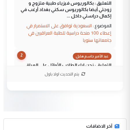
التعليق : بكالوريوس فيزياء طبية متزوج و
زوجتي أيضا بكالوريوس سكني بغداد أرغب في
إكمال دراستي داخل ...
السعودية توافق على الاستمرار في
الموضوع :
إعطاء 100 منحة دراسية للطلبة العراقيين في
جامعاتها سنويا
2
عبد الأمير جاسم هليل
التعليق : نحن اباء الطلاب الأوائل على العراق
نتشرف بلقاء السيد احمد الصافي في العتبات
يتم التحديث اولا باول
الحسنية لزرع ...
مكتب السيد احمد الصافي : لا يوجود
الموضوع :
لدينا اي حساب على الفيس بوك وتويتر
3
hadi
التعليق : قرار مستعجل جدا ولامصلحة فيه
آخر الاضافات
للوزاره ولا للمواطن القرار الصائب يكون بعد