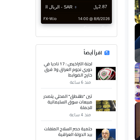
CurrencyRate
اقرأ أيضاً
لجنة التراخيص : 17 ناديا في
دوري نجوم العراق و3 فرق
خارج الضوابط
منذ 6 ساعة
تين "طقطق" المحلي يتصدر
مبيعات سوق السليمانية
للجملة
منذ 4 ساعة
حتمية حصر السلاح المنفلت
بيد الدولة العراقية