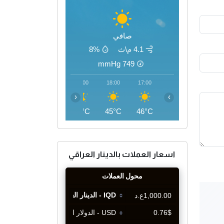
صافي
4.1 م\ث
8%
mmHg
749
21:00
20:00
19:00
18:00
17:00
‹
›
40°C
41°C
43°C
45°C
46°C
اسعار العملات بالدينار العراقي