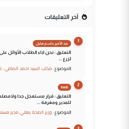
آخر التعليقات
1
عبد الأمير جاسم هليل
التعليق : نحن اباء الطلاب الأوائل ع
لزرع ...
مكتب السيد احمد الصافي : ل
الموضوع :
2
hadi
التعليق : قرار مستعجل جدا ولامصلحة
للمدير ومغرفة ...
وزير الصحة يعفي مدير مستش
الموضوع :
3