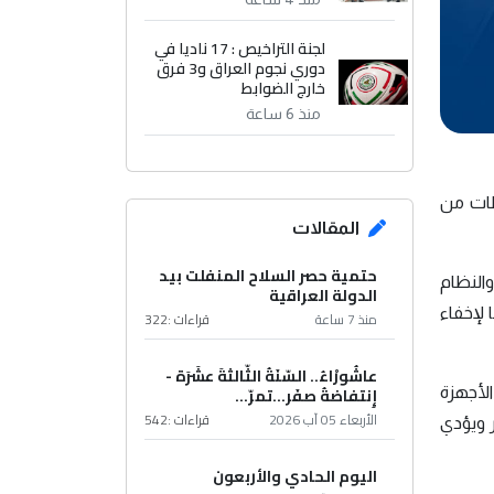
لجنة التراخيص : 17 ناديا في
دوري نجوم العراق و3 فرق
خارج الضوابط
منذ 6 ساعة
اطات من
المقالات
حتمية حصر السلاح المنفلت بيد
والنظام
الدولة العراقية
 لإخفاء
منذ 7 ساعة
قراءات :
322
عاشُورْاءُ.. السّنَةُ الثّالثةَ عشَرَة -
إِنتفاضةُ صفَر…تمرّ...
الأجهزة
الأربعاء 05 آب 2026
قراءات :
542
 ويؤدي
اليوم الحادي والأربعون