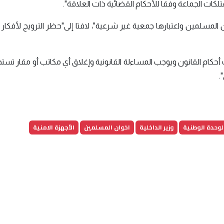
ات الجماعة وفقاً للأحكام القضائية ذات العلاقة".
لمسلمين واعتبارها جمعية غير شرعية"، لافتا إلى"حظر الترويج لأفكار 
الف أحكام القانون ويوجب المساءلة القانونية وإغلاق أي مكاتب أو مقار تس
.
لوحدة الوطنية
وزير الداخلية
اخوان المسلمين
الأجهزة الامنية