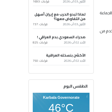
الأثنين 03 آب 2026
قراءات :
1693
الجماعة
لماذا تبدو الحرب مع إيران أسهل
من التفاوض معها؟
الأثنين 03 آب 2026
قراءات :
737
تخدم من
صحراء السعودي بدم العراقي !
الأحد 02 آب 2026
قراءات :
825
الأكشن بنسخته العراقية
الأحد 02 آب 2026
قراءات :
750
الطقس اليوم
Karbala Governorate
46°C