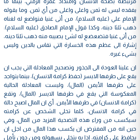
مرتبطة بصحة الانسان وامتداد عمره الزمني، بينما ما
يفقده ليس له ثمن واعلى واغلى من أي ثمن. وما يقوله
الإمام علي (عليه السلام): من أتى غنيا فتواضع له لغناه
ذهب ثلثا دينه، وكذا قول الإمام الصادق (عليه السلام):
من أتى غنيا فتضعضع له لشئ يصيبه منه ذهب ثلثا دينه،
إشارة الى عظم هذه الخسارة التي تقاس بالدين وليس
بشيء غيره.
ان علينا العودة الى الجذور وتصحيح المعادلة التي يجب ان
يقع على طرفها الايسر (حفظ كرامة الانسان)، بينما يتواجد
على طرفها الأيمن (المال)، وليست المعادلة الحالية
المعكوسة التي يقع في طرفها الايسر (المال)، وتقع
(كرامة الانسان) في طرفها الأيمن. أي ان المال اصبح دالة
في كرامة الانسان، كلما تخلى الشخص عن كرامته
سيكسب من وراء هذه التضحية المزيد من المال، وفي
حين انه من المفترض ان يكسب هذا المال من اجل ان
يحافظ على كرامته، اذا به يتخلى بسهوله ومن دون تأمل