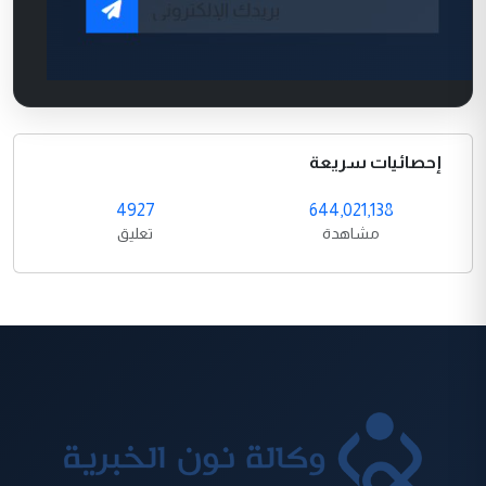
إحصائيات سريعة
4927
644,021,138
مشاهدة
تعليق