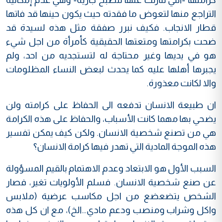
التراجع منها لتعوض ما فقدته حيث يكون حينها قد فاتها
قطار الانجاب. فكيف نبرر صفقة مثل هذه لسيدة قد
ضحت بكرامتها ومتعتها الحقيقية كأمرأة من اجل شيء
هو في يديها وغير محتاجة له لتستجديه من احد، ولم
يجبرها أهلها عليه كما يحدث لبعض النساء المظلومات
والا لكانت معذورة.
ان طبيعة الانسان تدفعه الى الحفاظ على كرامته ولن
يضحي بها مهما كانت الأسباب، والحفاظ على هذه الكرامة
هي من تصنع شخصية الانسان. ولكن كيف يمكن تفسير
هذه الموجة المادية التي تهدر فيها كرامة الانسان؟
السبب الأول هو الابتعاد وعدم الاهتمام بالقيم المسؤولة
عن صنع شخصية الانسان. فسلم الأولويات تغير، فصار
الشخص يتضعضع من اجل مكاسب عرضية (ملابس
واكل وشراب ومنصب ودعم مادي…الخ)، مع ان كل هذه