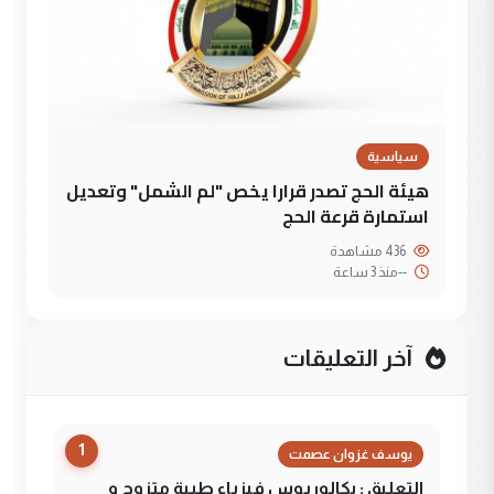
سياسية
هيئة الحج تصدر قرارا يخص "لم الشمل" وتعديل
استمارة قرعة الحج
436 مشاهدة
--
منذ 3 ساعة
آخر التعليقات
1
يوسف غزوان عصمت
التعليق : بكالوريوس فيزياء طبية متزوج و