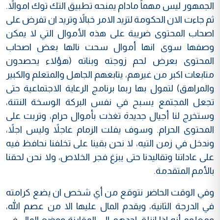
الجمهور ليس مهماً مادام يمنحه تطبيق التك توك اموالاً.
ثم جاءت الان الحكومة لتزيد الامر خبالاً وتريد ان تفرض على
اصحاب المحتوى ضريبة على هذه الأموال التي لا يمكن
وصفها سوى انها أموال سحت نالها بعض اصحاب
المحتوى بعرض لحم زوجته وبناته (هؤلاء يحصدون
متابعات اكبر من غيرهم، يتابعهم الجاهل والمتعلم والكبير
والمراهق) لتمول بها ربما برنامج الرعاية الاجتماعية حتى
تجعل المجتمع يسبح في نفس البركة الوسخة النتنة،
وستخرج لنا أجيال جديدة تغذت بأموال حرام، وتربت على
المحتوى الحرام. وسوف يفلت الزمام عاجلاً وليس اجلاً،
وندخل في زمن التيه، لا نحن بقينا على تخلفنا نحافظ فيه
على عاداتنا وتقاليدنا حتى يبزغ فجر الخلاص، ولا نحن لحقنا
بالأمم المتقدمة.
وفي الوقت الحاضر نتوقع من أي شخص ان يضع كرامته
في الدرجة الثانية، ويقدم المال عليها الا من عصم الله،
ومعلوم أنه اذا انزلق احدهم الى المقارنة ووضع المال في