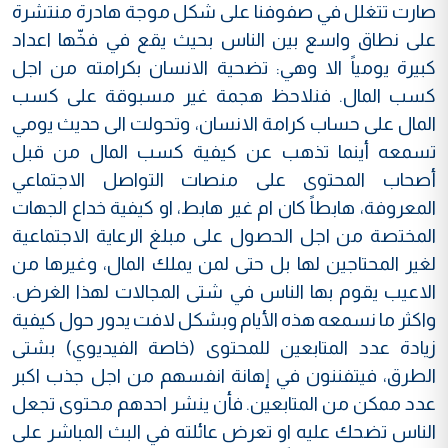
صارت تتغلل في صفوفنا على شكل موجة هادرة منتشرة
على نطاق واسع بين الناس بحيث يقع في فخّها اعداد
كبيرة يومياً الا وهي: تضحية الانسان بكرامته من اجل
كسب المال. فنلاحظ هجمة غير مسبوقة على كسب
المال على حساب كرامة الانسان، وتحولت الى حديث يومي
تسمعه أينما تذهب عن كيفية كسب المال من قبل
أصحاب المحتوى على منصات التواصل الاجتماعي
المعروفة، هابطاً كان ام غير هابط، او كيفية خداع الجهات
المختصة من اجل الحصول على مبلغ الرعاية الاجتماعية
لغير المحتاجين لها بل حتى لمن يملك المال، وغيرها من
الاعيب يقوم بها الناس في شتى المجالات لهذا الغرض.
واكثر ما نسمعه هذه الأيام وبشكل لافت يدور حول كيفية
زيادة عدد المتابعين للمحتوى (خاصة الفيديوي) بشتى
الطرق، فيتفننون في إهانة انفسهم من اجل جذب اكبر
عدد ممكن من المتابعين. فأن ينشر احدهم محتوى تجعل
الناس تضحك عليه او تعرض عائلته في البث المباشر على