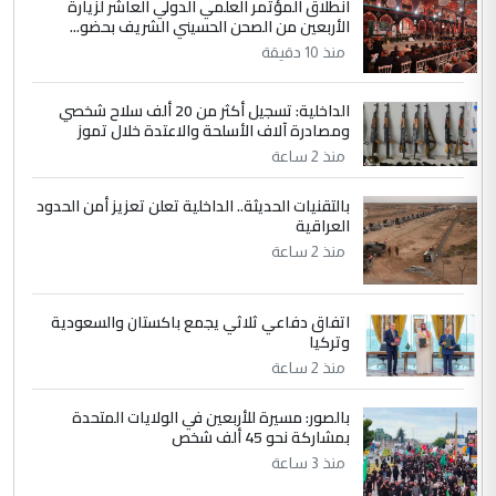
انطلاق المؤتمر العلمي الدولي العاشر لزيارة
الأربعين من الصحن الحسيني الشريف بحضو...
وزير الصحة يعفي مدير مستشفى الكرخ
الموضوع :
العام في بغداد
منذ 10 دقيقة
الداخلية: تسجيل أكثر من 20 ألف سلاح شخصي
4
سردار
ومصادرة آلاف الأسلحة والاعتدة خلال تموز
التعليق : واحد من عصابة علي ماما يسقط
منذ 2 ساعة
جنسية الرافد الثالث للعراق ومن اصول عريقة
بالتقنيات الحديثة.. الداخلية تعلن تعزيز أمن الحدود
ابا فرات ...
العراقية
الجواهري يرد على صدام حسين سل
الموضوع :
منذ 2 ساعة
مضجعيك يابن الزنا (نص كامل)
اتفاق دفاعي ثلاثي يجمع باكستان والسعودية
5
سردار
وتركيا
التعليق : واحد من عصابة علي ماما يسقط
منذ 2 ساعة
جنسية الرافد الثالث للعراق ومن اصول عريقة
ابا فرات ...
بالصور: مسيرة للأربعين في الولايات المتحدة
بمشاركة نحو 45 ألف شخص
الجواهري يرد على صدام حسين سل
الموضوع :
منذ 3 ساعة
مضجعيك يابن الزنا (نص كامل)