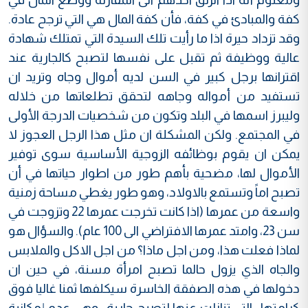
كفة والمبادئ في كفة، فأن كفة المال هي التي ترجح عادة.
وقد تزداد حيرة اذا ما رأيت تلك السيدة التي تمتلك شهادة
عالية ووظيفة ثم تقبل على نفسها لتصبح كالجارية عند
اقترانها برجل كبير في السن لديه أموال وجاه وتريد ان
تستفيد من أمواله وجاهه لتحقق تطلعاتها من خلاله
وليبرز اسمها في البلد وتكون من شخصيات الدرجة الأولى
في المجتمع. ولكن المشكلة ان مثل هذا الرجل العجوز لا
يمكن ان يقوم بوظائفه الزوجية الأساسية سوى توفير
الأموال لها، مضحية بأهم طور من اطوار حياتها في أن
تصبح اماً وتستمع بالاولاد، وهو طور يغطي مساحة زمنية
واسعة من عمرها (اذا كانت تخرجت عمرها 22 وتزوجت في
سن 23، وامتد عمرها الافتراضي الى 100 عام). والسؤال هو
لماذا فعلت هذا، ومن اجل ماذا؟ من اجل الاكل والملابس
والجاه الذي يزول حالما تصبح امرأة مسنة، في حين ان
دخولها في هذه الصفقة الخاسرة سيكلفها ثمنا غاليا فوق
كرامتها -التي تنازلت عنها لتصبح جارية- وهي عدم إمكانية