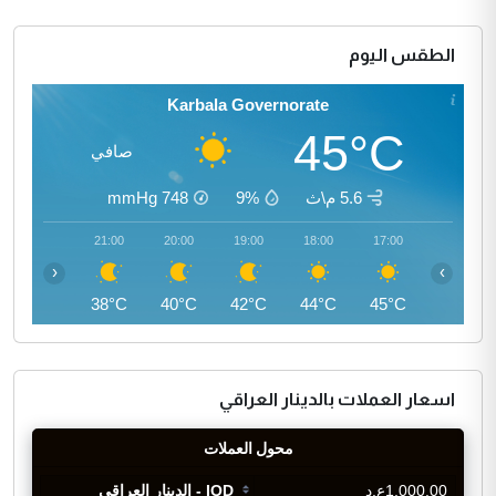
الطقس اليوم
Karbala Governorate
45°C
صافي
5.6 م\ث
9%
748
mmHg
22:00
21:00
20:00
19:00
18:00
17:00
‹
›
37°C
38°C
40°C
42°C
44°C
45°C
اسعار العملات بالدينار العراقي