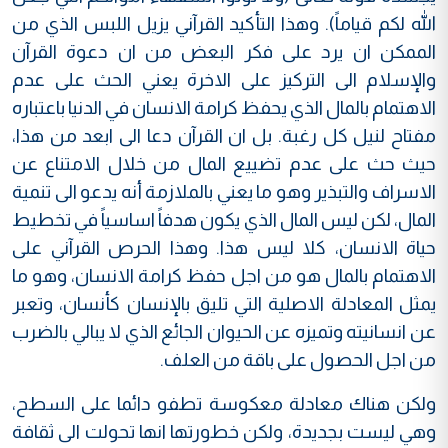
الله لكم قياماً). وهذا التأكيد القرآني يزيل اللبس الذي من
الممكن ان يرد على فكر البعض من ان دعوة القرآن
والإسلام الى التركيز على الاخرة يعني الحث على عدم
الاهتمام بالمال الذي يحفظ كرامة الانسان في الدنيا باعتباره
مفتاح لنيل كل رغبة. بل ان القرآن دعا الى ابعد من هذا،
حيث حث على عدم تضييع المال من خلال الامتناع عن
الاسراف والتبذير وهو ما يعني بالملازمة أنه يدعو الى تنمية
المال، لكن ليس المال الذي يكون هدفاً اساسياً في تخطيط
حياة الانسان، كلا ليس هذا. وهذا الحرص القرآني على
الاهتمام بالمال هو من اجل حفظ كرامة الانسان، وهو ما
يمثل المعادلة الاصلية التي تليق بالإنسان كأنسان، وتعبر
عن انسانيته وتميزه عن الحيوان الجائع الذي لا يبالي بالضرب
من اجل الحصول على باقة من العلف.
ولكن هناك معادلة معكوسة تطفو دائما على السطح،
وهي ليست بجديدة، ولكن خطورتها انها تحولت الى ثقافة