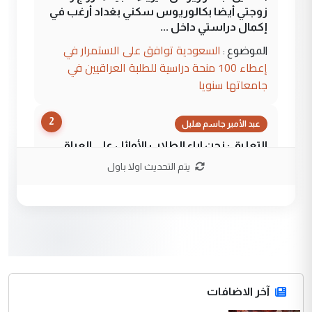
زوجتي أيضا بكالوريوس سكني بغداد أرغب في
إكمال دراستي داخل ...
السعودية توافق على الاستمرار في
الموضوع :
إعطاء 100 منحة دراسية للطلبة العراقيين في
جامعاتها سنويا
2
عبد الأمير جاسم هليل
التعليق : نحن اباء الطلاب الأوائل على العراق
نتشرف بلقاء السيد احمد الصافي في العتبات
يتم التحديث اولا باول
الحسنية لزرع ...
مكتب السيد احمد الصافي : لا يوجود
الموضوع :
لدينا اي حساب على الفيس بوك وتويتر
3
hadi
التعليق : قرار مستعجل جدا ولامصلحة فيه
آخر الاضافات
للوزاره ولا للمواطن القرار الصائب يكون بعد
الاستماع للمدير ومغرفة ...