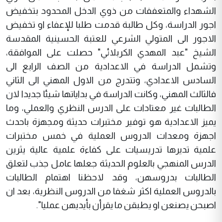
الشهداء والمتعففات من ذوي الدخل المحدود بتخفيض
اجور الدراسة، وكل طالبة قدمت طلبا للإعفاء او تخفيض
الاجور الى المتولي الشرعي للعتبة الحسينية المقدسة
الشيخ "عبد المهدي الكربلائي" حصلت على الموافقة،
وتشمل الدراسة في الاعدادية من الصف الرابع الى
السادس الاعدادي، وتتدرج من الاول المهني الى الثاني
فالثالث المهني، وكانت الدراسة في بداياتها شيئا جديدا لان
الطالبات غير معتادات على الدرس النظري والعملي، وما
يميز الاعدادية هو توفير مختبرات حديثة ومجهزة باحدث
اجهزة ومعدات الدروس العملية في خمس مختبرات
علمية تديرها تدريسيات على كفاءة علمية عالية يثرين
الدرس المنهجي بالعلوم الحديثة جعلها عامل جذب لتعلق
الطالبات بدروسهن، وقد لاحظنا اهتمام الطالبات
بالدروس العملية اكثر شغفا من الدروس النظرية، بعد ان
اصبحن يصنعن او يطبقن ما يقرأن بأيديهن عمليا".