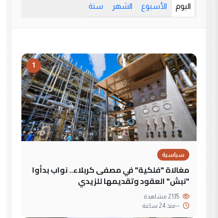
اليوم
الأسبوع
الشهر
سنة
1
سياسية
مغالاة "فلكية" في مصفى كربلاء.. نواب بدأوا
"نبش" العقود وتقديمها للزيدي
2135 مشاهدة
--
منذ 24 ساعة