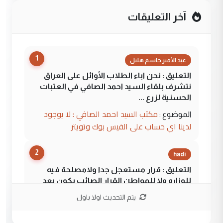
آخر التعليقات
1
عبد الأمير جاسم هليل
التعليق : نحن اباء الطلاب الأوائل على العراق
نتشرف بلقاء السيد احمد الصافي في العتبات
الحسنية لزرع ...
مكتب السيد احمد الصافي : لا يوجود
الموضوع :
لدينا اي حساب على الفيس بوك وتويتر
2
hadi
التعليق : قرار مستعجل جدا ولامصلحة فيه
للوزاره ولا للمواطن القرار الصائب يكون بعد
الاستماع للمدير ومغرفة ...
يتم التحديث اولا باول
وزير الصحة يعفي مدير مستشفى الكرخ
الموضوع :
العام في بغداد