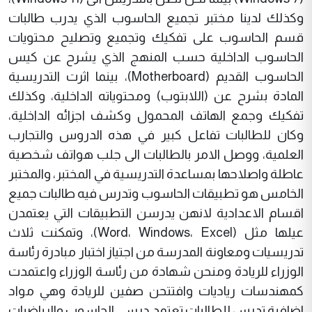
وكذلك لدينا مختبر تجميع الحاسوب الذي يدرب طالبات
قسم الحاسوب على تفكيك وتجميع وتصليح محتويات
الحاسوب الداخلية حسب المنهج الذي يشرح عن كيس
الحاسوب القديم (Motherboard)، بينما اثرت التدريسية
المادة بشرح عن (اللابتوب) ومحتوياته الداخلية، وكذلك
تفكيك وجمع الهاتف المحمول وكشف اجزائه الداخلية،
وكان للطالبات تفاعل كبير في هذه الدروس والتجارب
العلمية، ووصل الامر بالطالبات الى جلب هواتف شخصية
عاطلة واصلاحها بمساعدة التدريسية في المختبر، والمختبر
الخامس هو تطبيقات الحاسوب وتدرس فيه طالبات جميع
اقسام الاعدادية لانهن يدرسن التطبيقات التي يعتمدن
عيلها مثل (Word، Windows، Excel)، وتمكنت ثلاث
تدريسيات ومعاونة المدرسة من اجتياز اختبار مبادرة رئاسة
الوزراء للريادة ومنحن شهادة من رئاسة الوزراء واعتمدت
كمهندسات رياديات وافتتحن صفين للريادة وهي مواد
اضافية تدرس للطالبات تعتمد درسي الحاسوب والرياضيات