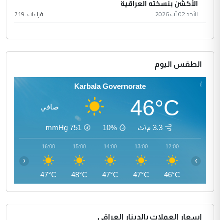
الأكشن بنسخته العراقية
الأحد 02 آب 2026
قراءات :
719
الطقس اليوم
Karbala Governorate
46°C
صافي
3.3 م\ث
10%
751
mmHg
17:00
16:00
15:00
14:00
13:00
12:00
‹
›
47°C
47°C
48°C
47°C
47°C
46°C
اسعار العملات بالدينار العراقي