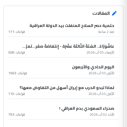
المقالات
حتمية حصر السلاح المنفلت بيد الدولة العراقية
منذ 2 ساعة
قراءات :
171
عاشُورْاءُ.. السّنَةُ الثّالثةَ عشَرَة - إِنتفاضةُ صفَر…تمرّ...
الأربعاء 05 آب 2026
قراءات :
508
اليوم الحادي والأربعون
الأثنين 03 آب 2026
قراءات :
1663
لماذا تبدو الحرب مع إيران أسهل من التفاوض معها؟
الأثنين 03 آب 2026
قراءات :
710
صحراء السعودي بدم العراقي !
الأحد 02 آب 2026
قراءات :
793