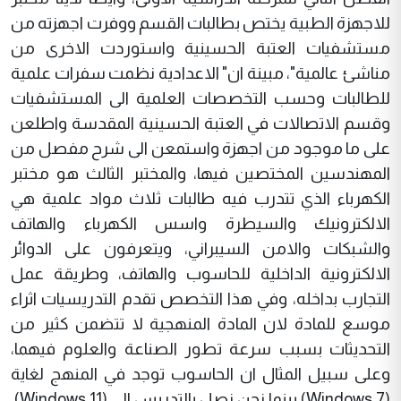
للاجهزة الطبية يختص بطالبات القسم ووفرت اجهزته من
مستشفيات العتبة الحسينية واستوردت الاخرى من
مناشئ عالمية"، مبينة ان" الاعدادية نظمت سفرات علمية
للطالبات وحسب التخصصات العلمية الى المستشفيات
وقسم الاتصالات في العتبة الحسينية المقدسة واطلعن
على ما موجود من اجهزة واستمعن الى شرح مفصل من
المهندسين المختصين فيها، والمختبر الثالث هو مختبر
الكهرباء الذي تتدرب فيه طالبات ثلاث مواد علمية هي
الالكترونيك والسيطرة واسس الكهرباء والهاتف
والشبكات والامن السيبراني، ويتعرفون على الدوائر
الالكترونية الداخلية للحاسوب والهاتف، وطريقة عمل
التجارب بداخله، وفي هذا التخصص تقدم التدريسيات اثراء
موسع للمادة لان المادة المنهجية لا تتضمن كثير من
التحديثات بسبب سرعة تطور الصناعة والعلوم فيهما،
وعلى سبيل المثال ان الحاسوب توجد في المنهج لغاية
(Windows 7) بينما نحن نصل بالتدريس الى (Windows 11)،