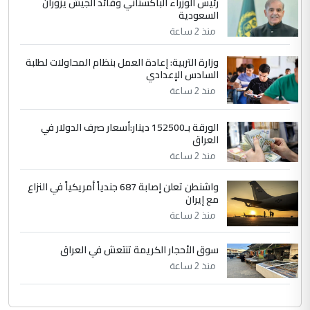
رئيس الوزراء الباكستاني وقائد الجيش يزوران
التعليق : تحياتي لك استاذ حامدتركان. كلام
السعودية
دقيق ومسؤول؛ فالاستثمار الحقيقي للإنسان
منذ 2 ساعة
وثروات البلد يعتمد على الكفاءة ...
بين الإهمال واغتصاب الأرض.. بلاد
وزارة التربية: إعادة العمل بنظام المحاولات لطلبة
الموضوع :
السادس الإعدادي
الرافدين تعاني الجفاف والتصحر!!
منذ 2 ساعة
الورقة بـ152500 دينار:أسعار صرف الدولار في
العراق
منذ 2 ساعة
واشنطن تعلن إصابة 687 جندياً أمريكياً في النزاع
مع إيران
منذ 2 ساعة
سوق الأحجار الكريمة تنتعش في العراق
منذ 2 ساعة