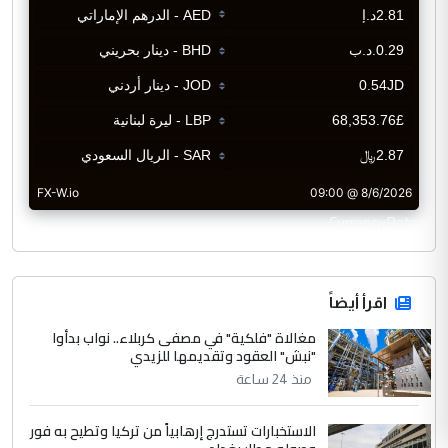
CurrencyRate
اقرأ أيضاً
مغالاة "فلكية" في مصفى كربلاء.. نواب بدأوا
"نبش" العقود وتقديمها للزيدي
منذ 24 ساعة
الاستخبارات تستدرج إرهابياً من تركيا وتطيح به فور