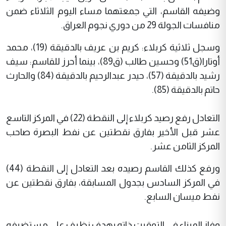
وضيفه القاسم، التي جمعتهما مساء اليوم الثلاثاء ضمن
منافسات الجولة 29 من دوري نجوم العراق.
وسجل ثلاثية كربلاء: كريم بن عريف بالدقيقة (19)، محمد
أوتارا(ق51) وحسين طالب (ق89)، بينما أحرز للقاسم: سيف
رشيد بالدقيقة (57)، حيدر عبدالرحيم بالدقيقة (84) والحارث
حاتم بالدقيقة (85).
التعادل رفع رصيد كربلاء إلى النقطة (22) في المركز التاسع
عشر قبل الأخير بفارق نقطتين عن نفط البصرة صاحب
المركز الثامن عشر.
ورفع كذلك القاسم رصيده بعد التعادل إلى النقطة (44)
في المركز السادس بجدول المسابقة، بفارق نقطتين عن
نفط ميسان السابع.
وفاز الميناء في التوقيت ذاته بهدف نظيف على مستضيفه