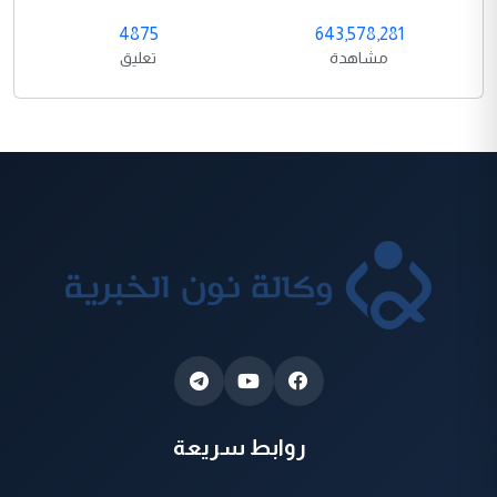
4875
643,578,281
مشاهدة
تعليق
روابط سريعة