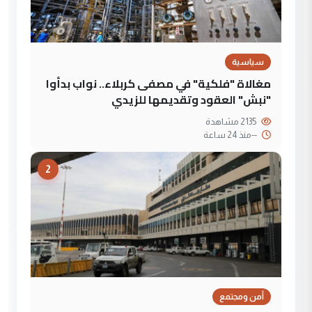
سياسية
مغالاة "فلكية" في مصفى كربلاء.. نواب بدأوا
"نبش" العقود وتقديمها للزيدي
2135 مشاهدة
--
منذ 24 ساعة
2
أمن ومجتمع