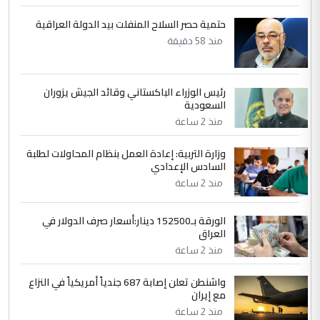
4
سردار
حتمية حصر السلاح المنفلت بيد الدولة العراقية
التعليق : واحد من عصابة علي ماما يسقط
منذ 58 دقيقة
جنسية الرافد الثالث للعراق ومن اصول عريقة
ابا فرات ...
الجواهري يرد على صدام حسين سل
الموضوع :
رئيس الوزراء الباكستاني وقائد الجيش يزوران
مضجعيك يابن الزنا (نص كامل)
السعودية
منذ 2 ساعة
5
حيدر عاشور
وزارة التربية: إعادة العمل بنظام المحاولات لطلبة
السادس الإعدادي
التعليق : تحياتي لك استاذ حامدتركان. كلام
دقيق ومسؤول؛ فالاستثمار الحقيقي للإنسان
منذ 2 ساعة
وثروات البلد يعتمد على الكفاءة ...
بين الإهمال واغتصاب الأرض.. بلاد
الورقة بـ152500 دينار:أسعار صرف الدولار في
الموضوع :
العراق
الرافدين تعاني الجفاف والتصحر!!
منذ 2 ساعة
واشنطن تعلن إصابة 687 جندياً أمريكياً في النزاع
مع إيران
منذ 2 ساعة