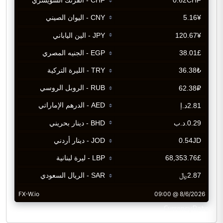
CurrencyRate