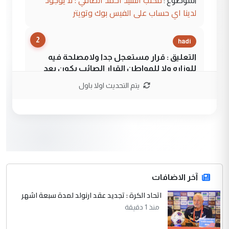
مكتب السيد احمد الصافي : لا يوجود
الموضوع :
لدينا اي حساب على الفيس بوك وتويتر
2
hadi
التعليق : قرار مستعجل جدا ولامصلحة فيه
للوزاره ولا للمواطن القرار الصائب يكون بعد
الاستماع للمدير ومغرفة ...
يتم التحديث اولا باول
وزير الصحة يعفي مدير مستشفى الكرخ
الموضوع :
العام في بغداد
3
سردار
التعليق : واحد من عصابة علي ماما يسقط
جنسية الرافد الثالث للعراق ومن اصول عريقة
ابا فرات ...
آخر الاضافات
الجواهري يرد على صدام حسين سل
اتحاد الكرة : تجديد عقد ارنولد لمدة سبعة اشهر
الموضوع :
مضجعيك يابن الزنا (نص كامل)
منذ 1 دقيقة