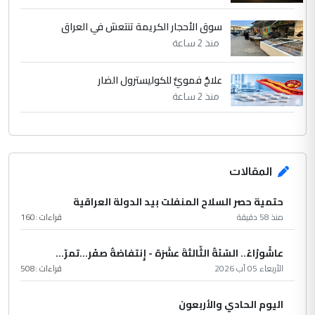
سوق الأحجار الكريمة تنتعش في العراق
منذ 2 ساعة
علاجٌ فمويٌّ للكوليسترول الضار
منذ 2 ساعة
المقالات
حتمية حصر السلاح المنفلت بيد الدولة العراقية
منذ 58 دقيقة
قراءات :
160
عاشُورْاءُ.. السّنَةُ الثّالثةَ عشَرَة - إِنتفاضةُ صفَر…تمرّ...
الأربعاء 05 آب 2026
قراءات :
508
اليوم الحادي والأربعون