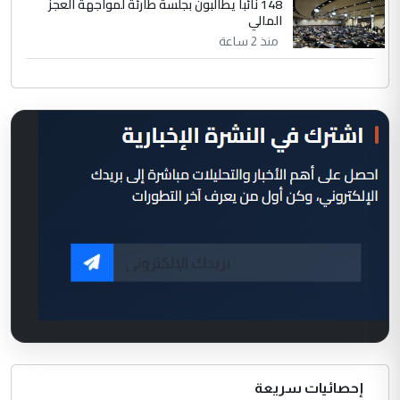
148 نائباً يطالبون بجلسة طارئة لمواجهة العجز
المالي
منذ 2 ساعة
إحصائيات سريعة