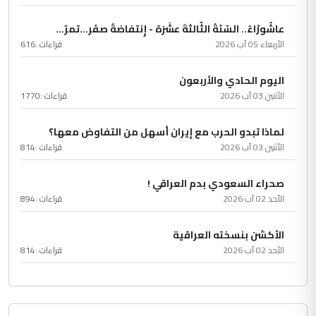
عاشُورْاءُ.. السّنَةُ الثّالثةَ عشَرَة - إِنتفاضةُ صفَر…تمرّ...
الأربعاء 05 آب 2026
قراءات :
616
اليوم الحادي والأربعون
الأثنين 03 آب 2026
قراءات :
1770
لماذا تبدو الحرب مع إيران أسهل من التفاوض معها؟
الأثنين 03 آب 2026
قراءات :
814
صحراء السعودي بدم العراقي !
الأحد 02 آب 2026
قراءات :
894
الأكشن بنسخته العراقية
الأحد 02 آب 2026
قراءات :
814