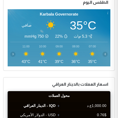
الطقس اليوم
Karbala Governorate
35°C
صافي
5.3 م\ث
22%
750
mmHg
12:00
11:00
10:00
09:00
08:00
07:00
‹
›
45°C
43°C
41°C
39°C
36°C
35°C
اسعار العملات بالدينار العراقي