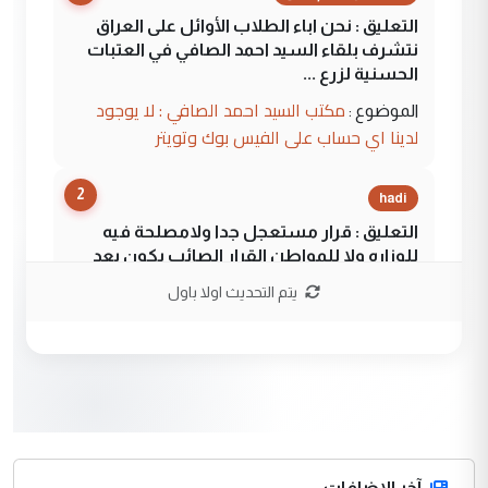
التعليق : نحن اباء الطلاب الأوائل على العراق
نتشرف بلقاء السيد احمد الصافي في العتبات
الحسنية لزرع ...
مكتب السيد احمد الصافي : لا يوجود
الموضوع :
لدينا اي حساب على الفيس بوك وتويتر
2
hadi
التعليق : قرار مستعجل جدا ولامصلحة فيه
للوزاره ولا للمواطن القرار الصائب يكون بعد
الاستماع للمدير ومغرفة ...
يتم التحديث اولا باول
وزير الصحة يعفي مدير مستشفى الكرخ
الموضوع :
العام في بغداد
3
سردار
التعليق : واحد من عصابة علي ماما يسقط
جنسية الرافد الثالث للعراق ومن اصول عريقة
ابا فرات ...
آخر الاضافات