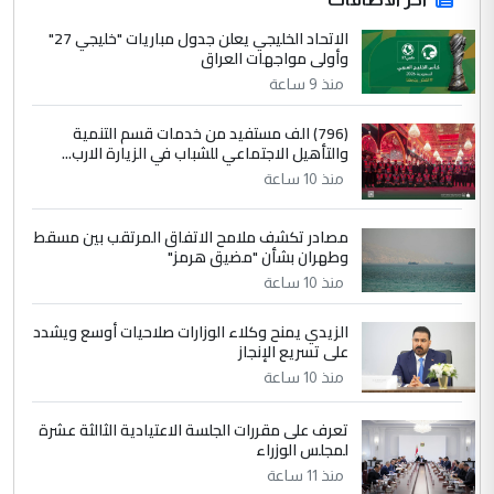
الجواهري يرد على صدام حسين سل
الاتحاد الخليجي يعلن جدول مباريات "خليجي 27"
الموضوع :
وأولى مواجهات العراق
مضجعيك يابن الزنا (نص كامل)
منذ 9 ساعة
4
سردار
(796) الف مستفيد من خدمات قسم التنمية
والتأهيل الاجتماعي للشباب في الزيارة الارب...
التعليق : واحد من عصابة علي ماما يسقط
منذ 10 ساعة
جنسية الرافد الثالث للعراق ومن اصول عريقة
ابا فرات ...
مصادر تكشف ملامح الاتفاق المرتقب بين مسقط
الجواهري يرد على صدام حسين سل
الموضوع :
وطهران بشأن "مضيق هرمز"
مضجعيك يابن الزنا (نص كامل)
منذ 10 ساعة
الزيدي يمنح وكلاء الوزارات صلاحيات أوسع ويشدد
5
حيدر عاشور
على تسريع الإنجاز
التعليق : تحياتي لك استاذ حامدتركان. كلام
منذ 10 ساعة
دقيق ومسؤول؛ فالاستثمار الحقيقي للإنسان
وثروات البلد يعتمد على الكفاءة ...
تعرف على مقررات الجلسة الاعتيادية الثالثة عشرة
بين الإهمال واغتصاب الأرض.. بلاد
لمجلس الوزراء
الموضوع :
الرافدين تعاني الجفاف والتصحر!!
منذ 11 ساعة