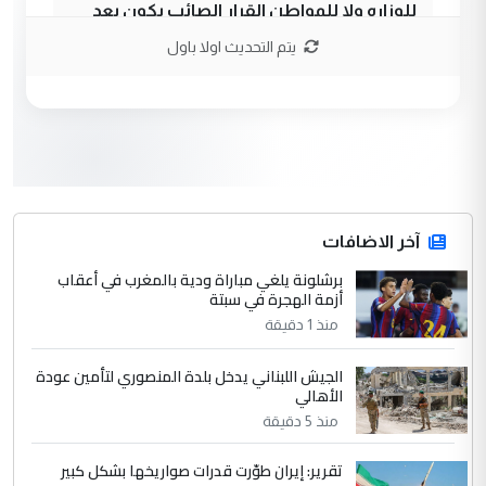
للوزاره ولا للمواطن القرار الصائب يكون بعد
الاستماع للمدير ومغرفة ...
يتم التحديث اولا باول
وزير الصحة يعفي مدير مستشفى الكرخ
الموضوع :
العام في بغداد
3
سردار
التعليق : واحد من عصابة علي ماما يسقط
جنسية الرافد الثالث للعراق ومن اصول عريقة
ابا فرات ...
آخر الاضافات
الجواهري يرد على صدام حسين سل
برشلونة يلغي مباراة ودية بالمغرب في أعقاب
الموضوع :
أزمة الهجرة في سبتة
مضجعيك يابن الزنا (نص كامل)
منذ 1 دقيقة
4
سردار
الجيش اللبناني يدخل بلدة المنصوري لتأمين عودة
الأهالي
التعليق : واحد من عصابة علي ماما يسقط
جنسية الرافد الثالث للعراق ومن اصول عريقة
منذ 5 دقيقة
ابا فرات ...
تقرير: إيران طوّرت قدرات صواريخها بشكل كبير
الجواهري يرد على صدام حسين سل
الموضوع :