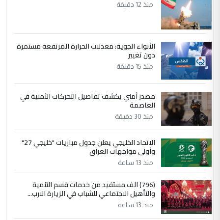
منذ 12 دقيقة
مضجعيك يابن الزنا (نص كامل)
5
حيدر عاشور
الأنواء الجوية: معدلات الحرارة المرتفعة مستمرة
التعليق : تحياتي لك استاذ حامدتركان. كلام
دون تغيير
دقيق ومسؤول؛ فالاستثمار الحقيقي للإنسان
منذ 15 دقيقة
وثروات البلد يعتمد على الكفاءة ...
بين الإهمال واغتصاب الأرض.. بلاد
الموضوع :
مصدر أمني يكشف تفاصيل التحركات الأمنية في
الرافدين تعاني الجفاف والتصحر!!
العاصمة
منذ 30 دقيقة
الاتحاد الخليجي يعلن جدول مباريات "خليجي 27"
وأولى مواجهات العراق
منذ 13 ساعة
(796) الف مستفيد من خدمات قسم التنمية
والتأهيل الاجتماعي للشباب في الزيارة الارب...
منذ 13 ساعة