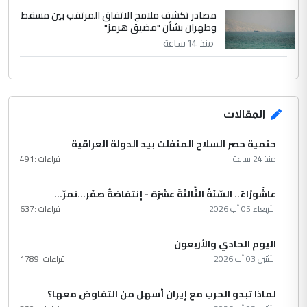
مصادر تكشف ملامح الاتفاق المرتقب بين مسقط
وطهران بشأن "مضيق هرمز"
منذ 14 ساعة
المقالات
حتمية حصر السلاح المنفلت بيد الدولة العراقية
منذ 24 ساعة
قراءات :
491
عاشُورْاءُ.. السّنَةُ الثّالثةَ عشَرَة - إِنتفاضةُ صفَر…تمرّ...
الأربعاء 05 آب 2026
قراءات :
637
اليوم الحادي والأربعون
الأثنين 03 آب 2026
قراءات :
1789
لماذا تبدو الحرب مع إيران أسهل من التفاوض معها؟