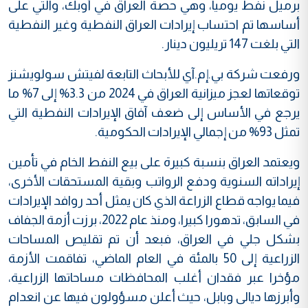
برميل نفط يومياً، وهي حصة العراق في أوبك، والتي على
أساسها تم احتساب إيرادات العراق النفطية وغير النفطية
التي بلغت 147 تريليون دينار.
ورفعت شركة بي.إم.آي للأبحاث التابعة لفيتش سولويشنز
توقعاتها لعجز ميزانية العراق في 2024 من 3.3% إلى 7% ما
يرجع في الأساس إلى ضعف آفاق الإيرادات النفطية التي
تمثل 93% من إجمالي الإيرادات الحكومية.
ويعتمد العراق بنسبة كبيرة على بيع النفط الخام في تأمين
إيراداته السنوية ودفع الرواتب وبقية المستحقات الأخرى،
فيما يواجه قطاع الزراعة الذي كان يمثل أحد روافد الإيرادات
في السابق، تدهورا كبيرا، ومنذ عام 2022، برزت أزمة الجفاف
بشكل جلي في العراق، فبعد أن تم تقليص المساحات
الزراعية إلى 50 بالمئة في العام الماضي، تفاقمت الأزمة
مؤخرا عبر فقدان أغلب المحافظات مساحاتها الزراعية،
وأبرزها ديالى وبابل، حيث أعلن مسؤولون فيها عن انعدام