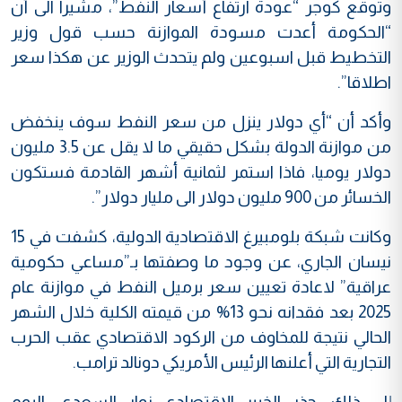
وتوقع كوجر “عودة ارتفاع أسعار النفط”، مشيرا الى أن
“الحكومة أعدت مسودة الموازنة حسب قول وزير
التخطيط قبل اسبوعين ولم يتحدث الوزير عن هكذا سعر
اطلاقا”.
وأكد أن “أي دولار ينزل من سعر النفط سوف ينخفض
من موازنة الدولة بشكل حقيقي ما لا يقل عن 3.5 مليون
دولار يوميا، فاذا استمر لثمانية أشهر القادمة فستكون
الخسائر من 900 مليون دولار الى مليار دولار”.
وكانت شبكة بلومبيرغ الاقتصادية الدولية، كشفت في 15
نيسان الجاري، عن وجود ما وصفتها بـ”مساعي حكومية
عراقية” لاعادة تعيين سعر برميل النفط في موازنة عام
2025 بعد فقدانه نحو 13% من قيمته الكلية خلال الشهر
الحالي نتيجة للمخاوف من الركود الاقتصادي عقب الحرب
التجارية التي أعلنها الرئيس الأمريكي دونالد ترامب.
إلى ذلك، حذر الخبير الإقتصادي نوار السعدي، اليوم