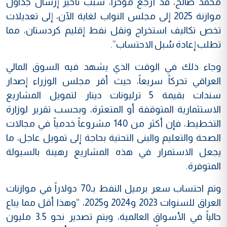
محمد صالح، قد أرجع مؤخرا، سبب تأخير إرسال جداول
موازنة 2025 إلى مجلس النواب لغاية الآن، إلى تعديلات
تخص تكاليف استخراج ونقل نفط إقليم كردستان، مما
تطلب إعادة سُبل الاحتساب”.
وجاء ذلك في الوقت الذي يشهد فيه السوق المالي
العراقي تحركاً سريعاً، حيث أقر مجلس الوزراء إصدار
سندات بقيمة 5 ترليونات دينار لتمويل المشاريع
الاستثمارية المتوقفة أو المتعثرة، وبحسب تقرير لوزارة
التخطيط، فإن أكثر من 140 مشروعاً خدمياً في مجالات
الصحة والتعليم والبنى التحتية بحاجة إلى تمويل عاجل، ما
يجعل الاستمرار في هذه المشاريع رهينة بالسيولة
المتوفرة.
وتم احتساب سعر برميل النفط بـ70 دولاراً في موازنات
العراق للسنوات 2023 و2024 و2025، “وهذا أقل مما يباع
حالياً في الأسواق العالمية، ويتم تصدير نحو 3.5 مليون