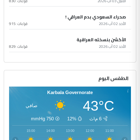
الأثنين 03 آب 2026
قراءات :
830
صحراء السعودي بدم العراقي !
الأحد 02 آب 2026
قراءات :
915
الأكشن بنسخته العراقية
الأحد 02 آب 2026
قراءات :
829
الطقس اليوم
Karbala Governorate
43°C
صافي
6 م\ث
12%
750
mmHg
16:00
15:00
14:00
13:00
12:00
11:00
‹
›