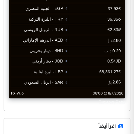
CurrencyRate
اقرأ أيضاً