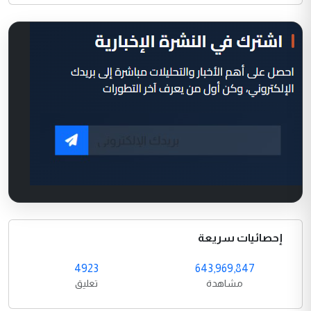
إحصائيات سريعة
4923
643,969,847
مشاهدة
تعليق