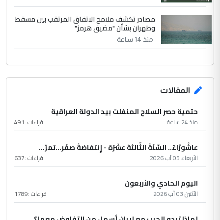
مصادر تكشف ملامح الاتفاق المرتقب بين مسقط
وطهران بشأن "مضيق هرمز"
منذ 14 ساعة
المقالات
حتمية حصر السلاح المنفلت بيد الدولة العراقية
منذ 24 ساعة
قراءات :
491
عاشُورْاءُ.. السّنَةُ الثّالثةَ عشَرَة - إِنتفاضةُ صفَر…تمرّ...
الأربعاء 05 آب 2026
قراءات :
637
اليوم الحادي والأربعون
الأثنين 03 آب 2026
قراءات :
1789
لماذا تبدو الحرب مع إيران أسهل من التفاوض معها؟