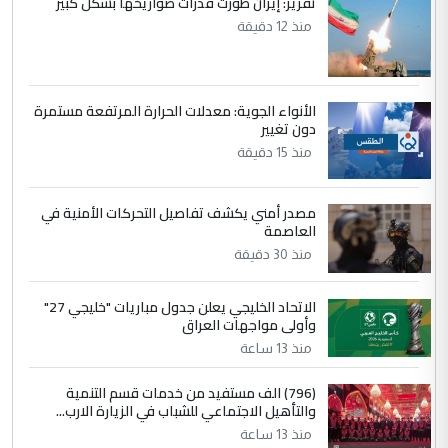
تقرير: إيران طوّرت قدرات صواريخها بشكل كبير
الجواهري يرد على صدام حسين سل
الموضوع :
منذ 12 دقيقة
مضجعيك يابن الزنا (نص كامل)
5
حيدر عاشور
الأنواء الجوية: معدلات الحرارة المرتفعة مستمرة
التعليق : تحياتي لك استاذ حامدتركان. كلام
دون تغيير
دقيق ومسؤول؛ فالاستثمار الحقيقي للإنسان
منذ 15 دقيقة
وثروات البلد يعتمد على الكفاءة ...
بين الإهمال واغتصاب الأرض.. بلاد
الموضوع :
مصدر أمني يكشف تفاصيل التحركات الأمنية في
الرافدين تعاني الجفاف والتصحر!!
العاصمة
منذ 30 دقيقة
الاتحاد الخليجي يعلن جدول مباريات "خليجي 27"
وأولى مواجهات العراق
منذ 13 ساعة
(796) الف مستفيد من خدمات قسم التنمية
والتأهيل الاجتماعي للشباب في الزيارة الارب...
منذ 13 ساعة