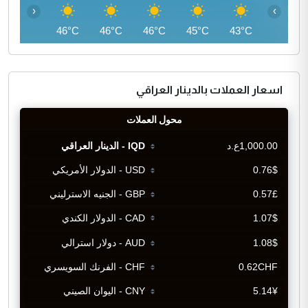
‹
›
46°C
46°C
46°C
46°C
45°C
43°C
اسعار العملات بالدينار العراقي