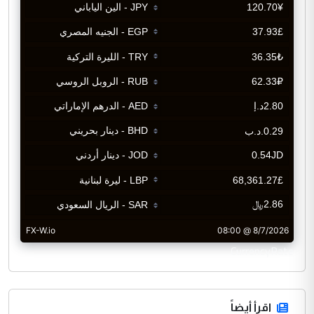
CurrencyRate
اقرأ أيضاً