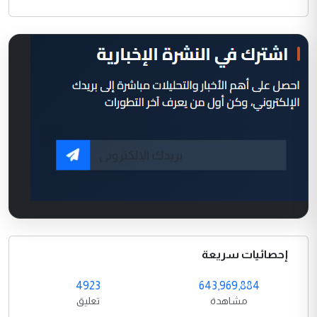
إحصائيات سريعة
4923
643,969,884
مشاهدة
تعليق