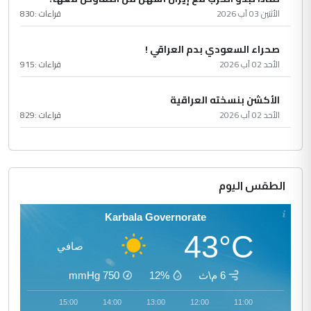
الأثنين 03 آب 2026
قراءات :
830
صحراء السعودي بدم العراقي !
الأحد 02 آب 2026
قراءات :
915
الأكشن بنسخته العراقية
الأحد 02 آب 2026
قراءات :
829
الطقس اليوم
Karbala Governorate
43°C
صافي
6 م\ث
12%
750
mmHg
16:00
15:00
14:00
13:00
12:00
11:00