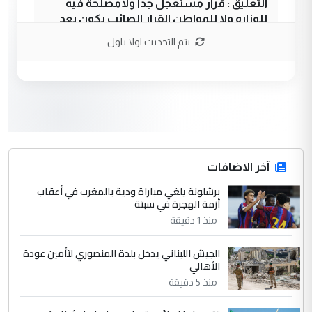
التعليق : قرار مستعجل جدا ولامصلحة فيه
للوزاره ولا للمواطن القرار الصائب يكون بعد
الاستماع للمدير ومغرفة ...
يتم التحديث اولا باول
وزير الصحة يعفي مدير مستشفى الكرخ
الموضوع :
العام في بغداد
3
سردار
التعليق : واحد من عصابة علي ماما يسقط
جنسية الرافد الثالث للعراق ومن اصول عريقة
ابا فرات ...
آخر الاضافات
الجواهري يرد على صدام حسين سل
برشلونة يلغي مباراة ودية بالمغرب في أعقاب
الموضوع :
أزمة الهجرة في سبتة
مضجعيك يابن الزنا (نص كامل)
منذ 1 دقيقة
4
سردار
الجيش اللبناني يدخل بلدة المنصوري لتأمين عودة
الأهالي
التعليق : واحد من عصابة علي ماما يسقط
جنسية الرافد الثالث للعراق ومن اصول عريقة
منذ 5 دقيقة
ابا فرات ...