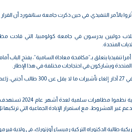
دت وسائل الإعلام بإلغاء تأشيرات 4 طلاب دوليين يدرسون في جامعة كولومبيا، التي قادت
يات المتحدة.
يكي وقع في 30 كانون الثاني أمرا تنفيذيا يتعلق بـ”مكافحة معاداة السامية”، يفتح الباب أ
متحدة ويشاركون في احتجاجات مختلفة في هذا الإطار.
كما أعلن وزير الخارجية الأمريكي ماركو روبيو في 27 آذار إلغاء تأشيرات ما لا يقل ع
يذكر أن آلاف الطلاب في عدة جامعات أمريكية نظموا مظاهرات س
لدعم غير المشروط، مع استمرار الإبادة الجماعية التي ترتكبها ت