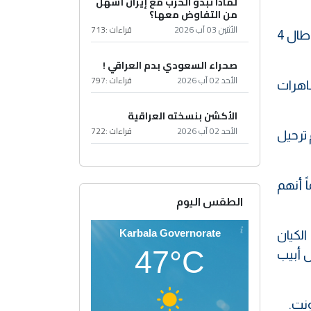
لماذا تبدو الحرب مع إيران أسهل
من التفاوض معها؟
الأثنين 03 آب 2026
قراءات :
713
كما أعلنت جامعة كاليفورنيا أن 6 من طلابها تأثروا بالأمر التنفيذي، في حين ذكرت جامعة ستانفورد أن القرار طال 4
صحراء السعودي بدم العراقي !
الأحد 02 آب 2026
قراءات :
797
 مظاهرات
الأكشن بنسخته العراقية
الأحد 02 آب 2026
قراءات :
722
مام ترحيل
ن 300 طالب أجنبي، زاعماً أنهم
الطقس اليوم
Karbala Governorate
لمية لعدة أشهر عام 2024 تستهدف الكيان
47°C
ل أبيب