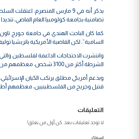
يذكر أنه في 9 مارس المنصرم، اعتق
تضامنية بجامعة كولومبيا العام الماضي، تنديدا ب
كما كان الباحث الهندي في جامعة جورج تاون
السامية”، لكن القاضية الأمريكية باتريشيا توليفر
الشرطة أكثر من 3100 شخص، معظمهم من الطلاب وأعضاء هيئة التدريس.
قتيل وجريح من الفلسطينيين، معظمهم أطفال ونساء، و
التعليقات
لا توجد تعليقات بعد. كن أول من يعلق!
اسمك