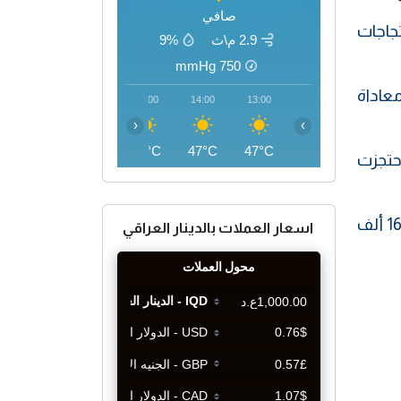
صافي
تجاجات
2.9 م\ث
9%
mmHg
750
عاداة
17:00
16:00
15:00
14:00
13:00
‹
›
47°C
47°C
48°C
47°C
47°C
 جامعة في البلاد، واحتجزت
وبدعم أمريكي مطلق يرتكب الكيان الإسرائيلي، منذ 7 تشرين الأول 2023، إبادة جماعية بغزة خلفت أكثر من 165 ألف
اسعار العملات بالدينار العراقي