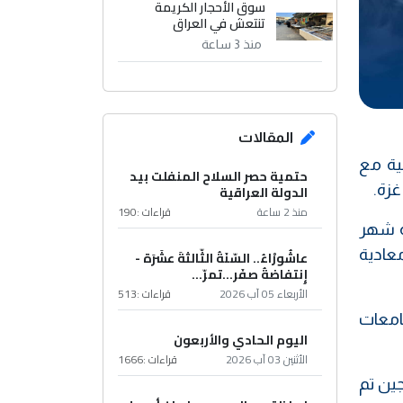
سوق الأحجار الكريمة
تنتعش في العراق
منذ 3 ساعة
المقالات
ية مع
حتمية حصر السلاح المنفلت بيد
غزة.
الدولة العراقية
منذ 2 ساعة
قراءات :
190
ية شهر
عادية
عاشُورْاءُ.. السّنَةُ الثّالثةَ عشَرَة -
إِنتفاضةُ صفَر…تمرّ...
الأربعاء 05 آب 2026
قراءات :
513
امعات
اليوم الحادي والأربعون
الأثنين 03 آب 2026
قراءات :
1666
س خوليو فرنك، في بيان له، أن تأشيرات 6 طلاب حاليين و6 خريجين تم