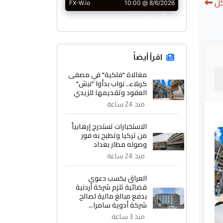
كل
CurrencyRate
اقرأ أيضاً
مغالاة "فلكية" في مصفى
كربلاء.. نواب بدأوا "نبش"
العقود وتقديمها للزيدي
منذ 24 ساعة
الاستخبارات تستدرج إرهابياً
من تركيا وتطيح به فور
وصوله مطار بغداد
منذ 24 ساعة
العراق يكسب دعوى
قضائية تلزم شركة أردنية
بدفع مبالغ مالية لصالح
شركة أدوية سامرا...
منذ 3 ساعة