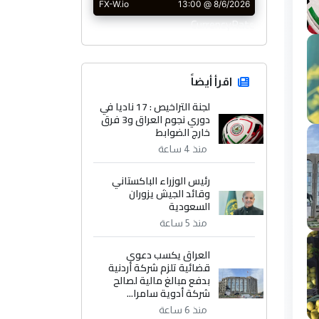
CurrencyRate
اقرأ أيضاً
لجنة التراخيص : 17 ناديا في
دوري نجوم العراق و3 فرق
خارج الضوابط
منذ 4 ساعة
رئيس الوزراء الباكستاني
وقائد الجيش يزوران
السعودية
منذ 5 ساعة
العراق يكسب دعوى
قضائية تلزم شركة أردنية
بدفع مبالغ مالية لصالح
شركة أدوية سامرا...
منذ 6 ساعة