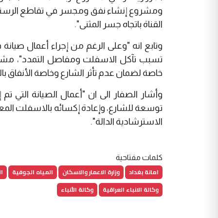
ومشروع إنشاء نفق ومجسر في تقاطع الرستمي
القناة باتجاه جسر المثنى".
وتابع انه "وعلى الرغم من إجراء أعمال صيانة 
تسبب تآكل الاسفلت ومفاصل التمدد"، مشيرا 
خاصة لضمان عدم تأثر الشارع وخاصة الأنفاق بال
وأشار الصفار الى ان "أعمال الصيانة التي ت
توسعة للشارع، وإعادة إكسائه بالاسفلت المعالج 
الاسترشادية الدالة".
كلمات مفتاحية
امانة بغداد
وزارة الاعمار والاسكان
المياه الجوفية
ا
وكالة الانباء العراقية
وكالة الأنباء