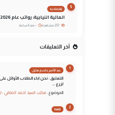
5
إقتصادية
المالية النيابية: رواتب عام 2026 مؤمنة
257 مشاهدة
--
منذ 6 ساعة
آخر التعليقات
1
عبد الأمير جاسم هليل
التعليق : نحن اباء الطلاب الأوائل ع
لزرع ...
مكتب السيد احمد الصافي : ل
الموضوع :
2
hadi