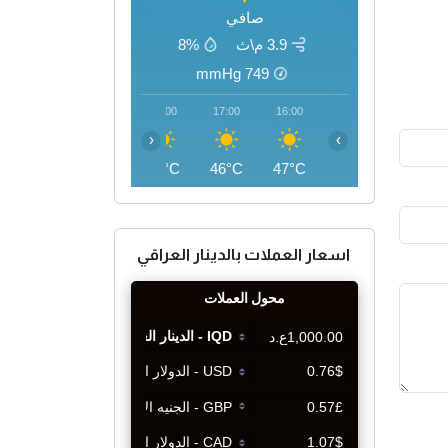
صافي
3.9 م\ث
8%
mmHg
749
20:00
19:00
18:00
17:00
16:00
‹
›
41°C
43°C
45°C
46°C
47°C
اسعار العملات بالدينار العراقي