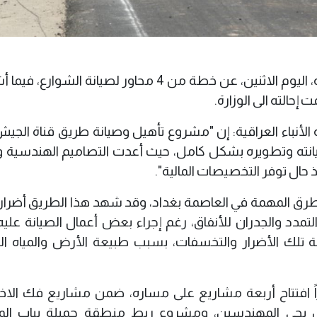
أعلنت وزارة الإعمار والإسكان والبلديات العامة، اليوم الاثنين، عن خطة من 4 محاور لصيانة الش
حالته الى الوزارة.
لة الأنباء العراقية: إن "مشروع تأهيل وصيانة طريق قناة الج
، لصيانته وتطويره بشكل كامل، حيث أعدت التصاميم الهندسية و
 حال توفر التخصيصات المالية".
ق المهمة في العاصمة بغداد، وقد شهد هذا الطريق أضراراً 
مدد والجدران للأنفاق، رغم إجراء بعض أعمال الصيانة عليه
الجة تلك الأضرار والتخسفات، بسبب طبيعة الأرض والمياه ال
 افتتاح أربعة مشاريع على مساره، ضمن مشاريع فك الاخت
ل بحي المهندسين، ومشروع ربط منطقة جميلة بباب ال