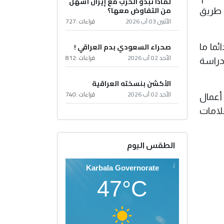
لماذا تبدو الحرب مع إيران أسهل
من التفاوض معها؟
 طريق
الأثنين 03 آب 2026
قراءات :
727
صحراء السعودي بدم العراقي !
ئما ما
الأحد 02 آب 2026
قراءات :
812
دراسة
الأكشن بنسخته العراقية
الأحد 02 آب 2026
قراءات :
740
أعمال
علامات
الطقس اليوم
Karbala Governorate
47°C