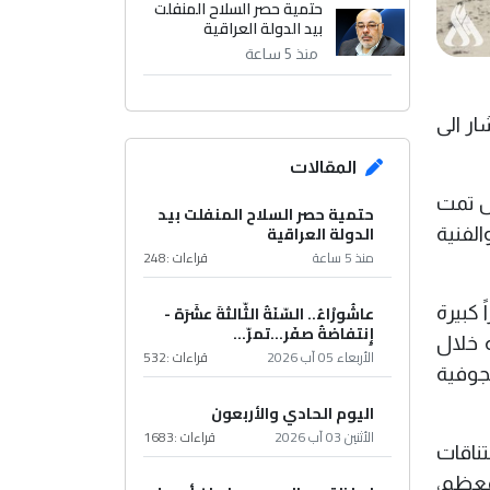
حتمية حصر السلاح المنفلت
بيد الدولة العراقية
منذ 5 ساعة
وارع، فيما أشار الى
المقالات
يش تمت
حتمية حصر السلاح المنفلت بيد
الدولة العراقية
الفنية
منذ 5 ساعة
قراءات :
248
عاشُورْاءُ.. السّنَةُ الثّالثةَ عشَرَة -
كبيرة
إِنتفاضةُ صفَر…تمرّ...
 خلال
الأربعاء 05 آب 2026
قراءات :
532
جوفية
اليوم الحادي والأربعون
الأثنين 03 آب 2026
قراءات :
1683
ناقات
معظم،